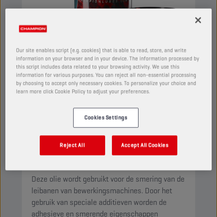
Our site enables script (e.g. cookies) that is able to read, store, and write
information on your browser and in your device. The information processed by
this script includes data related to your browsing activity. We use this
information for various purposes. You can reject all non-essential processing
by choosing to accept only necessary cookies. To personalize your choice and
learn more click Cookie Policy to adjust your preferences.
Cookies Settings
CHAMPION
WAY OIL
ISO 68
Reject All
Accept All Cookies
PRODUCT:
4531
Deze olie wordt gebruikt voor de smering van de
leibanen van bewerkingsmachines. Door het
gebruik van speciale additieven worden de
adhesieve en smerende eigenschappen