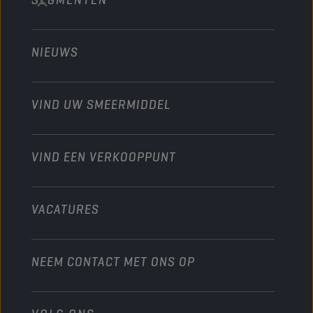
Bouw en mijnbouw
Technology
Landbouw
NIEUWS
Personenwagens
Ontdek onze motorsportpartners
Tuinbouw
Motorfiets
Laat je werkplaats groeien met Champion
Moto’s & ATV
VIND UW SMEERMIDDEL
Heavy-Duty
Distributeur worden
Industrie
VIND EEN VERKOOPPUNT
Scheepvaart
Andere
VACATURES
NEEM CONTACT MET ONS OP