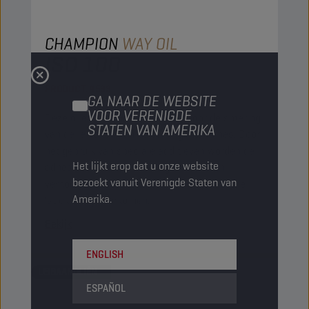
CHAMPION
WAY OIL
ISO 100
PRODUCT:
4533
GA NAAR DE WEBSITE
VOOR VERENIGDE
Deze olie wordt vooral gebruikt voor de smering
STATEN VAN AMERIKA
van de leibanen van bewerkingsmachines. Door
het gebruik van speciale additieven worden de
Het lijkt erop dat u onze website
adhesieve en smerende eigenschappen
bezoekt vanuit Verenigde Staten van
verhoogd en worden schokken (zogenaamde
Amerika.
'stick-slip') voorkomen.
Bekijk
ENGLISH
LEIBAANOLIËN
ESPAÑOL