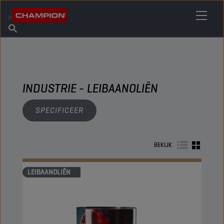
VIND UW SMEERMIDDEL
Vind een verkooppunt
Over Champion
Producten
Nederlands
Nieuws
INDUSTRIE - LEIBAANOLIËN
SPECIFICEER
BEKIJK
LEIBAANOLIËN