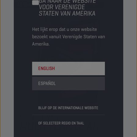
GA NAAR DE WEBSITE
AUTOMATISCHE TRANSMISSIEVLOEISTOFFEN
VOOR VERENIGDE
STATEN VAN AMERIKA
Het lijkt erop dat u onze website
bezoekt vanuit Verenigde Staten van
Amerika.
ENGLISH
ESPAÑOL
BLIJF OP DE INTERNATIONALE WEBSITE
CHAMPION
NEW ENERGY
MULTI VEHICLE ATF
OF SELECTEER REGIO EN TAAL