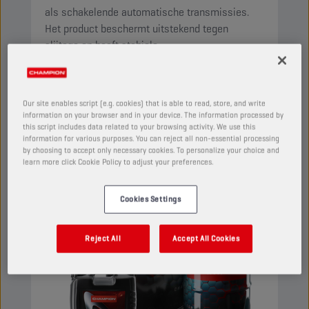
als schakelende automatische transmissies.
Het product beschermt uitstekend tegen
slijtage en heeft stabiele
wrijvingseigenschappen.
Bekijk
Our site enables script (e.g. cookies) that is able to read, store, and write
information on your browser and in your device. The information processed by
this script includes data related to your browsing activity. We use this
AUTOMATISCHE TRANSMISSIEVLOEISTOFFEN
information for various purposes. You can reject all non-essential processing
by choosing to accept only necessary cookies. To personalize your choice and
learn more click Cookie Policy to adjust your preferences.
Cookies Settings
Reject All
Accept All Cookies