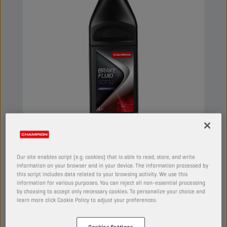
CHAMPION
BRAKE FLUID
DOT 5.1
Our site enables script (e.g. cookies) that is able to read, store, and write
information on your browser and in your device. The information processed by
this script includes data related to your browsing activity. We use this
PRODUCT:
5038
information for various purposes. You can reject all non-essential processing
by choosing to accept only necessary cookies. To personalize your choice and
Synthetische remvloeistof bedoeld voor
learn more click Cookie Policy to adjust your preferences.
hydraulische remsystemen die een superieure
kwaliteit vereisen. De samenstelling ervan biedt