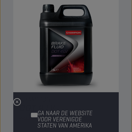
CHAMPION
BRAKE FLUID
DOT 4 LV
GA NAAR DE WEBSITE
VOOR VERENIGDE
PRODUCT:
5093
STATEN VAN AMERIKA
Speciaal aanbevolen voor gebruik in