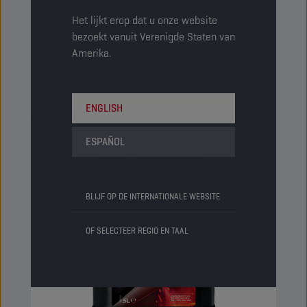
hydraulische rem- en koppelingssystemen van
Het lijkt erop dat u onze website
voertuigen met ESP en ABS, voor uitstekende
bezoekt vanuit Verenigde Staten van
prestaties bij zeer lage temperaturen.
Amerika.
Bekijk
ENGLISH
REM- EN STUURBEKRACHTIGINGSVLOEISTOFFEN
ESPAÑOL
BLIJF OP DE INTERNATIONALE WEBSITE
OF SELECTEER REGIO EN TAAL