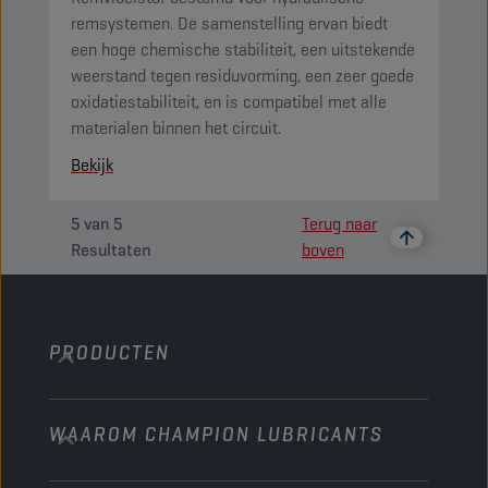
remsystemen. De samenstelling ervan biedt
een hoge chemische stabiliteit, een uitstekende
weerstand tegen residuvorming, een zeer goede
oxidatiestabiliteit, en is compatibel met alle
materialen binnen het circuit.
Bekijk
5
van
5
Terug naar
Resultaten
boven
PRODUCTEN
WAAROM CHAMPION LUBRICANTS
Personenwagens
Bussen & Vrachtwagens