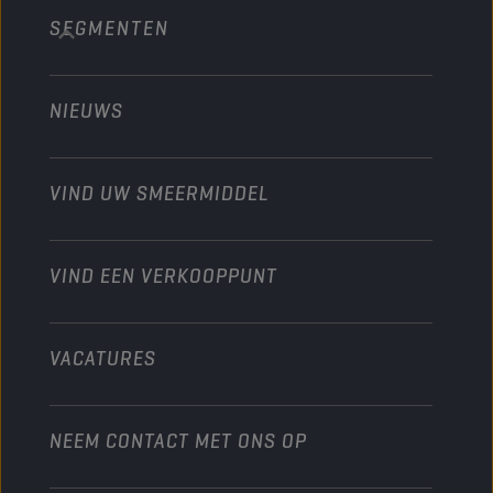
SEGMENTEN
Over ons
Bouw en mijnbouw
Technology
Landbouw
NIEUWS
Personenwagens
Ontdek onze motorsportpartners
Tuinbouw
Motorfiets
Laat je werkplaats groeien met Champion
Moto’s & ATV
VIND UW SMEERMIDDEL
Heavy-Duty
Distributeur worden
Industrie
VIND EEN VERKOOPPUNT
Scheepvaart
Andere
VACATURES
NEEM CONTACT MET ONS OP