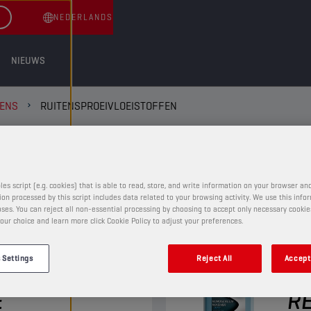
NEDERLANDS
NIEUWS
ENS
RUITENSPROEIVLOEISTOFFEN
UITENSPROEIVLOEISTOFFEN
les script (e.g. cookies) that is able to read, store, and write information on your browser and
on processed by this script includes data related to your browsing activity. We use this info
ses. You can reject all non-essential processing by choosing to accept only necessary cookie
our choice and learn more click Cookie Policy to adjust your preferences.
RUITENSPROEIVLOEISTOFFEN
 Settings
Reject All
Accept 
REEN
CH
E
RE