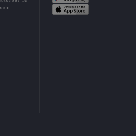
iotstraat, 52
ksem