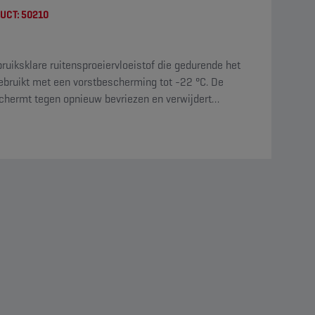
UCT:
50210
bruiksklare ruitensproeiervloeistof die gedurende het
ebruikt met een vorstbescherming tot -22 °C. De
chermt tegen opnieuw bevriezen en verwijdert
een uitstekende reinigende werking en een aangename