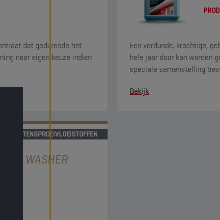
PROD
entraat dat gedurende het
Een verdunde, krachtige, ge
ming naar eigen keuze indien
hele jaar door kan worden g
speciale samenstelling bes
straatvuil snel. Het heeft 
Bekijk
citrusgeur.
RUITENSPROEIVLOEISTOFFEN
REEN WASHER