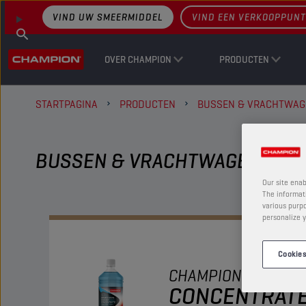
VIND UW SMEERMIDDEL
VIND EEN VERKOOPPUNT
OVER CHAMPION
PRODUCTEN
STARTPAGINA
PRODUCTEN
BUSSEN & VRACHTWAG
BUSSEN & VRACHTWAGENS - R
Our site enab
The informati
various purpo
personalize y
Cookies
CHAMPION
WINDSC
CONCENTRAT