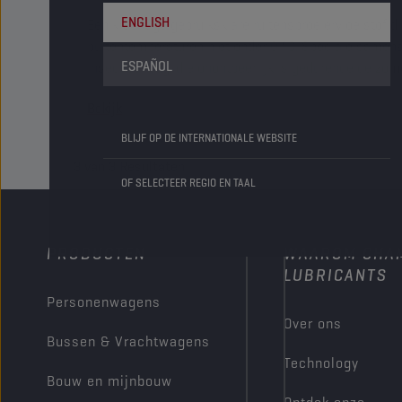
ENGLISH
Een krachtige gebruiksklare ruitensproeiervloeistof d
buitentemperaturen niet onder 0 °C. Speciale samens
ESPAÑOL
insectwerking, die onontbeerlijk is gedurende de zom
Bekijk
BLIJF OP DE INTERNATIONALE WEBSITE
3
van
3
Resultaten
OF SELECTEER REGIO EN TAAL
PRODUCTEN
WAAROM CHA
LUBRICANTS
Personenwagens
Over ons
Bussen & Vrachtwagens
Technology
Bouw en mijnbouw