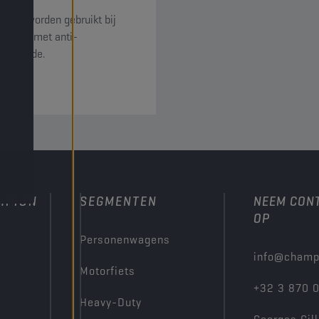
ie kan worden gebruikt bij
telling met anti-
erperiode.
MPION
SEGMENTEN
NEEM CON
OP
Personenwagens
info@champ
Motorfiets
+32 3 870 
Heavy-Duty