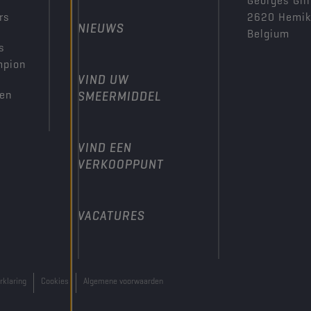
Georges Gill
rs
2620 Hemi
NIEUWS
Belgium
s
mpion
VIND UW
den
SMEERMIDDEL
VIND EEN
VERKOOPPUNT
VACATURES
rklaring
Cookies
Algemene voorwaarden