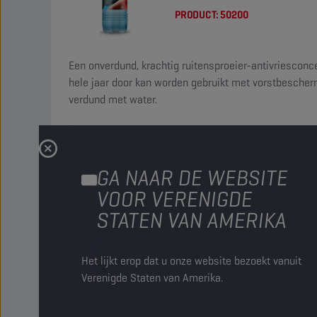
PRODUCT:
50200
Een onverdund, krachtig ruitensproeier-antivriesconc
hele jaar door kan worden gebruikt met vorstbescher
verdund met water.
Bekijk
GA NAAR DE WEBSITE
VOOR VERENIGDE
STATEN VAN AMERIKA
CHAMPION
WINDSC
SUMMER
READY TO USE
Het lijkt erop dat u onze website bezoekt vanuit
Verenigde Staten van Amerika.
PRODUCT:
50220