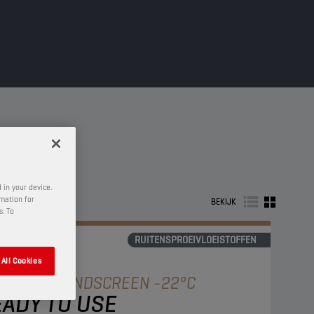
 in your device.
rmation for
BEKIJK
s. To
RUITENSPROEIVLOEISTOFFEN
All Cookies
AMPION
WINDSCREEN -22°C
ADY TO USE