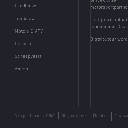
Ontdek onze
Landbouw
motorsportpartne
Tuinbouw
Laat je werkplaat
groeien met Cha
Moto’s & ATV
Distributeur wor
Industrie
Scheepvaart
Andere
Champion Lubricants ©2025
All rights reserved
Disclaimer
Privacyve