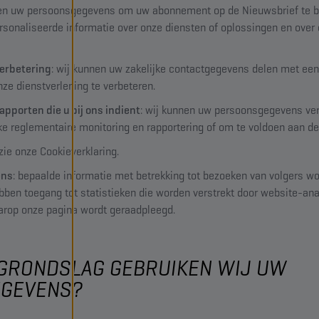
ken uw persoonsgegevens om uw abonnement op de Nieuwsbrief te b
rsonaliseerde informatie over onze diensten of oplossingen en ove
verbetering
: wij kunnen uw zakelijke contactgegevens delen met een
nze dienstverlening te verbeteren.
pporten die u bij ons indient
: wij kunnen uw persoonsgegevens ve
ke reglementaire monitoring en rapportering of om te voldoen aan de
 zie onze Cookieverklaring.
ens
: bepaalde informatie met betrekking tot bezoeken van volgers w
bben toegang tot statistieken die worden verstrekt door website-ana
aarop onze pagina wordt geraadpleegd.
 GRONDSLAG GEBRUIKEN WIJ UW
GEVENS?