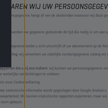
 BEWAREN WIJ UW PERSOONSGEGE
persoonsgegevens hangt af van de doeleinden waarvoor wij deze ge
: wij verwerken uw gegevens gedurende de tijd die nodig is om aan 
ken uw gegevens totdat u zich uitschrijft of uw abonnement op de Nie
verbetering:
wij verwerken uw zakelijke contactgegevens zolang wij
pporten die u bij ons indient
: wij kunnen uw persoonsgegevens ver
e wettelijke verplichtingen te voldoen.
 zie onze Cookieverklaring.
ens
:
statistische informatie wordt opgeslagen door Google Analytics 
aarbeleid. Wij kunnen statistische rapporten exporteren, maar wij 
 vorm gebeurt.