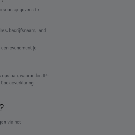
persoonsgegevens te
res, bedrijfsnaam, land
or een evenement (e-
 opslaan, waaronder: IP-
Cookieverklaring.
?
gen
via het