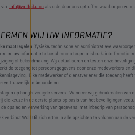
p via
info@wolfoil.com
als u de door ons getroffen waarborgen voor
HERMEN WIJ UW INFORMATIE?
ijke maatregelen
(fysieke, technische en administratieve waarborgen
en en uw informatie te beschermen tegen misbruik, interferentie en 
jziging of bekendmaking. Wij actualiseren en testen onze beveiligi
eperkt de toegang tot persoonsgegevens door onze medewerkers en di
 kennisgeving. Elke medewerker of dienstverlener die toegang heeft
ie vertrouwelijk te behandelen.
slagen op hoogbeveiligde servers. Wanneer wij gebruikmaken van ee
 die keuze in de eerste plaats op basis van het beveiligingsniveau
in de opslag en verwerking van gegevens, met inbegrip van persoons
ek verbindt Wolf Oil zich ertoe in alle opzichten te voldoen aan de ve