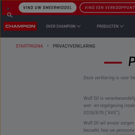
VIND UW SMEERMIDDEL
VIND EEN VERKOOPPUNT
OVER CHAMPION
PRODUCTEN
STARTPAGINA
PRIVACYVERKLARING
P
Deze verklaring is voor h
Wolf Oil is verantwoordel
wet- en regelgeving inza
2016/679
(“AVG”).
Wolf Oil wil ervoor zorge
bezoekt, hoe uw persoons