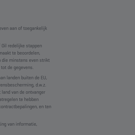
ven aan of toegankelijk
Oil redelijke stappen
aakt te beoordelen,
n die minstens even strikt
g tot de gegevens.
aan landen buiten de EU,
vensbescherming, d.w.z.
 land van de ontvanger
tregelen te hebben
ontractbepalingen, en ten
ing van informatie,