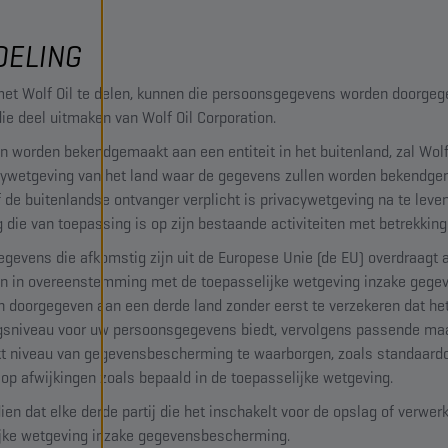
DELING
t Wolf Oil te delen, kunnen die persoonsgegevens worden doorgege
ie deel uitmaken van Wolf Oil Corporation.
orden bekendgemaakt aan een entiteit in het buitenland, zal Wolf 
wetgeving van het land waar de gegevens zullen worden bekendgem
f de buitenlandse ontvanger verplicht is privacywetgeving na te leve
g die van toepassing is op zijn bestaande activiteiten met betrekkin
egevens die afkomstig zijn uit de Europese Unie (de EU) overdraagt 
ren in overeenstemming met de toepasselijke wetgeving inzake gege
 doorgegeven aan een derde land zonder eerst te verzekeren dat het
sniveau voor uw persoonsgegevens biedt, vervolgens passende maa
t niveau van gegevensbescherming te waarborgen, zoals standaardc
 op afwijkingen zoals bepaald in de toepasselijke wetgeving.
en dat elke derde partij die het inschakelt voor de opslag of verwerk
ijke wetgeving inzake gegevensbescherming.