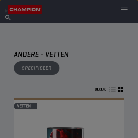
VIND UW SMEERMIDDEL
Vind een verkooppunt
Over Champion
Producten
Nederlands
Nieuws
ANDERE - VETTEN
SPECIFICEER
BEKIJK
VETTEN