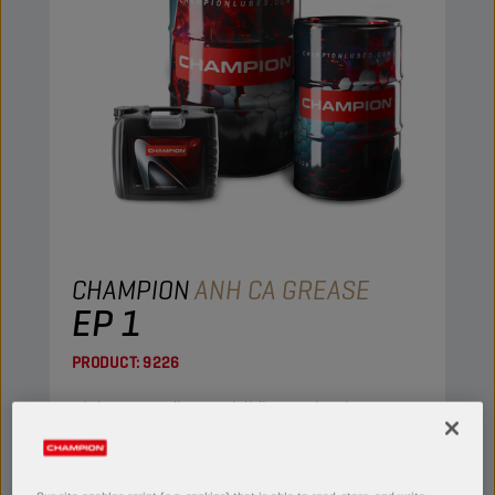
CHAMPION
ANH CA GREASE
EP 1
PRODUCT:
9226
Dit hoogwaardige, veelzijdige vet kan in
industriële en autotoepassingen worden
gebruikt.