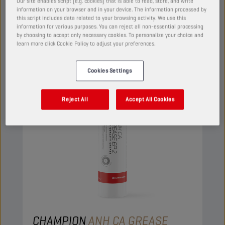
Bekijk
Our site enables script (e.g. cookies) that is able to read, store, and write
information on your browser and in your device. The information processed by
this script includes data related to your browsing activity. We use this
information for various purposes. You can reject all non-essential processing
by choosing to accept only necessary cookies. To personalize your choice and
VETTEN
learn more click Cookie Policy to adjust your preferences.
Cookies Settings
Reject All
Accept All Cookies
CHAMPION
ANH CA GREASE