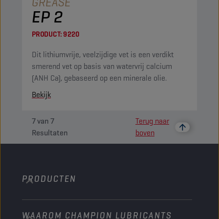
GREASE
EP 2
PRODUCT:
9220
Dit lithiumvrije, veelzijdige vet is een verdikt
smerend vet op basis van watervrij calcium
(ANH Ca), gebaseerd op een minerale olie.
Bekijk
7
van
7
Terug naar
Resultaten
boven
PRODUCTEN
WAAROM CHAMPION LUBRICANTS
Personenwagens