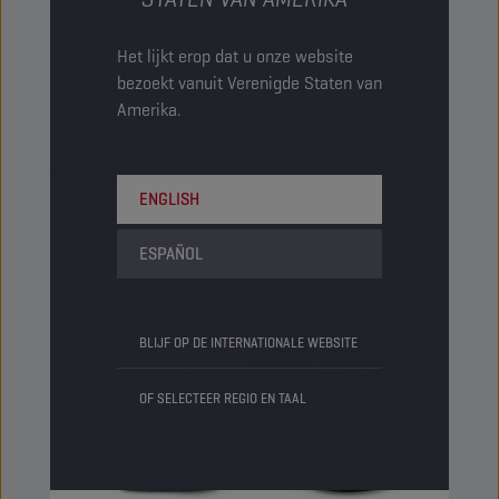
Dit lithiumvrije multipurposevet is een watervrij
met calcium (ANH Ca) verdikt smeervet op
Het lijkt erop dat u onze website
basis van een minerale olie.
bezoekt vanuit Verenigde Staten van
Bekijk
Amerika.
VETTEN
ENGLISH
ESPAÑOL
BLIJF OP DE INTERNATIONALE WEBSITE
OF SELECTEER REGIO EN TAAL