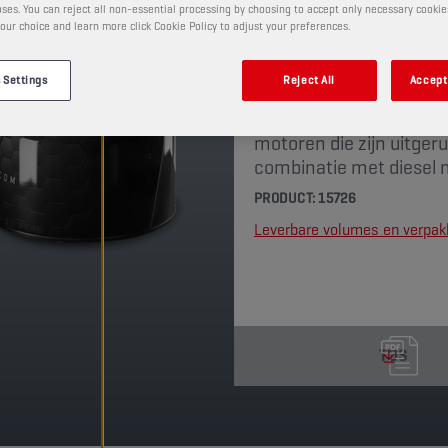
ses. You can reject all non-essential processing by choosing to accept only necessary cookie
CHAMPION
OEM SPECI
our choice and learn more click Cookie Policy to adjust your preferences.
 Settings
Reject All
Accept 
Dit is een volledig syn
hoogste prestatie-eisen
motoren die zijn uitge
combinatie met diesel 
PRODUCT: 15726
Leverbare volumes en verpa
TDS