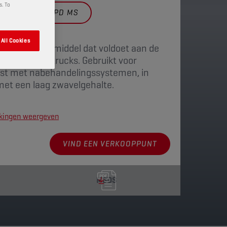
s. To
FIC
10W40 UHPD MS
All Cookies
thetisch smeermiddel dat voldoet aan de
 voor zware trucks. Gebruikt voor
rust met nabehandelingssystemen, in
met een laag zwavelgehalte.
kkingen weergeven
VIND EEN VERKOOPPUNT
MSDS