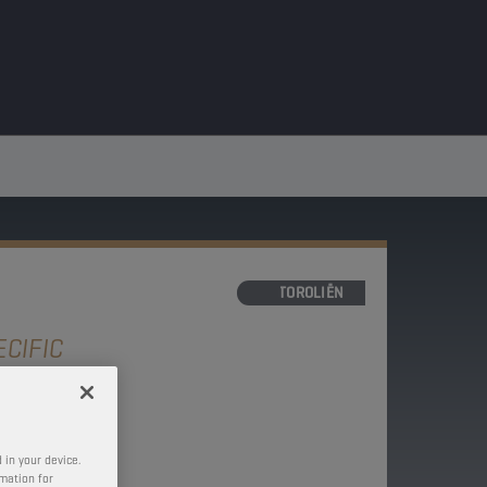
MOTOROLIËN
CIFIC
HPD
 in your device.
rmation for