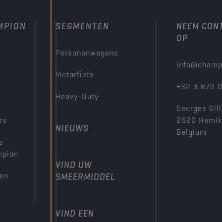
MPION
SEGMENTEN
NEEM CON
OP
Personenwagens
info@champ
Motorfiets
+32 3 870 
Heavy-Duty
Georges Gill
rs
2620 Hemi
NIEUWS
Belgium
s
mpion
VIND UW
den
SMEERMIDDEL
VIND EEN