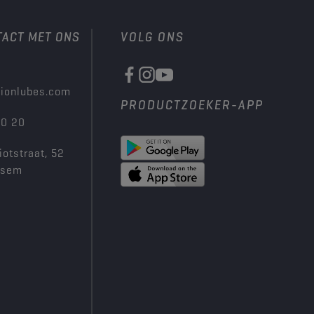
TACT MET ONS
VOLG ONS
ionlubes.com
PRODUCTZOEKER-APP
00 20
iotstraat, 52
ksem