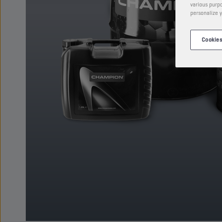
various purpo
personalize y
Cookies