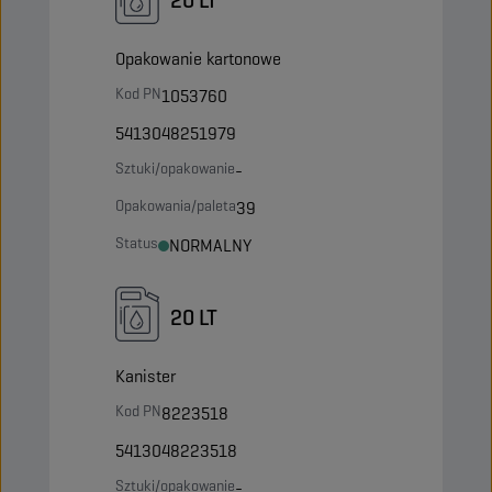
Opakowanie kartonowe
Kod PN
1053760
5413048251979
Sztuki/opakowanie
-
Opakowania/paleta
39
Status
NORMALNY
20 LT
Kanister
Kod PN
8223518
5413048223518
Sztuki/opakowanie
-