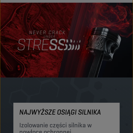
NAJWYŻSZE OSIĄGI SILNIKA
M
Izolowanie części silnika w
O
powłoce ochronnej
p