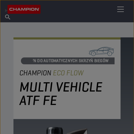
ZNAJDŹ SWÓJ ŚRODEK SMARNY
Znajdź punkt sprzedaży
O firmie Champion
Produkty
polski
Aktualności
PŁYN DO AUTOMATYCZNYCH SKRZYŃ BIEGÓW
CHAMPION
ECO FLOW
MULTI VEHICLE
ATF FE