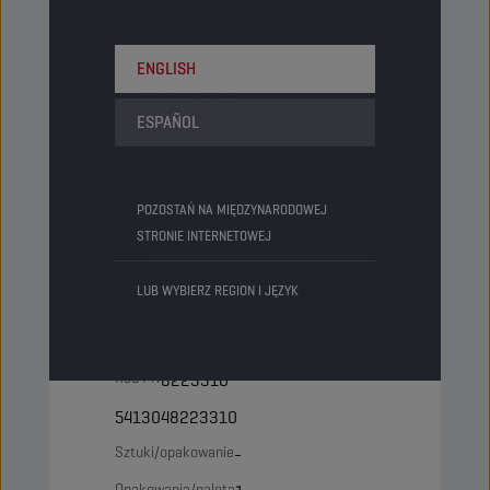
Beczka
Kod PN
8223716
ENGLISH
5413048223716
ESPAÑOL
Sztuki/opakowanie
-
Opakowania/paleta
4
Status
POZOSTAŃ NA MIĘDZYNARODOWEJ
NORMALNY
STRONIE INTERNETOWEJ
1000 LT
LUB WYBIERZ REGION I JĘZYK
Zbiornik 1000l
Kod PN
8223310
5413048223310
Sztuki/opakowanie
-
Opakowania/paleta