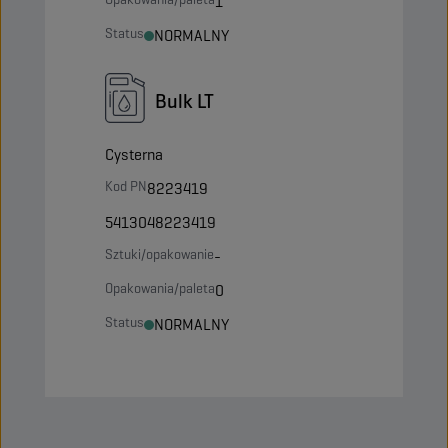
1
Status
NORMALNY
Bulk LT
Cysterna
Kod PN
8223419
5413048223419
Sztuki/opakowanie
-
Opakowania/paleta
0
Status
NORMALNY