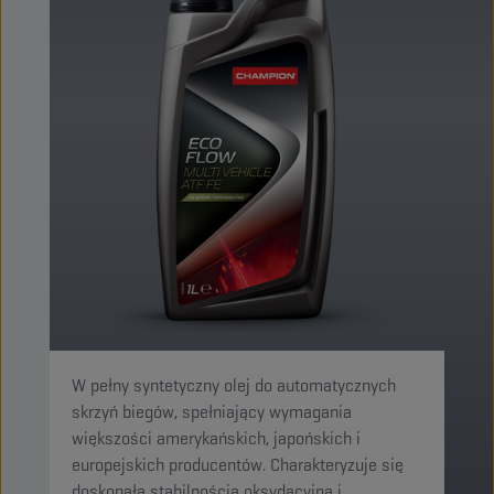
W pełny syntetyczny olej do automatycznych
skrzyń biegów, spełniający wymagania
większości amerykańskich, japońskich i
europejskich producentów. Charakteryzuje się
doskonałą stabilnością oksydacyjną i