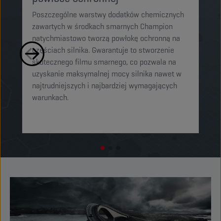
Poszczególne warstwy dodatków chemicznych
El
zawartych w środkach smarnych Champion
sm
natychmiastowo tworzą powłokę ochronną na
cz
częściach silnika. Gwarantuje to stworzenie
mi
skutecznego filmu smarnego, co pozwala na
og
uzyskanie maksymalnej mocy silnika nawet w
or
najtrudniejszych i najbardziej wymagających
o
warunkach.