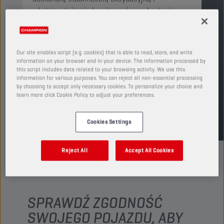
właściwościami chroniącymi przed zużyciem.
PRODUKT: 3014
Zobacz dostępne rozmiary i opakowania
Our site enables script (e.g. cookies) that is able to read, store, and write
information on your browser and in your device. The information processed by
ZNAJDŹ PUNKT SPRZEDAŻY
this script includes data related to your browsing activity. We use this
information for various purposes. You can reject all non-essential processing
by choosing to accept only necessary cookies. To personalize your choice and
learn more click Cookie Policy to adjust your preferences.
TDS
MSDS
Cookies Settings
Reject All
Accept All Cookies
SPRAWDŹ ZGODNOŚĆ
SWOJEGO POJAZDU, ABY