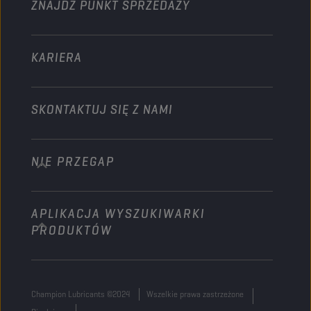
ZNAJDŹ PUNKT SPRZEDAŻY
Pozostałe
KARIERA
SKONTAKTUJ SIĘ Z NAMI
NIE PRZEGAP
info@championlubes.com
+32 3 870 00 20
APLIKACJA WYSZUKIWARKI
Georges Gilliotstraat, 52 2620 Hemiksem
PRODUKTÓW
Belgium
Champion Lubricants ©2024
Wszelkie prawa zastrzeżone