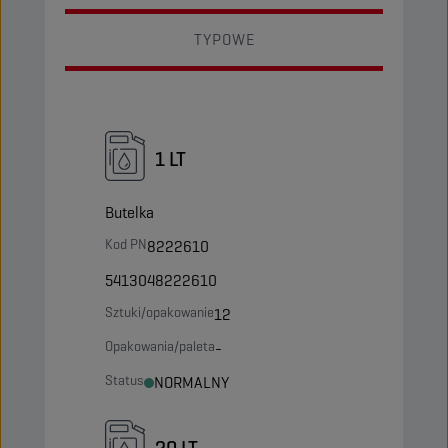
TYPOWE
1 LT
Butelka
Kod PN
8222610
5413048222610
Sztuki/opakowanie
12
Opakowania/paleta
-
Status
NORMALNY
20 LT