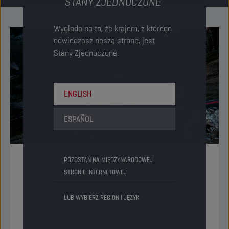
STANY ZJEDNOCZONE
Wygląda na to, że krajem, z którego
odwiedzasz naszą stronę, jest
Stany Zjednoczone.
ENGLISH
ESPAÑOL
POZOSTAŃ NA MIĘDZYNARODOWEJ
EKSPERTYZA TECHNICZNA
STRONIE INTERNETOWEJ
POZNAJ NASZE PRODUKTY DLA
MOTOCYKLÓW
LUB WYBIERZ REGION I JĘZYK
Chcesz działać bez żadnych ograniczeń i właśnie
w tym ci pomagamy. Nasza szeroka gama