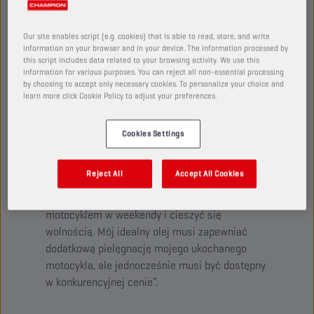
Linia stworzona dla motocyklistów, którzy chcą
stosować najlepsze produkty do swojego sprzętu oraz
Our site enables script (e.g. cookies) that is able to read, store, and write
wydłużyć jego żywotność. Te produkty pozwalają
information on your browser and in your device. The information processed by
osiągać granice możliwości motocykli, zarazem dbając
this script includes data related to your browsing activity. We use this
information for various purposes. You can reject all non-essential processing
o nie w dłuższej perspektywie.
by choosing to accept only necessary cookies. To personalize your choice and
learn more click Cookie Policy to adjust your preferences.
Cookies Settings
PROPULSE TT
Reject All
Accept All Cookies
„Dla mnie motocykl jest sposobem na ucieczkę
od codziennej rutyny. Uwielbiam jeździć
motocyklem w weekendy i cieszyć się
wolnością. Mój idealny olej musi zapewniać
dodatkową pielęgnację mojego ukochanego
motocykla, ale jednocześnie musi być dostępny
w konkurencyjnej cenie”.