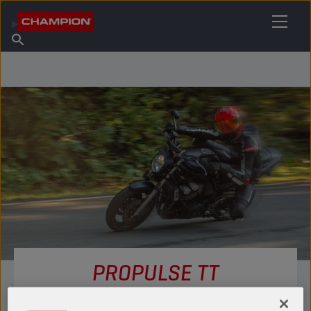
ZNAJDŹ SWÓJ ŚRODEK SMARNY
Znajdź punkt sprzedaży
O firmie Champion
Produkty
polski
Aktualności
PROPULSE TT