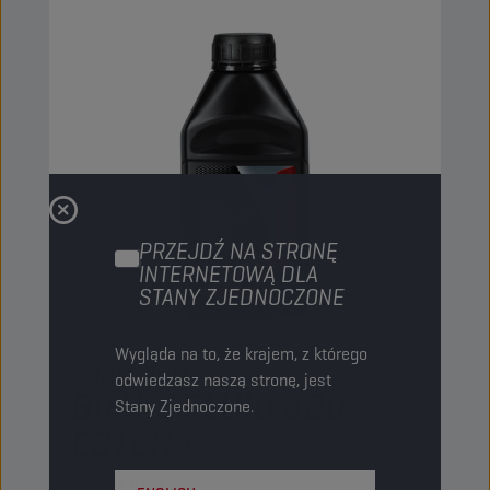
PRZEJDŹ NA STRONĘ
INTERNETOWĄ DLA
STANY ZJEDNOCZONE
Wygląda na to, że krajem, z którego
CHAMPION
PRORACING GP
odwiedzasz naszą stronę, jest
BRAKE FLUID 320
Stany Zjednoczone.
ESTER +
PRODUKT:
5064