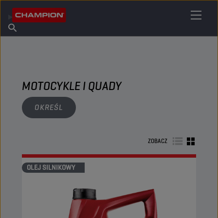
ZNAJDŹ SWÓJ ŚRODEK SMARNY
Znajdź punkt sprzedaży
O firmie Champion
Produkty
polski
Aktualności
MOTOCYKLE I QUADY
OKREŚL
ZOBACZ
OLEJ SILNIKOWY