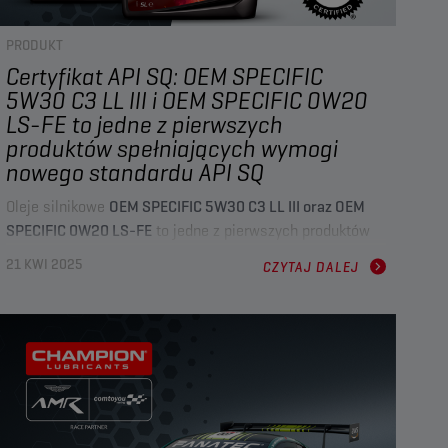
PRODUKT
Certyfikat API SQ: OEM SPECIFIC
5W30 C3 LL III i OEM SPECIFIC 0W20
LS-FE to jedne z pierwszych
produktów spełniających wymogi
nowego standardu API SQ
Oleje silnikowe
OEM SPECIFIC 5W30 C3 LL III oraz OEM
SPECIFIC 0W20 LS-FE
to jedne z pierwszych produktów
certyfikowanych w
ramach nowego standardu API SQ
,
21 KWI 2025
CZYTAJ DALEJ
który zastępuje API SP jako czołową specyfikację dla
nowoczesnych silników. Zamieściliśmy tutaj wszystkie
informacje niezbędne, aby być na bieżąco.
Po wprowadzeniu nowej kategorii serwisowej
API SQ
firma Champion przeciera nowe szlaki, uzyskując licencję
dla dwóch swoich olejów silnikowych klasy premium:
OEM SPECIFIC 5W30 C3 LL III
i
OEM SPECIFIC 0W20 LS-