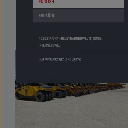
ENGLISH
8H of Spa Motos — 2. runda FIM Endurance World
Championship (EWC) — to jedno z najtrudniejszych
ESPAÑOL
wyzwań w świecie wyścigów motocyklowych na długim
dystansie. Obejmując dystans 1300 kilometrów, z czego
aż 60% na pełnym gazie, wyścig ten wymaga czegoś
31 SIE 2025
CZYTAJ DALEJ
POZOSTAŃ NA MIĘDZYNARODOWEJ STRONIE
więcej niż tylko prędkości — to sprawdzian stabilności,
INTERNETOWEJ
zaufania oraz inżynierii zdolnej sprostać nieustannej
presji.
STUDIUM PRZYPADKU
LUB WYBIERZ REGION I JĘZYK
W tym ekskluzywnym materiale Champion Lubricants
oraz zespół CHAMPION-MRP-TECMAS, wspierany przez
BMW Motorrad Motorsport, odsłaniają kulisy powstania
specjalnie opracowanego oleju wyścigowego
stworzonego z myślą o torze Spa-Francorchamps.
Formuła mająca za zadanie chronić BMW M 1000 RR w
ekstremalnych warunkach poprowadziła zespół do
zwycięstwa.