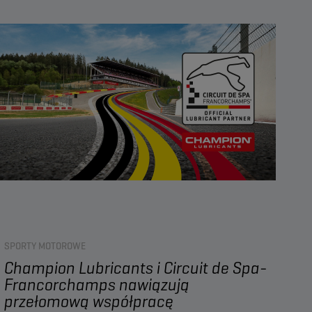
marcu 2025 r. wprowadzono normy API SQ i ILSAC GF-7, a
firma Champion Lubricants zaktualizowała już swoją
gamę OEM SPECIFIC, aby spełnić ich wymagania.
W tym artykule wyjaśniono, co oznaczają te nowe normy,
co się zmienia w porównaniu z API SP / ILSAC GF-6 oraz
w jaki sposób oleje silnikowe firmy Champion mogą
pomóc w warsztacie.
SPORTY MOTOROWE
Champion Lubricants i Circuit de Spa-
Francorchamps nawiązują
przełomową współpracę