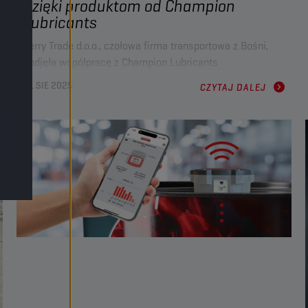
dzięki produktom od Champion
Lubricants
Jerry Trade d.o.o., czołowa firma transportowa z Bośni,
podjęła współpracę z Champion Lubricants
i dystrybutorem Lager d.o.o., chcąc zmienić strategię
21 SIE 2025
CZYTAJ DALEJ
obsługi floty. Przechodząc na oleje do ciężkich
zastosowań firmy Champion, Jerry Trade
osiągnęła
o
20% dłuższe okresy pomiędzy wymianami oleju (ODI)
,
rozwiązała problemy ze zużyciem oleju
i
zwiększyła
ochronę silników
w całej wielobranżowej flocie.