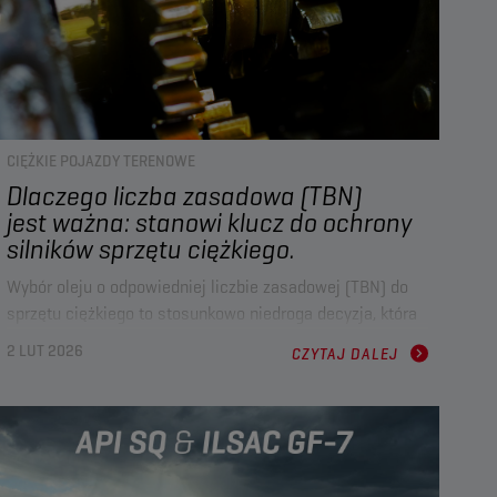
CIĘŻKIE POJAZDY TERENOWE
Dlaczego liczba zasadowa (TBN)
jest ważna: stanowi klucz do ochrony
silników sprzętu ciężkiego.
Wybór oleju o odpowiedniej liczbie zasadowej (TBN) do
sprzętu ciężkiego to stosunkowo niedroga decyzja, która
jednak może mieć znaczący wpływ na cały cykl
2 LUT 2026
CZYTAJ DALEJ
eksploatacji maszyny. Johan Van Hove, Menedżer
techniczny ds. olejów Champion, wyjaśnia, dlaczego TBN
ma kluczowe znaczenie dla ochrony silników i
ograniczenia zużycia, przestojów oraz kosztów
konserwacji maszyn ciężkich