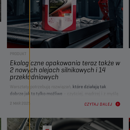
PRODUKT
Ekologiczne opakowania teraz także w
2 nowych olejach silnikowych i 14
przekładniowych
Warsztaty potrzebują rozwiązań,
które działają tak
dobrze jak to tylko możliwe
– czyściej, mądrzej i z myślą
o przyszłości. Właśnie dlatego
rozszerzamy naszą gamę
2 MAR 2025
CZYTAJ DALEJ
opakowań Bag in Box (BIB)
, która obejmie teraz
ponad 35
płynów
, w tym
2
nowe oleje silnikowe oraz 14 olejów do
manualnych i automatycznych skrzyń biegów
. Dzięki
90% mniejszej ilości odpadów z tworzyw sztucznych
,