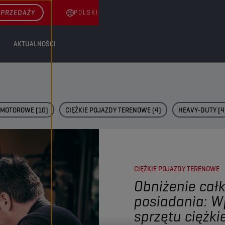
SPRZEDAŻY
POLSKI
AKTUALNOŚCI
 MOTOROWE
(10)
CIĘŻKIE POJAZDY TERENOWE
(4)
HEAVY-DUTY
(4
CIĘŻKIE POJAZDY TERENOWE
Obniżenie cał
posiadania: W
sprzętu ciężki