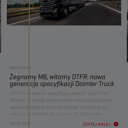
utrzymaniem flot w bezpiecznym stanie, przy zachowaniu
opłacalności i wysokiej produktywności.
HEAVY-DUTY
Żegnamy MB, witamy DTFR: nowa
generacja specyfikacji Daimler Truck
DTFR to skrótowiec specyfikacji Daimler Truck Fluid
Release — nowego systemu norm dotyczących płynów
wprowadzonego przez firmę Daimler Truck AG po jej
odejściu z Mercedes-Benz Group AG. System ten
zastępuje starsze specyfikacje grupy Mercedes-Benz i
25 LIS 2025
CZYTAJ DALEJ
wprowadza nową nomenklaturę z unikalnymi kodami,