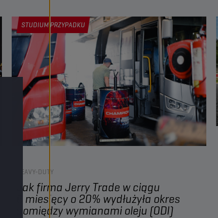
takimi jak DTFR 15C110 dla olejów silnikowych.
STUDIUM PRZYPADKU
HEAVY-DUTY
Jak firma Jerry Trade w ciągu
6 miesięcy o 20% wydłużyła okres
pomiędzy wymianami oleju (ODI)