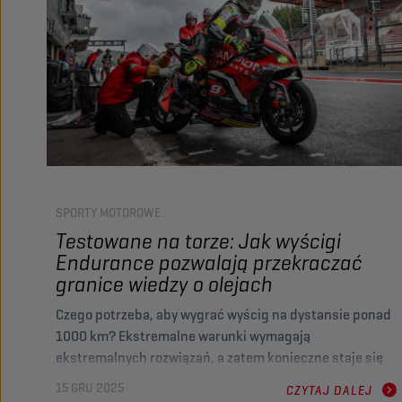
SPORTY MOTOROWE
Testowane na torze: Jak wyścigi
Endurance pozwalają przekraczać
granice wiedzy o olejach
Czego potrzeba, aby wygrać wyścig na dystansie ponad
1000 km? Ekstremalne warunki wymagają
ekstremalnych rozwiązań, a zatem konieczne staje się
rozwijanie przełomowych olejów we współpracy z
15 GRU 2025
CZYTAJ DALEJ
zespołem CHAMPION-MRP-TECMAS