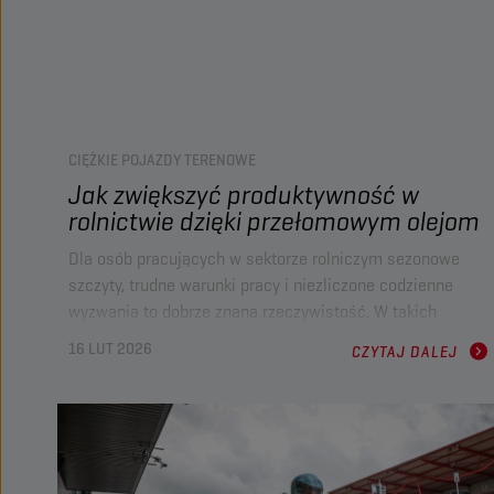
CIĘŻKIE POJAZDY TERENOWE
Jak zwiększyć produktywność w
rolnictwie dzięki przełomowym olejom
Dla osób pracujących w sektorze rolniczym sezonowe
szczyty, trudne warunki pracy i niezliczone codzienne
wyzwania to dobrze znana rzeczywistość. W takich
warunkach wybór odpowiedniego oleju i dobrze
16 LUT 2026
CZYTAJ DALEJ
zaplanowana konserwacja mogą zadecydować o tym, czy
sezon będzie pełen problemów, czy też flota będzie w
doskonałej kondycji i osiągnie maksymalną
produktywność.