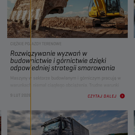
CIĘŻKIE POJAZDY TERENOWE
Rozwiązywanie wyzwań w
budownictwie i górnictwie dzięki
odpowiedniej strategii smarowania
Maszyny w sektorze budowlanym i górniczym pracują w
warunkach niemal ciągłego obciążenia. Trudne warunki
pracy, ciągłe cykle robocze i coraz bardziej złożone
9 LUT 2026
CZYTAJ DALEJ
systemy wymagają olejów równie wytrzymałych jak sama
praca do wykonania. Oznacza to, że wybór odpowiedniego
oleju oraz dobrze zaplanowana strategia płynów
eksploatacyjnych mają kluczowe znaczenie dla
sprostania ciągłym wyzwaniom związanym z