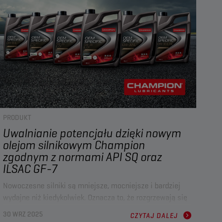
PRODUKT
Uwalnianie potencjału dzięki nowym
olejom silnikowym Champion
zgodnym z normami API SQ oraz
ILSAC GF-7
Nowoczesne silniki są mniejsze, mocniejsze i bardziej
wydajne niż kiedykolwiek. Oznacza to, że rozgrzewają się
one do wyższych temperatur i stanowią większe
30 WRZ 2025
CZYTAJ DALEJ
wyzwanie dla olejów. Aby sprostać tym wyzwaniom, w