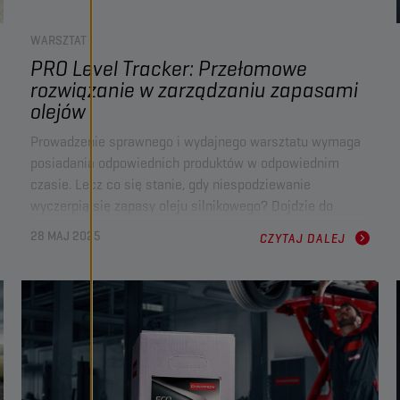
WARSZTAT
PRO Level Tracker: Przełomowe
rozwiązanie w zarządzaniu zapasami
olejów
Prowadzenie sprawnego i wydajnego warsztatu wymaga
posiadania odpowiednich produktów w odpowiednim
czasie. Lecz co się stanie, gdy niespodziewanie
wyczerpią się zapasy oleju silnikowego? Dojdzie do
przestojów, opóźnień w realizacji usług i niezadowolenia
28 MAJ 2025
CZYTAJ DALEJ
klientów. Dlatego firma
Champion Lubricants
we
współpracy z
FoxInsights
wprowadziła narzędzie
PRO
Level Tracker
– rewolucyjny system monitorowania
olejów stworzony, aby umożliwić nieprzerwaną pracę
warsztatów.