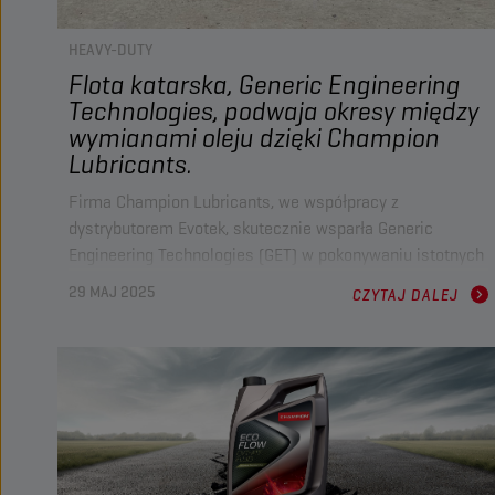
HEAVY-DUTY
Flota katarska, Generic Engineering
Technologies, podwaja okresy między
wymianami oleju dzięki Champion
Lubricants.
Firma Champion Lubricants, we współpracy z
dystrybutorem Evotek, skutecznie wsparła Generic
Engineering Technologies (GET) w pokonywaniu istotnych
wyzwań operacyjnych. Przy ponad 10 latach współpracy
29 MAJ 2025
CZYTAJ DALEJ
firma Champion stała się zaufanym dostawcą dla
rozbudowanej floty GET, oferując wysokiej jakości oleje,
doskonałe wsparcie logistyczne oraz wyjątkową obsługę
techniczną.