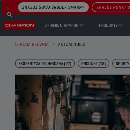
ZNAJDŹ SWÓJ ŚRODEK SMARNY
ZNAJDŹ PUNKT 
O FIRMIE CHAMPION
PRODUKTY
STRONA GŁÓWNA
AKTUALNOŚCI
EKSPERTYZA TECHNICZNA
(27)
PRODUKT
(18)
SPORTY