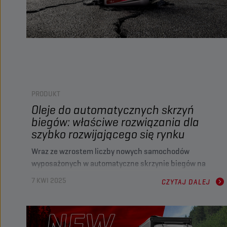
PRODUKT
Oleje do automatycznych skrzyń
biegów: właściwe rozwiązania dla
szybko rozwijającego się rynku
Wraz ze wzrostem liczby nowych samochodów
wyposażonych w automatyczne skrzynie biegów na
rynku części zamiennych stale rośnie zapotrzebowanie
7 KWI 2025
CZYTAJ DALEJ
na oleje do automatycznych skrzyń biegów (ATF). W tym
artykule omówimy różne typy automatycznych skrzyń
biegów i przyjrzymy się, jak innowacje Champion w
dziedzinie olejów zwiększają wydajność i poziom