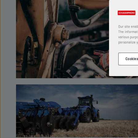
Our site enab
The informati
various purpo
personalize y
Cookies