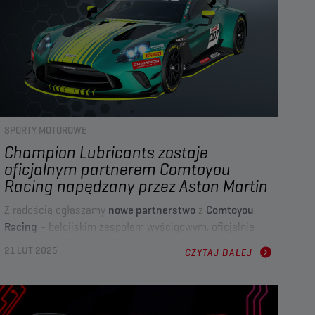
FE
.
SPORTY MOTOROWE
Champion Lubricants zostaje
oficjalnym partnerem Comtoyou
Racing napędzany przez Aston Martin
Z radością ogłaszamy
nowe partnerstwo
z
Comtoyou
Racing
– belgijskim zespołem wyścigowym, oficjalnie
wspieranym przez
Aston Martin Racing (AMR)
i mającym
21 LUT 2025
CZYTAJ DALEJ
swoją siedzibę w Gembloux, Belgia.
Jako
Oficjalny Partner Smarny
,
Champion
wspomoże
zespół w osiąganiu najwyższej wydajności na torze,