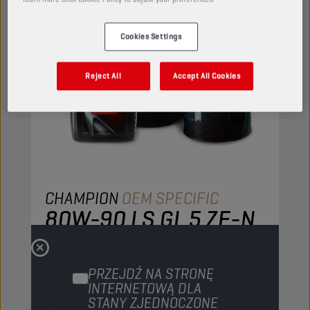
Cookies Settings
Reject All
Accept All Cookies
CHAMPION
OEM SPECIFIC
80W-90 LS GL 5 ZF-N
PRODUKT:
3354
PRZEJDŹ NA STRONĘ
Ten wysokowydajny olej przekładniowy ZF
INTERNETOWĄ DLA
05N/21N jest zaawansowanym, uniwersalnym
STANY ZJEDNOCZONE
środkiem smarnym zbilansowanym do