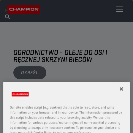
ZNAJDŹ SWÓJ ŚRODEK SMARNY
Znajdź punkt sprzedaży
O firmie Champion
Produkty
polski
Aktualności
OGRODNICTWO - OLEJE DO OSI I
RĘCZNEJ SKRZYNI BIEGÓW
OKREŚL
ZOBACZ
Our site enables script (e.g. cookies) that is able to read, store, and write
OLEJE DO OSI I RĘCZNEJ SKRZYNI BIEGÓW
information on your browser and in your device. The information processed by
this script includes data related to your browsing activity. We use this
information for various purposes. You can reject all non-essential processing
by choosing to accept only necessary cookies. To personalize your choice and
learn more click Cookie Policy to adjust your preferences.