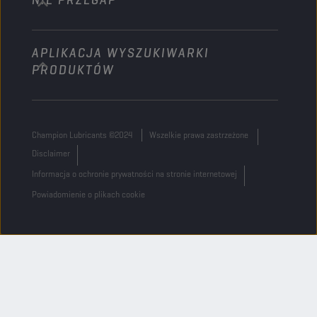
+32 3 870 00 20
APLIKACJA WYSZUKIWARKI
Georges Gilliotstraat, 52 2620 Hemiksem
PRODUKTÓW
Belgium
Champion Lubricants ©2024
Wszelkie prawa zastrzeżone
Disclaimer
Informacja o ochronie prywatności na stronie internetowej
Powiadomienie o plikach cookie