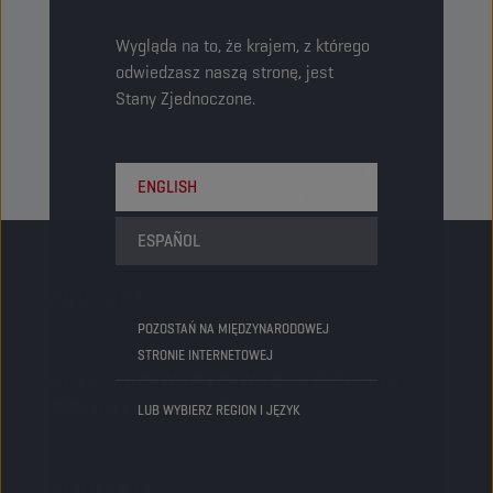
smarowania szerokiej gamy osi, w tym osi
wyposażonych w przekładnie o ograniczonym
Wygląda na to, że krajem, z którego
poślizgu (LS) i przekładnie hipoidalne.
odwiedzasz naszą stronę, jest
Stany Zjednoczone.
Zobacz
Wróć na
1
z
1
wyników
ENGLISH
górę
ESPAÑOL
PRODUKTY
POZOSTAŃ NA MIĘDZYNARODOWEJ
STRONIE INTERNETOWEJ
DLACZEGO WARTO WYBRAĆ ŚRODKI
Samochody osobowe
SMARNE CHAMPION
LUB WYBIERZ REGION I JĘZYK
Ciężarówki i Autobusy
Sprzęt ciężki
SEGMENTY
O nas