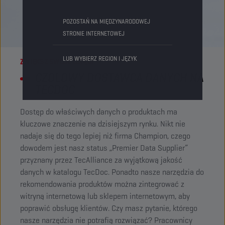
POZOSTAŃ NA MIĘDZYNARODOWEJ
STRONIE INTERNETOWEJ
LUB WYBIERZ REGION I JĘZYK
ZWIĘKSZ SWOJE OSIĄGI
CZOŁOWY DOSTAWCA DANYCH NA
TECDOC
Dostęp do właściwych danych o produktach ma
kluczowe znaczenie na dzisiejszym rynku. Nikt nie
nadaje się do tego lepiej niż firma Champion, czego
dowodem jest nasz status „Premier Data Supplier”
przyznany przez TecAlliance za wyjątkową jakość
danych w katalogu TecDoc. Ponadto nasze narzędzia do
rekomendowania produktów można zintegrować z
witryną internetową lub sklepem internetowym, aby
poprawić obsługę klientów. Czy masz pytanie, którego
nasze narzędzia nie potrafią rozwiązać? Pracownicy