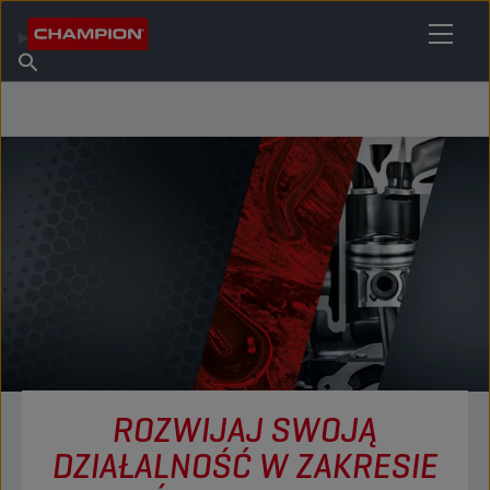
ZNAJDŹ SWÓJ ŚRODEK SMARNY
Znajdź punkt sprzedaży
O firmie Champion
Produkty
polski
Aktualności
ROZWIJAJ SWOJĄ
DZIAŁALNOŚĆ W ZAKRESIE