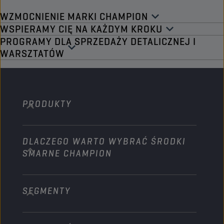
WZMOCNIENIE MARKI CHAMPION
WSPIERAMY CIĘ NA KAŻDYM KROKU
PROGRAMY DLA SPRZEDAŻY DETALICZNEJ I
WARSZTATÓW
PRODUKTY
DLACZEGO WARTO WYBRAĆ ŚRODKI
Samochody osobowe
SMARNE CHAMPION
Ciężarówki i Autobusy
Sprzęt ciężki
SEGMENTY
O nas
Rolnictwo
Technology