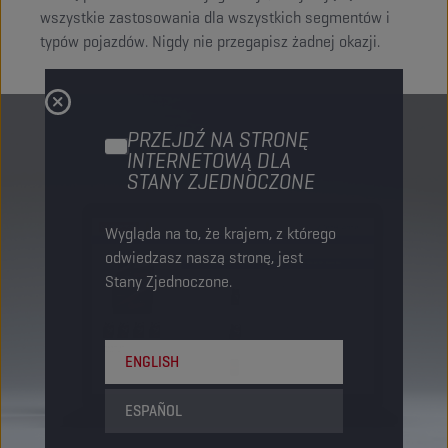
wszystkie zastosowania dla wszystkich segmentów i
typów pojazdów. Nigdy nie przegapisz żadnej okazji.
PRZEJDŹ NA STRONĘ
INTERNETOWĄ DLA
STANY ZJEDNOCZONE
Wygląda na to, że krajem, z którego
odwiedzasz naszą stronę, jest
Stany Zjednoczone.
ENGLISH
ESPAÑOL