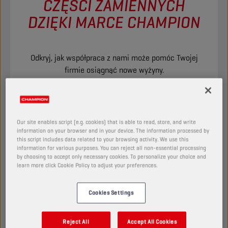
CZĘŚCI ZAMIENNYCH
DZIĘKI MARCE CHAMPION
Odkryj, jak współpraca z nami może pomóc Twojej
firmie osiągnąć nowe wyżyny.
WSPÓŁPRACUJEMY Z TOBĄ
Our site enables script (e.g. cookies) that is able to read, store, and write
information on your browser and in your device. The information processed by
this script includes data related to your browsing activity. We use this
information for various purposes. You can reject all non-essential processing
by choosing to accept only necessary cookies. To personalize your choice and
learn more click Cookie Policy to adjust your preferences.
Cookies Settings
Reject All
Accept All Cookies