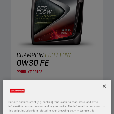
CHAMPION
ECO FLOW
0W30 FE
PRODUKT:
14105
W pełni syntetyczny olej silnikowy najnowszej
generacji. Charakteryzuje się doskonałą
płynnością, co gwarantuje natychmiastowe
smarowanie po rozruchu. Niska lepkość ma
Our site enables script (e.g. cookies) that is able to read, store, and write
korzystny wpływ na zużycie paliwa.
information on your browser and in your device. The information processed by
this script includes data related to your browsing activity. We use this