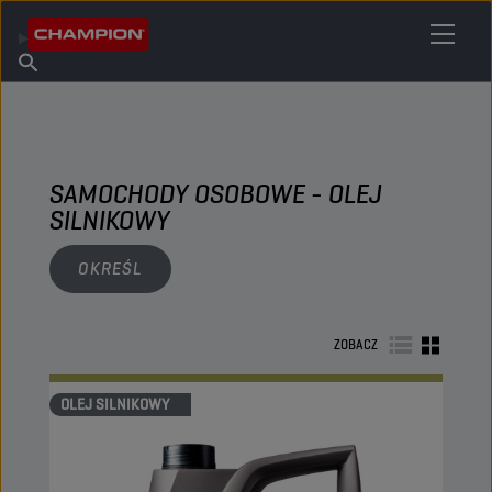
ZNAJDŹ SWÓJ ŚRODEK SMARNY
Znajdź punkt sprzedaży
O firmie Champion
Produkty
polski
Aktualności
SAMOCHODY OSOBOWE - OLEJ
SILNIKOWY
OKREŚL
ZOBACZ
OLEJ SILNIKOWY