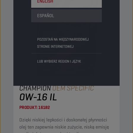
ENGLISH
ESPAÑOL
POZOSTAŃ NA MIĘDZYNARODOWEJ
STRONIE INTERNETOWEJ
LUB WYBIERZ REGION I JĘZYK
CHAMPION
OEM SPECIFIC
0W-16 IL
PRODUKT:
16182
Dzięki niskiej lepkości i doskonałej płynności
olej ten zapewnia niskie zużycie, niską emisję