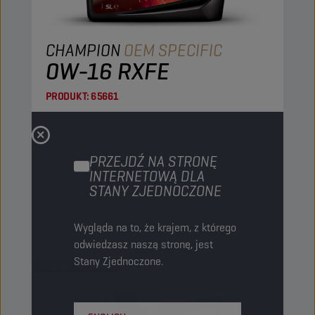
CHAMPION
OEM SPECIFIC
0W-16 RXFE
PRODUKT:
65661
Ten w pełni syntetyczny olej silnikowy został
opracowany specjalnie do silników
benzynowych Renault, w których wymagany jest
PRZEJDŹ NA STRONĘ
INTERNETOWĄ DLA
olej silnikowy zgodny ze specyfikacją Renault
STANY ZJEDNOCZONE
AN2022.
Zobacz
Wygląda na to, że krajem, z którego
odwiedzasz naszą stronę, jest
Stany Zjednoczone.
OLEJ SILNIKOWY