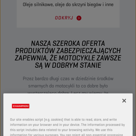
Oleje silnikowe, oleje do skrzyni biegów i inne
ODKRYJ
NASZA SZEROKA OFERTA
PRODUKTÓW ZABEZPIECZAJĄCYCH
ZAPEWNIA, ŻE MOTOCYKLE ZAWSZE
SĄ W DOBRYM STANIE
Przez bardzo długi czas w dziedzinie środków
smarnych do motocykli to co dobre było
wystarczająco dobre. Lecz my wiemy, że
motocykliści wymagają więcej. Z torów
wyścigowych na drogi. Oleje Champion
Lubricants zaspokoją Twoje potrzeby w zakresie
Our site enables script (e.g. cookies) that is able to read, store, and write
motocykli.
information on your browser and in your device. The information processed by
this script includes data related to your browsing activity. We use this
information for various purposes. You can reject all non-essential processing