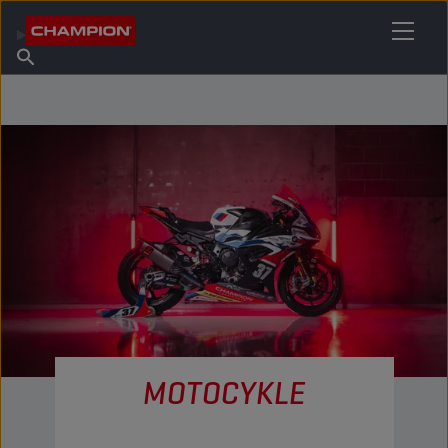
ZNAJDŹ SWÓJ ŚRODEK SMARNY
Znajdź punkt sprzedaży
O firmie Champion
Produkty
polski
Aktualności
MOTOCYKLE