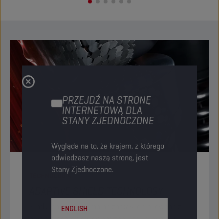
PRZEJDŹ NA STRONĘ
INTERNETOWĄ DLA
STANY ZJEDNOCZONE
Wygląda na to, że krajem, z którego
odwiedzasz naszą stronę, jest
Stany Zjednoczone.
TECHNOLOGIA
ADAPTIVE SHIELD TECHNOLOGY
Środki smarne Champion zostały opracowane z
ENGLISH
myślą o ochronie wewnętrznej struktury oleju i