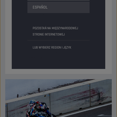
utworzeniu wytrzymalszego filmu smarnego.
ESPAÑOL
Nasza technologia Adaptive Shield Technology to
połączenie dodatków chemicznych, które
przedłużają żywotność naszych olejów, dzięki
POZOSTAŃ NA MIĘDZYNARODOWEJ
czemu mogą one skuteczniej spełniać swoje
STRONIE INTERNETOWEJ
zadanie przez dłuższy czas, nawet w
ekstremalnych warunkach pracy
LUB WYBIERZ REGION I JĘZYK
ODKRYJ WIĘCEJ