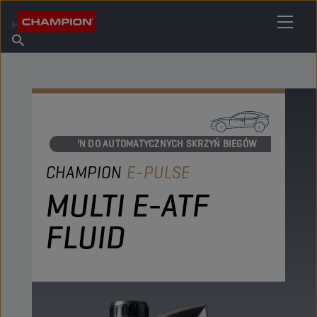
ZNAJDŹ SWÓJ ŚRODEK SMARNY
Znajdź punkt sprzedaży
O firmie Champion
Produkty
polski
Aktualności
PŁYN DO AUTOMATYCZNYCH SKRZYŃ BIEGÓW
CHAMPION
E-PULSE
MULTI E-ATF
FLUID