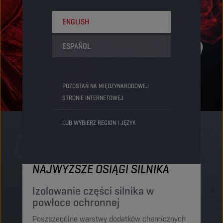
ENGLISH
ESPAÑOL
POZOSTAŃ NA MIĘDZYNARODOWEJ
STRONIE INTERNETOWEJ
LUB WYBIERZ REGION I JĘZYK
NAJWYŻSZE OSIĄGI SILNIKA
M
Izolowanie części silnika w
O
powłoce ochronnej
p
Poszczególne warstwy dodatków chemicznych
El