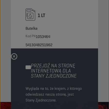
1 LT
Butelka
Kod PN
1053464
5413048251962
Sztuki/opakowanie
12
Opakowania/paleta
-
PRZEJDŹ NA STRONĘ
Status
NORMALNY
INTERNETOWĄ DLA
STANY ZJEDNOCZONE
Wygląda na to, że krajem, z którego
odwiedzasz naszą stronę, jest
Stany Zjednoczone.