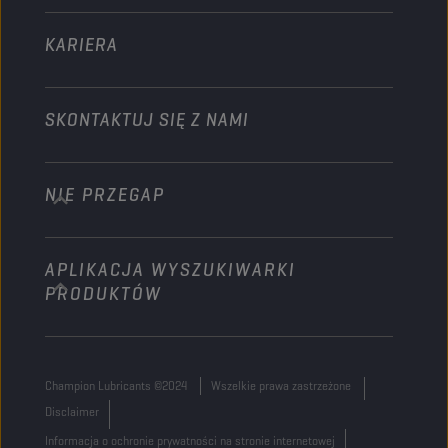
KARIERA
SKONTAKTUJ SIĘ Z NAMI
NIE PRZEGAP
info@championlubes.com
+32 3 870 00 20
APLIKACJA WYSZUKIWARKI
Georges Gilliotstraat, 52 2620 Hemiksem
PRODUKTÓW
Belgium
Champion Lubricants ©2024
Wszelkie prawa zastrzeżone
Disclaimer
Informacja o ochronie prywatności na stronie internetowej