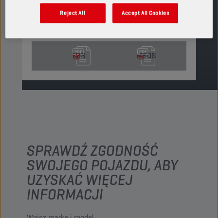
Reject All
Accept All Cookies
ZNAJDŹ PUNKT SPRZEDAŻY
TDS
MSDS
SPRAWDŹ ZGODNOŚĆ
SWOJEGO POJAZDU, ABY
UZYSKAĆ WIĘCEJ
INFORMACJI
Wpisz markę i model