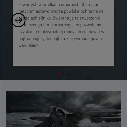
zawartych w środkach smarnych Champion
sm
natychmiastowo tworzą powłokę ochronną na
cz
częściach silnika. Gwarantuje to stworzenie
mi
skutecznego filmu smarnego, co pozwala na
og
uzyskanie maksymalnej mocy silnika nawet w
or
najtrudniejszych i najbardziej wymagających
o
warunkach.