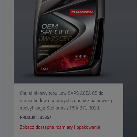
Olej silnikowy typu Low SAPS ACEA C5 do
samochodów osobowych zgodny z najnowszą
specyfikacją Stellantis / PSA B71 2010.
PRODUKT: 65657
Zobacz dostępne rozmiary i opakowania