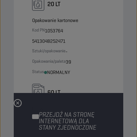
20 LT
Opakowanie kartonowe
Kod PN
1053764
5413048252471
Sztuki/opakowanie
-
Opakowania/paleta
39
Status
NORMALNY
60 LT
Beczka
PRZEJDŹ NA STRONĘ
Kod PN
1052074
INTERNETOWĄ DLA
STANY ZJEDNOCZONE
5413048253928