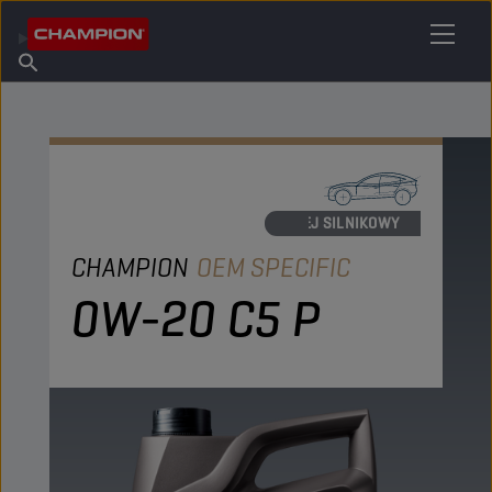
ZNAJDŹ SWÓJ ŚRODEK SMARNY
Znajdź punkt sprzedaży
O firmie Champion
Produkty
polski
Aktualności
OLEJ SILNIKOWY
CHAMPION
OEM SPECIFIC
0W-20 C5 P