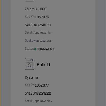
Zbiornik 1000l
Kod PN
1052076
5413048254123
Sztuki/opakowanie
-
Opakowania/paleta
1
Status
NORMALNY
Bulk LT
Cysterna
Kod PN
1052077
5413048254222
Sztuki/opakowanie
-