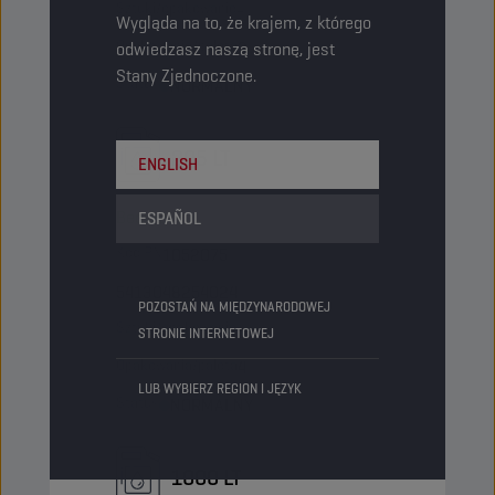
Sztuki/opakowanie
-
Wygląda na to, że krajem, z którego
Opakowania/paleta
9
odwiedzasz naszą stronę, jest
Stany Zjednoczone.
Status
NORMALNY
205 LT
ENGLISH
Beczka
ESPAÑOL
Kod PN
1052075
5413048254024
POZOSTAŃ NA MIĘDZYNARODOWEJ
Sztuki/opakowanie
-
STRONIE INTERNETOWEJ
Opakowania/paleta
4
LUB WYBIERZ REGION I JĘZYK
Status
NORMALNY
1000 LT