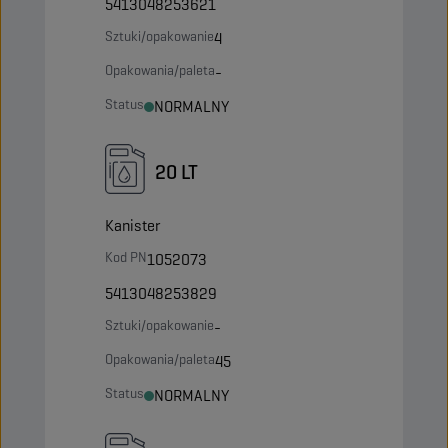
5413048253621
Sztuki/opakowanie
4
Opakowania/paleta
-
Status
NORMALNY
20 LT
Kanister
Kod PN
1052073
5413048253829
Sztuki/opakowanie
-
Opakowania/paleta
45
Status
NORMALNY