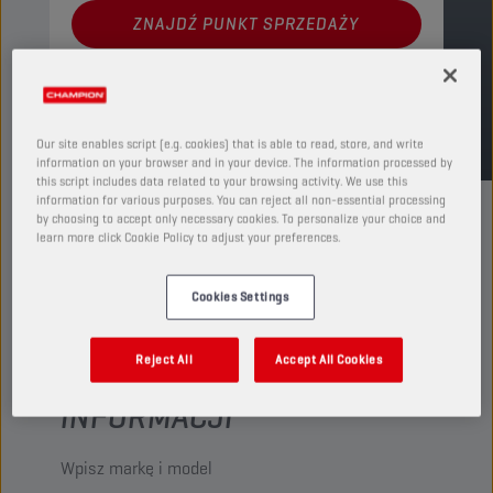
ZNAJDŹ PUNKT SPRZEDAŻY
TDS
MSDS
Our site enables script (e.g. cookies) that is able to read, store, and write
information on your browser and in your device. The information processed by
this script includes data related to your browsing activity. We use this
information for various purposes. You can reject all non-essential processing
by choosing to accept only necessary cookies. To personalize your choice and
learn more click Cookie Policy to adjust your preferences.
Cookies Settings
SPRAWDŹ ZGODNOŚĆ
SWOJEGO POJAZDU, ABY
Reject All
Accept All Cookies
UZYSKAĆ WIĘCEJ
INFORMACJI
Wpisz markę i model