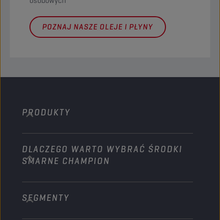
osobowych
POZNAJ NASZE OLEJE I PŁYNY
PRODUKTY
DLACZEGO WARTO WYBRAĆ ŚRODKI
Samochody osobowe
SMARNE CHAMPION
Ciężarówki i Autobusy
Sprzęt ciężki
SEGMENTY
O nas
Rolnictwo
Technology