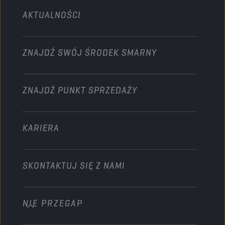
AKTUALNOŚCI
Samochody osobowe
Ogrodnictwo
Partnerstwa w dziedzinie sportów
motorowych
Motocykle
Motocykle i Quady
ZNAJDŹ SWÓJ ŚRODEK SMARNY
Rozwiń swój biznes
Samochody ciężarowe i sprzęt ciężki
Przemysł
Zostań dystrybutorem
Statki i Łodzie motorowe
ZNAJDŹ PUNKT SPRZEDAŻY
Pozostałe
KARIERA
SKONTAKTUJ SIĘ Z NAMI
NIE PRZEGAP
info@championlubes.com