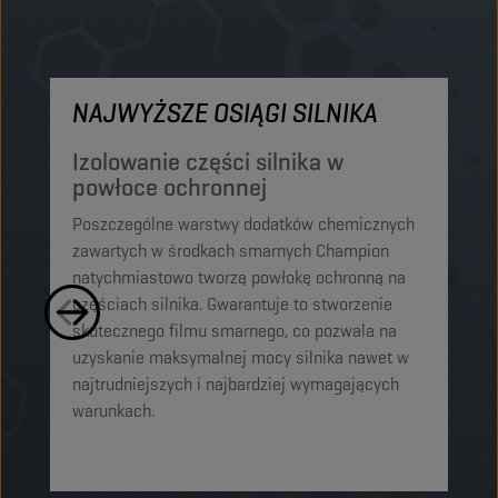
NAJWYŻSZE OSIĄGI SILNIKA
M
Izolowanie części silnika w
O
powłoce ochronnej
p
Poszczególne warstwy dodatków chemicznych
El
zawartych w środkach smarnych Champion
sm
natychmiastowo tworzą powłokę ochronną na
cz
częściach silnika. Gwarantuje to stworzenie
mi
skutecznego filmu smarnego, co pozwala na
og
uzyskanie maksymalnej mocy silnika nawet w
or
najtrudniejszych i najbardziej wymagających
o
warunkach.