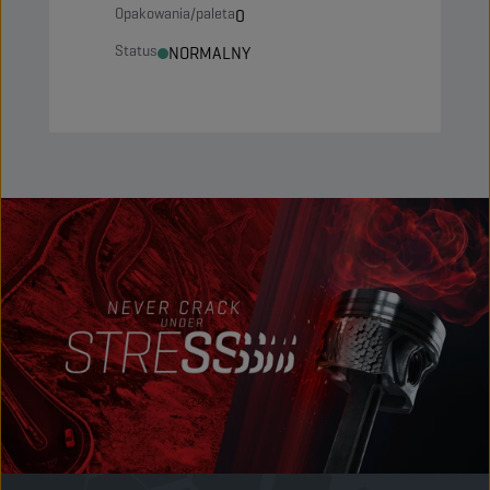
Opakowania/paleta
0
Status
NORMALNY