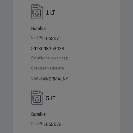
1 LT
Butelka
Kod PN
1052071
5413048253423
Sztuki/opakowanie
12
Opakowania/paleta
-
Status
NORMALNY
5 LT
Butelka
Kod PN
1052072