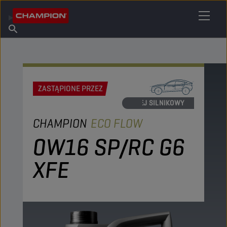
ZNAJDŹ SWÓJ ŚRODEK SMARNY
Znajdź punkt sprzedaży
O firmie Champion
Produkty
polski
Aktualności
ZASTĄPIONE PRZEZ
OLEJ SILNIKOWY
CHAMPION
ECO FLOW
0W16 SP/RC G6
XFE