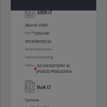
1000 LT
Zbiornik 1000l
Kod PN
1051190
5413048252112
Sztuki/opakowanie
-
Opakowania/paleta
1
Status
JUŻ NIEDOSTĘPNY W
OFERCIE PRODUCENTA
Bulk LT
Cysterna