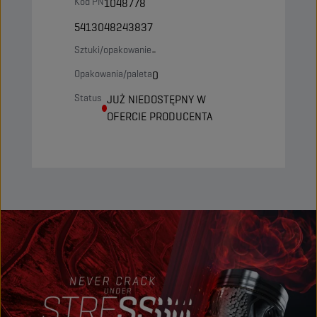
Kod PN
1048778
5413048243837
Sztuki/opakowanie
-
Opakowania/paleta
0
Status
JUŻ NIEDOSTĘPNY W
OFERCIE PRODUCENTA