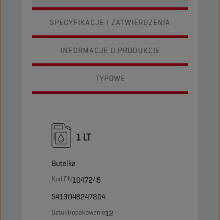
SPECYFIKACJE I ZATWIERDZENIA
INFORMACJE O PRODUKCIE
TYPOWE
1 LT
Butelka
Kod PN
1047245
5413048247804
Sztuki/opakowanie
12