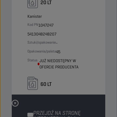
20 LT
Kanister
Kod PN
1047247
5413048248207
Sztuki/opakowanie
-
Opakowania/paleta
45
Status
JUŻ NIEDOSTĘPNY W
OFERCIE PRODUCENTA
60 LT
Beczka
Kod PN
1048831
PRZEJDŹ NA STRONĘ
5413048244735