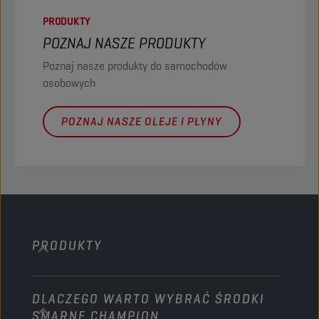
PRODUKTY
POZNAJ NASZE PRODUKTY
Poznaj nasze produkty do samochodów
osobowych
POZNAJ NASZE OLEJE I PŁYNY
PRODUKTY
DLACZEGO WARTO WYBRAĆ ŚRODKI
Samochody osobowe
SMARNE CHAMPION