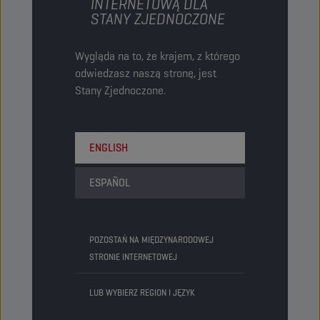
INTERNETOWĄ DLA
STANY ZJEDNOCZONE
Sztuki/opakowanie
-
Opakowania/paleta
9
Wygląda na to, że krajem, z którego
Status
JUŻ NIEDOSTĘPNY W
odwiedzasz naszą stronę, jest
OFERCIE PRODUCENTA
Stany Zjednoczone.
205 LT
ENGLISH
Beczka
ESPAÑOL
Kod PN
1048832
5413048244834
POZOSTAŃ NA MIĘDZYNARODOWEJ
Sztuki/opakowanie
-
STRONIE INTERNETOWEJ
Opakowania/paleta
4
Status
JUŻ NIEDOSTĘPNY W
LUB WYBIERZ REGION I JĘZYK
OFERCIE PRODUCENTA