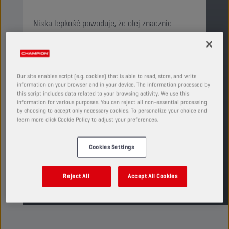
Niska lepkość powoduje, że olej znacznie
ogranicza zużycie silnika, spalanie i emisję CO2.
Minimalizuje gromadzenie się sadzy i osadów,
przyczyniając się do zachowania czystości
silnika.
Our site enables script (e.g. cookies) that is able to read, store, and write
information on your browser and in your device. The information processed by
PRODUKT: 16152
this script includes data related to your browsing activity. We use this
information for various purposes. You can reject all non-essential processing
Zobacz dostępne rozmiary i opakowania
by choosing to accept only necessary cookies. To personalize your choice and
learn more click Cookie Policy to adjust your preferences.
ZNAJDŹ PUNKT SPRZEDAŻY
Cookies Settings
TDS
MSDS
Reject All
Accept All Cookies