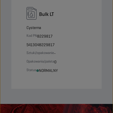
Bulk LT
Cysterna
Kod PN
8229817
5413048229817
Sztuki/opakowanie
-
Opakowania/paleta
0
Status
NORMALNY