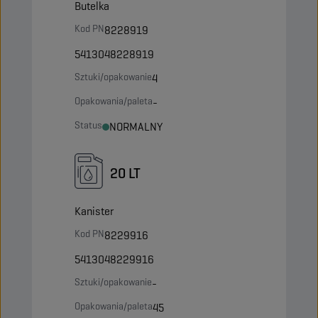
Butelka
Kod PN
8228919
5413048228919
Sztuki/opakowanie
4
Opakowania/paleta
-
Status
NORMALNY
20 LT
Kanister
Kod PN
8229916
5413048229916
Sztuki/opakowanie
-
Opakowania/paleta
45