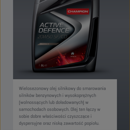
Wielosezonowy olej silnikowy do smarowania
silników benzynowych i wysokoprężnych
(wolnossących lub doładowanych) w
samochodach osobowych. Olej ten łączy w
sobie dobre właściwości czyszczące i
dyspersyjne oraz niską zawartość popiołu.