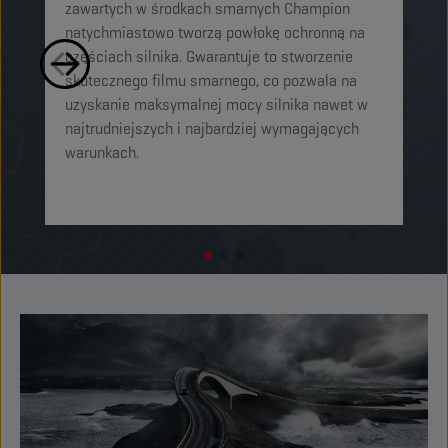
zawartych w środkach smarnych Champion
sm
natychmiastowo tworzą powłokę ochronną na
cz
częściach silnika. Gwarantuje to stworzenie
mi
skutecznego filmu smarnego, co pozwala na
og
uzyskanie maksymalnej mocy silnika nawet w
or
najtrudniejszych i najbardziej wymagających
o
warunkach.