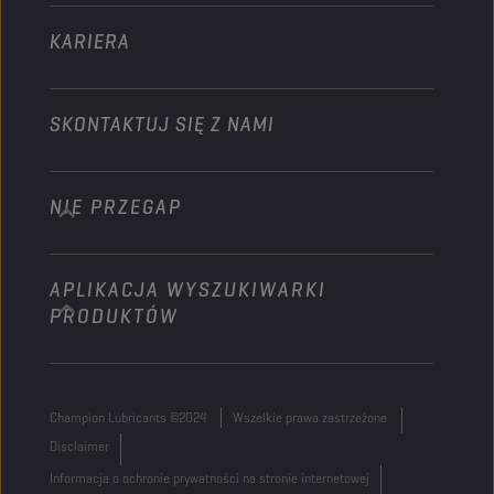
KARIERA
SKONTAKTUJ SIĘ Z NAMI
NIE PRZEGAP
info@championlubes.com
+32 3 870 00 20
APLIKACJA WYSZUKIWARKI
Georges Gilliotstraat, 52 2620 Hemiksem
PRODUKTÓW
Belgium
Champion Lubricants ©2024
Wszelkie prawa zastrzeżone
Disclaimer
Informacja o ochronie prywatności na stronie internetowej