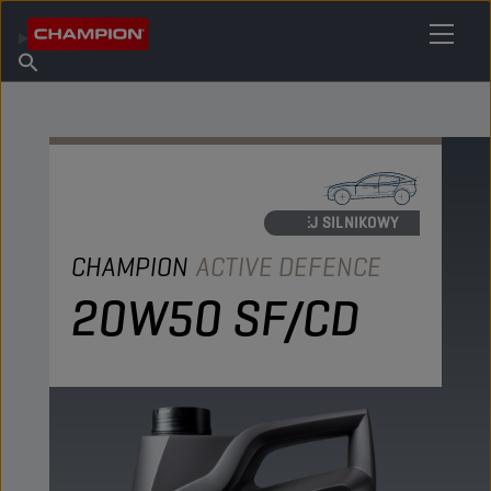
ZNAJDŹ SWÓJ ŚRODEK SMARNY
Znajdź punkt sprzedaży
O firmie Champion
Produkty
polski
Aktualności
OLEJ SILNIKOWY
CHAMPION
ACTIVE DEFENCE
20W50 SF/CD