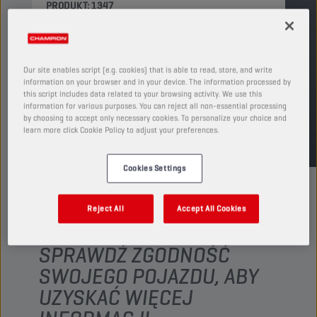
PRODUKT: 1347
Zobacz dostępne rozmiary i opakowania
ZNAJDŹ PUNKT SPRZEDAŻY
Our site enables script (e.g. cookies) that is able to read, store, and write
information on your browser and in your device. The information processed by
this script includes data related to your browsing activity. We use this
information for various purposes. You can reject all non-essential processing
TDS
MSDS
by choosing to accept only necessary cookies. To personalize your choice and
learn more click Cookie Policy to adjust your preferences.
Cookies Settings
Reject All
Accept All Cookies
SPRAWDŹ ZGODNOŚĆ
SWOJEGO POJAZDU, ABY
UZYSKAĆ WIĘCEJ