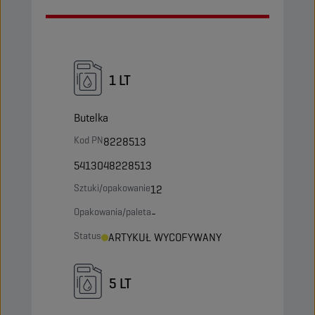
1 LT
Butelka
Kod PN
8228513
5413048228513
Sztuki/opakowanie
12
Opakowania/paleta
-
Status
ARTYKUŁ WYCOFYWANY
5 LT