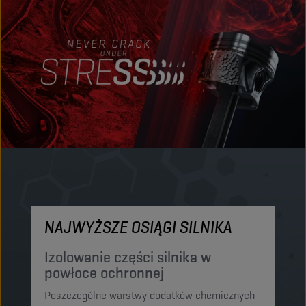
NAJWYŻSZE OSIĄGI SILNIKA
M
Izolowanie części silnika w
O
powłoce ochronnej
p
Poszczególne warstwy dodatków chemicznych
El