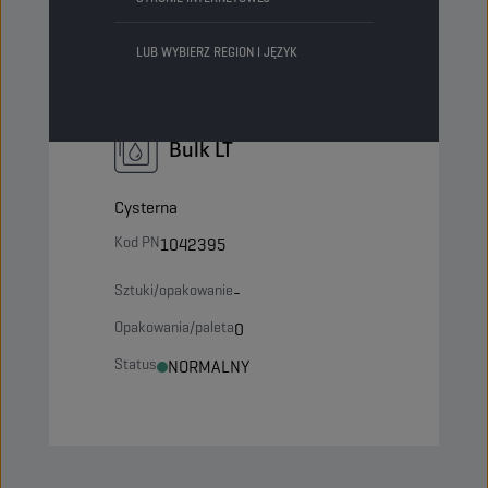
Sztuki/opakowanie
-
Opakowania/paleta
4
LUB WYBIERZ REGION I JĘZYK
Status
NORMALNY
Bulk LT
Cysterna
Kod PN
1042395
Sztuki/opakowanie
-
Opakowania/paleta
0
Status
NORMALNY