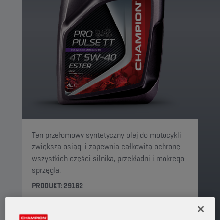
Ten przełomowy syntetyczny olej do motocykli
zwiększa osiągi i zapewnia całkowitą ochronę
wszystkich części silnika, przekładni i mokrego
sprzęgła.
PRODUKT: 29162
Zobacz dostępne rozmiary i opakowania