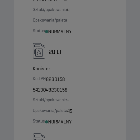
Sztuki/opakowanie
4
Opakowania/paleta
-
Status
NORMALNY
20 LT
Kanister
Kod PN
8230158
5413048230158
Sztuki/opakowanie
-
Opakowania/paleta
45
Status
NORMALNY