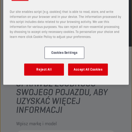
ZNAJDŹ PUNKT SPRZEDAŻY
Our site enables script (e.g. cookies) that is able to read, store, and write
information on your browser and in your device. The information processed by
this script includes data related to your browsing activity. We use this
TDS
MSDS
information for various purposes. You can reject all non-essential processing
by choosing to accept only necessary cookies. To personalize your choice and
learn more click Cookie Policy to adjust your preferences.
Cookies Settings
Reject All
Accept All Cookies
SPRAWDŹ ZGODNOŚĆ
SWOJEGO POJAZDU, ABY
UZYSKAĆ WIĘCEJ
INFORMACJI
Wpisz markę i model