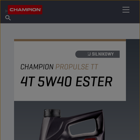
ZNAJDŹ SWÓJ ŚRODEK SMARNY
Znajdź punkt sprzedaży
O firmie Champion
Produkty
polski
Aktualności
OLEJ SILNIKOWY
CHAMPION
PROPULSE TT
4T 5W40 ESTER