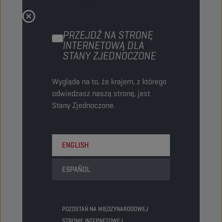
60 LT
Beczka
PRZEJDŹ NA STRONĘ
INTERNETOWĄ DLA
Kod PN
8230257
STANY ZJEDNOCZONE
5413048230257
Sztuki/opakowanie
-
Wygląda na to, że krajem, z którego
odwiedzasz naszą stronę, jest
Opakowania/paleta
9
Stany Zjednoczone.
Status
NORMALNY
ENGLISH
205 LT
ESPAÑOL
Beczka
Kod PN
8230356
5413048230356
POZOSTAŃ NA MIĘDZYNARODOWEJ
STRONIE INTERNETOWEJ