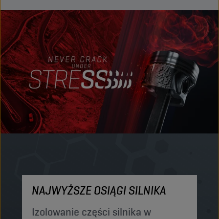
NAJWYŻSZE OSIĄGI SILNIKA
M
Izolowanie części silnika w
O