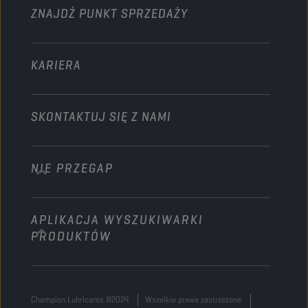
Statki i Łodzie motorowe
ZNAJDŹ PUNKT SPRZEDAŻY
Pozostałe
KARIERA
SKONTAKTUJ SIĘ Z NAMI
NIE PRZEGAP
info@championlubes.com
+32 3 870 00 20
APLIKACJA WYSZUKIWARKI
Georges Gilliotstraat, 52 2620 Hemiksem
PRODUKTÓW
Belgium
Champion Lubricants ©2024
Wszelkie prawa zastrzeżone