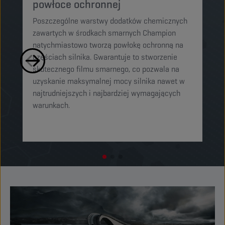
powłoce ochronnej
p
Poszczególne warstwy dodatków chemicznych
El
zawartych w środkach smarnych Champion
sm
natychmiastowo tworzą powłokę ochronną na
cz
częściach silnika. Gwarantuje to stworzenie
mi
skutecznego filmu smarnego, co pozwala na
og
uzyskanie maksymalnej mocy silnika nawet w
or
najtrudniejszych i najbardziej wymagających
o
warunkach.