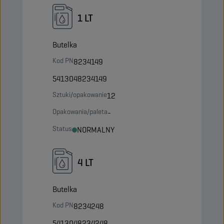
1 LT
Butelka
Kod PN
8234149
5413048234149
Sztuki/opakowanie
12
Opakowania/paleta
-
Status
NORMALNY
4 LT
Butelka
Kod PN
8234248
5413048234248