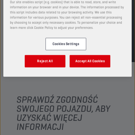
Zobacz dostępne rozmiary i opakowania
Our site enables script (e.g. cookies) that is able to read, store, and write
information on your browser and in your device. The information processed by
this script includes data related to your browsing activity. We use this
information for various purposes. You can reject all non-essential processing
ZNAJDŹ PUNKT SPRZEDAŻY
by choosing to accept only necessary cookies. To personalize your choice and
learn more click Cookie Policy to adjust your preferences.
TDS
MSDS
Cookies Settings
Reject All
Accept All Cookies
SPRAWDŹ ZGODNOŚĆ
SWOJEGO POJAZDU, ABY
UZYSKAĆ WIĘCEJ
INFORMACJI