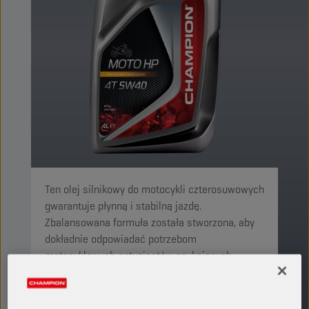
Ten olej silnikowy do motocykli czterosuwowych
gwarantuje płynną i stabilną jazdę.
Zbalansowana formuła została stworzona, aby
dokładnie odpowiadać potrzebom
motocyklowych entuzjastów szukających
optymalnego komfortu jazdy.
PRODUKT: 29132