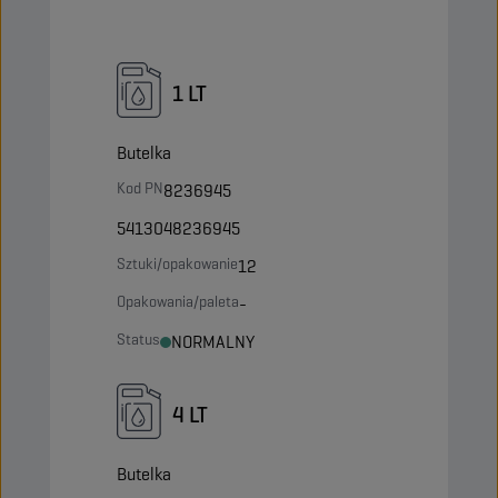
1 LT
Butelka
Kod PN
8236945
5413048236945
Sztuki/opakowanie
12
Opakowania/paleta
-
Status
NORMALNY
4 LT
Butelka