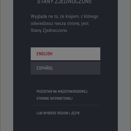
STANY ZJEDNOCZONE
60 LT
Wygląda na to, że krajem, z którego
odwiedzasz naszą stronę, jest
Stany Zjednoczone.
Beczka
Kod PN
1042621
5413048239571
ENGLISH
Sztuki/opakowanie
-
ESPAÑOL
Opakowania/paleta
9
Status
NORMALNY
POZOSTAŃ NA MIĘDZYNARODOWEJ
STRONIE INTERNETOWEJ
205 LT
LUB WYBIERZ REGION I JĘZYK
Beczka
Kod PN
8231957