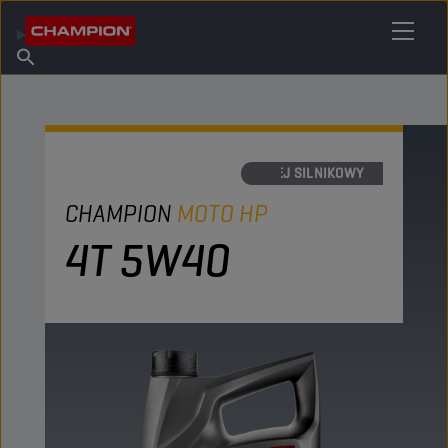
ZNAJDŹ SWÓJ ŚRODEK SMARNY
Znajdź punkt sprzedaży
O firmie Champion
Produkty
polski
Aktualności
OLEJ SILNIKOWY
CHAMPION
MOTO HP
4T 5W40