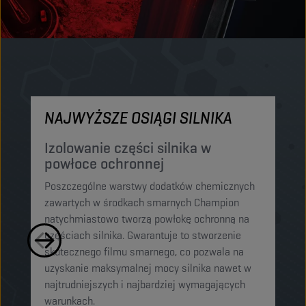
NAJWYŻSZE OSIĄGI SILNIKA
M
Izolowanie części silnika w
O
powłoce ochronnej
p
Poszczególne warstwy dodatków chemicznych
El
zawartych w środkach smarnych Champion
sm
natychmiastowo tworzą powłokę ochronną na
cz
częściach silnika. Gwarantuje to stworzenie
mi
skutecznego filmu smarnego, co pozwala na
og
uzyskanie maksymalnej mocy silnika nawet w
or
najtrudniejszych i najbardziej wymagających
o
warunkach.