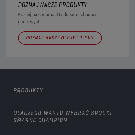
POZNAJ NASZE PRODUKTY
Poznaj nasze produkty do samochodów
osobowych
POZNAJ NASZE OLEJE I PŁYNY
PRODUKTY
DLACZEGO WARTO WYBRAĆ ŚRODKI
Samochody osobowe
SMARNE CHAMPION
Ciężarówki i Autobusy