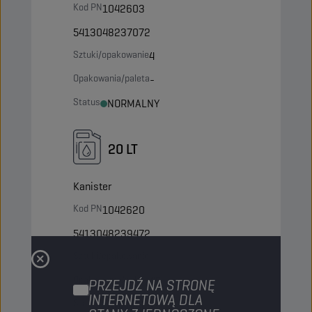
Kod PN
1042603
5413048237072
Sztuki/opakowanie
4
Opakowania/paleta
-
Status
NORMALNY
20 LT
Kanister
Kod PN
1042620
5413048239472
Sztuki/opakowanie
-
Opakowania/paleta
45
PRZEJDŹ NA STRONĘ
INTERNETOWĄ DLA
Status
NORMALNY