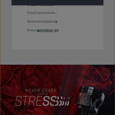
5413048231957
Sztuki/opakowanie
-
Opakowania/paleta
4
Status
NORMALNY