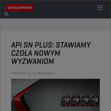
ZNAJDŹ SWÓJ ŚRODEK SMARNY
Znajdź punkt sprzedaży
O firmie Champion
Produkty
polski
Aktualności
API SN PLUS: STAWIAMY
CZOŁA NOWYM
WYZWANIOM
PRODUKT
11.MAR.2021