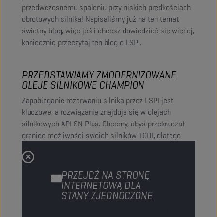
przedwczesnemu spaleniu przy niskich prędkościach
obrotowych silnika! Napisaliśmy już na ten temat
świetny blog, więc jeśli chcesz dowiedzieć się więcej,
koniecznie przeczytaj ten blog o LSPI.
PRZEDSTAWIAMY ZMODERNIZOWANE
OLEJE SILNIKOWE CHAMPION
Zapobieganie rozerwaniu silnika przez LSPI jest
kluczowe, a rozwiązanie znajduje się w olejach
silnikowych API SN Plus. Chcemy, abyś przekraczał
granice możliwości swoich silników TGDI, dlatego
ulepszyliśmy cztery potężne oleje silnikowe o
wymagający dodatek API SN Plus!
PRZEJDŹ NA STRONĘ
CHAMPION NEW ENERGY 5W-30 D1
INTERNETOWĄ DLA
STANY ZJEDNOCZONE
Silniki TGDI są zaprojektowane do płynnej pracy, a
dodatki zmniejszające tarcie zawarte w tym oleju