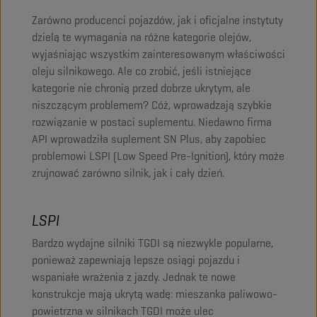
Zarówno producenci pojazdów, jak i oficjalne instytuty
dzielą te wymagania na różne kategorie olejów,
wyjaśniając wszystkim zainteresowanym właściwości
oleju silnikowego. Ale co zrobić, jeśli istniejące
kategorie nie chronią przed dobrze ukrytym, ale
niszczącym problemem? Cóż, wprowadzają szybkie
rozwiązanie w postaci suplementu. Niedawno firma
API wprowadziła suplement SN Plus, aby zapobiec
problemowi LSPI (Low Speed Pre-Ignition), który może
zrujnować zarówno silnik, jak i cały dzień.
LSPI
Bardzo wydajne silniki TGDI są niezwykle popularne,
ponieważ zapewniają lepsze osiągi pojazdu i
wspaniałe wrażenia z jazdy. Jednak te nowe
konstrukcje mają ukrytą wadę: mieszanka paliwowo-
powietrzna w silnikach TGDI może ulec