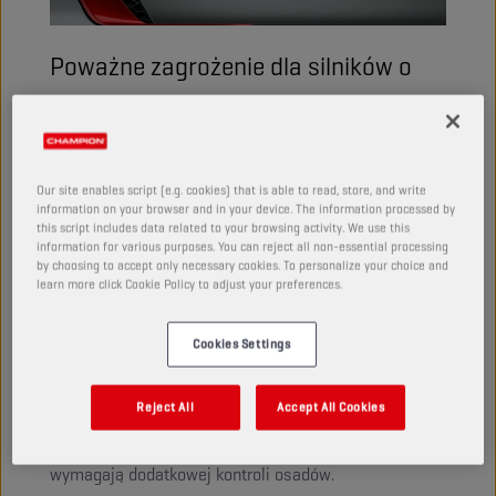
Poważne zagrożenie dla silników o
wysokich osiągach doprowadziło do
opracowania suplementu API SN
Plus. Firma Champion
Our site enables script (e.g. cookies) that is able to read, store, and write
zmodernizowała już cztery produkty
information on your browser and in your device. The information processed by
this script includes data related to your browsing activity. We use this
tak, aby spełniały wysokie
information for various purposes. You can reject all non-essential processing
by choosing to accept only necessary cookies. To personalize your choice and
wymagania SN Plus.
learn more click Cookie Policy to adjust your preferences.
Cookies Settings
Zapewnienie, aby w każdym pojeździe znalazł się
właściwy olej silnikowy, jest sprawą złożoną. Niektóre
Reject All
Accept All Cookies
samochody mogą wymagać zwiększonej ochrony
gorących elementów silnika, podczas gdy inne
wymagają dodatkowej kontroli osadów.