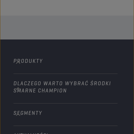
PRODUKTY
DLACZEGO WARTO WYBRAĆ ŚRODKI
Samochody osobowe
SMARNE CHAMPION
Ciężarówki i Autobusy
Sprzęt ciężki
SEGMENTY
O nas
Rolnictwo
Technology