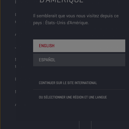
Bus et Camions
Filtrer par
À propos de l’ent
Type
Construction et exploitation
Il semblerait que vous nous visitez depuis ce
Technologie
Vente Au Détail
(979)
minière
pays : États-Unis d'Amérique.
Atelier Automobile
Partenariats dans
(601)
Agriculture
sports mécaniqu
Distributeur
(185)
Sous-distributeur
(67)
ENGLISH
Jardinage
Boostez votre act
185
Résultats
Moto et Véhicules tout-
ESPAÑOL
Devenir distribut
terrain
Industrie
CONTINUER SUR LE SITE INTERNATIONAL
Marine
OU SÉLECTIONNER UNE RÉGION ET UNE LANGUE
Autre