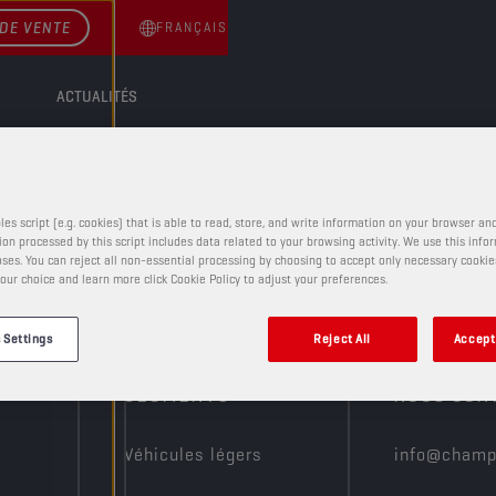
DE VENTE
FRANÇAIS
ACTUALITÉS
les script (e.g. cookies) that is able to read, store, and write information on your browser and
on processed by this script includes data related to your browsing activity. We use this info
ses. You can reject all non-essential processing by choosing to accept only necessary cookie
our choice and learn more click Cookie Policy to adjust your preferences.
 Settings
Reject All
Accept 
SEGMENTS
NOUS CON
?
Véhicules légers
info@champ