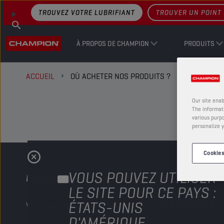
TROUVEZ VOTRE LUBRIFIANT
TROUVER UN POINT 
À PROPOS DE CHAMPION
PRODUITS
ACCUEIL
OÙ ACHETER NOS PRODUITS ?
Our site enab
The informati
TROUVER L'EMPLACEMENT
various purpo
personalize y
Cookies
RECHERCHE PAR NOM
VOUS POUVEZ UTILISER
PRODUITS
POURQUOI
LE SITE POUR CE PAYS :
CHAMPION
LUBRICANTS 
ÉTATS-UNIS
Voitures de tourisme
UTILISER L’EMPLACEMENT ACTUEL
D'AMÉRIQUE