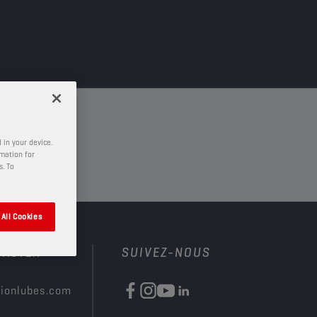
 in your device.
rmation for
s. To
All Cookies
TACTER
SUIVEZ-NOUS
ionlubes.com