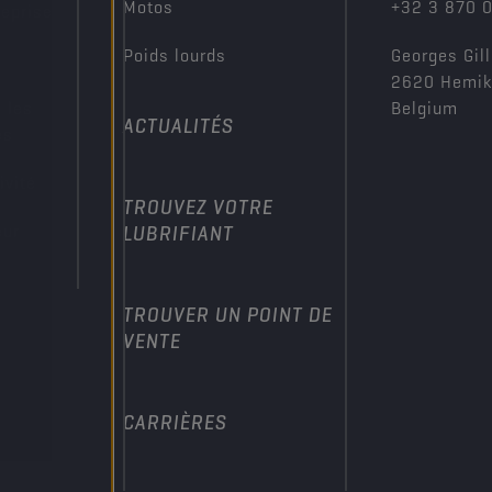
Motos
+32 3 870 
reprise
Poids lourds
Georges Gill
2620 Hemi
 les
Belgium
ACTUALITÉS
es
ivité
TROUVEZ VOTRE
eur
LUBRIFIANT
TROUVER UN POINT DE
VENTE
CARRIÈRES