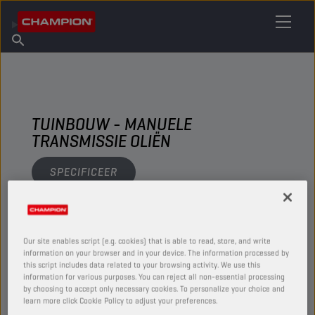
VIND UW SMEERMIDDEL
Vind een verkooppunt
Over Champion
Producten
Nederlands
Nieuws
TUINBOUW - MANUELE
TRANSMISSIE OLIËN
SPECIFICEER
BEKIJK
Our site enables script (e.g. cookies) that is able to read, store, and write
information on your browser and in your device. The information processed by
MANUELE TRANSMISSIE OLIËN
this script includes data related to your browsing activity. We use this
information for various purposes. You can reject all non-essential processing
by choosing to accept only necessary cookies. To personalize your choice and
learn more click Cookie Policy to adjust your preferences.