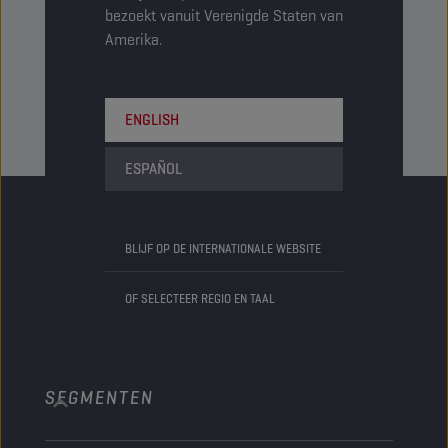
bezoekt vanuit Verenigde Staten van
scala assen, waaronder assen met limited-slip
Amerika.
(LS) en hypoïde tandwielen.
Bekijk
ENGLISH
1
van
1
Terug naar
Resultaten
boven
ESPAÑOL
PRODUCTEN
BLIJF OP DE INTERNATIONALE WEBSITE
OF SELECTEER REGIO EN TAAL
WAAROM CHAMPION LUBRICANTS
Personenwagens
Bussen & Vrachtwagens
SEGMENTEN
Over ons
Bouw en mijnbouw
Technology