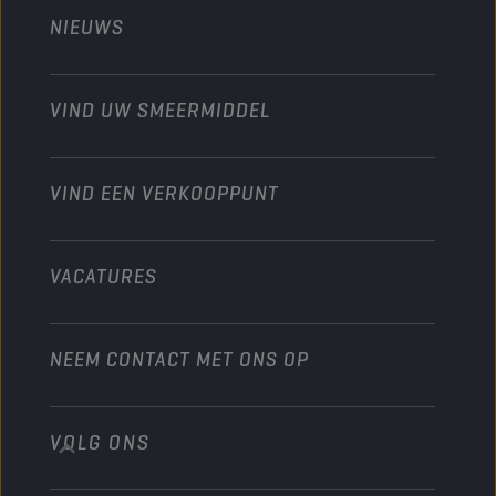
Landbouw
NIEUWS
Personenwagens
Ontdek onze motorsportpartners
Tuinbouw
Motorfiets
Laat je werkplaats groeien met Champion
Moto’s & ATV
VIND UW SMEERMIDDEL
Heavy-Duty
Distributeur worden
Industrie
VIND EEN VERKOOPPUNT
Scheepvaart
Andere
VACATURES
NEEM CONTACT MET ONS OP
VOLG ONS
info@championlubes.com
+32 3 870 00 20