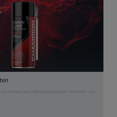
ten
ns assortiment aan onderhoudsproducten heeft alles voor