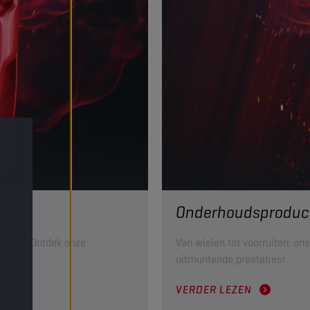
Onderhoudsproduc
 houdt. Ontdek onze
Van wielen tot voorruiten: o
uitmuntende prestaties!
VERDER LEZEN