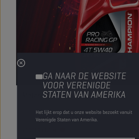
GA NAAR DE WEBSITE
VOOR VERENIGDE
STATEN VAN AMERIKA
Motoroliën
De motorolie is hét product dat u en uw motor draaiende
Het lijkt erop dat u onze website bezoekt vanuit
grensverleggende producten!
Verenigde Staten van Amerika.
VERDER LEZEN