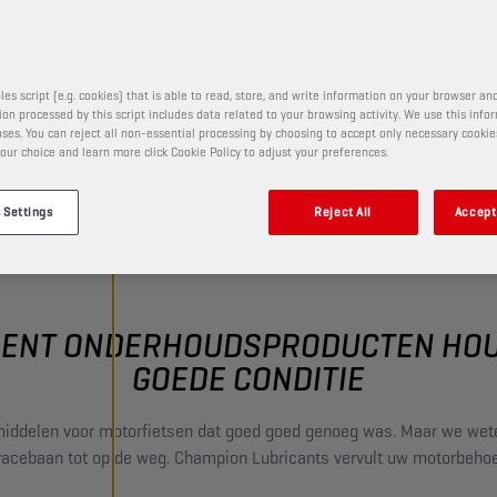
n en meer
les script (e.g. cookies) that is able to read, store, and write information on your browser and
on processed by this script includes data related to your browsing activity. We use this info
ses. You can reject all non-essential processing by choosing to accept only necessary cookie
our choice and learn more click Cookie Policy to adjust your preferences.
 Settings
Reject All
Accept 
MENT ONDERHOUDSPRODUCTEN HOUD
GOEDE CONDITIE
middelen voor motorfietsen dat goed goed genoeg was. Maar we weten
racebaan tot op de weg. Champion Lubricants vervult uw motorbehoe