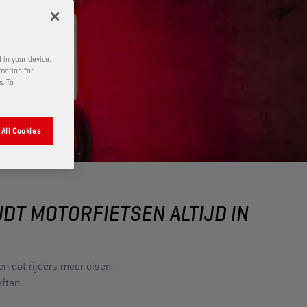
 in your device.
rmation for
s. To
All Cookies
T MOTORFIETSEN ALTIJD IN
 dat rijders meer eisen.
ften.