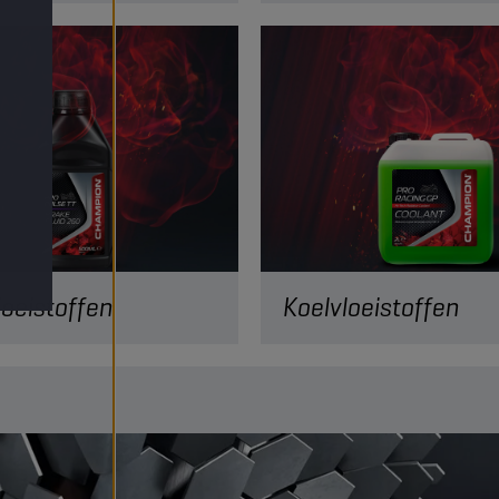
oeistoffen
Koelvloeistoffen
 remmen voor uw motor,
Koelvloeistof is de sleutel to
bocht, race na race. Ontdek
prestaties van uw motor en 
vloeistoffen!
de motor tegen oververhitting
 LEZEN
VERDER LEZEN