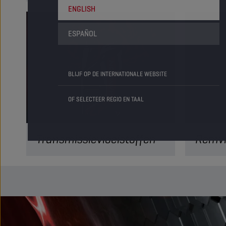
ENGLISH
ESPAÑOL
BLIJF OP DE INTERNATIONALE WEBSITE
OF SELECTEER REGIO EN TAAL
Transmissievloeistoffen
Remvl
Transmissievloeistoffen zorgen voor
Optimaal
soepeler schakelen en verlengen de
bocht na 
levensduur van uw motorfiets. Ontdek
onze rem
Champion’s transmissievloeistoffen!
VERDER LEZEN
VERDER