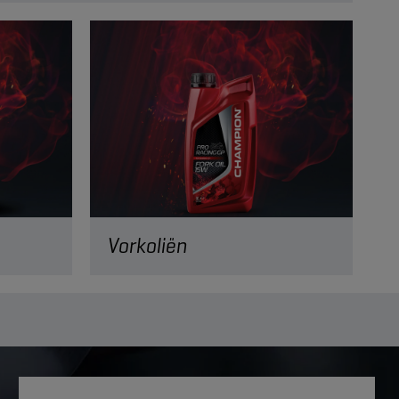
Vorkoliën
t de
Nog een vloeistof waar je motor niet
beschermt
zonder kan! Geniet van soepele ritjes
.
met onze vorkoliën!
VERDER LEZEN