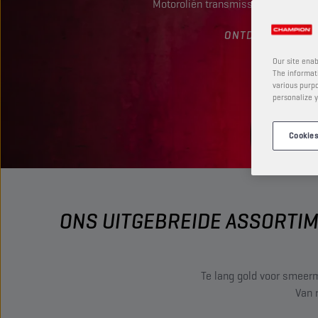
Motoroliën transmissievloeistoffe
ONTDEK
Our site enab
The informati
various purpo
personalize y
Cookies
ONS UITGEBREIDE ASSORTI
Te lang gold voor smeer
Van 