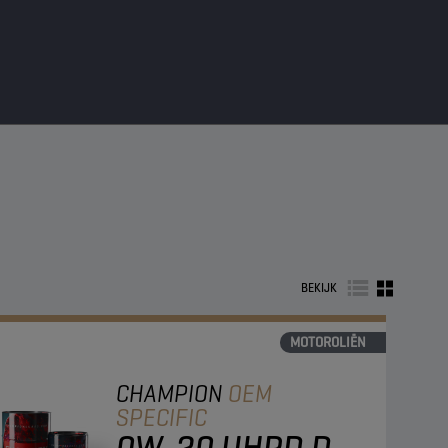
BEKIJK
MOTOROLIËN
CHAMPION
OEM
SPECIFIC
0W-20 UHPD D-