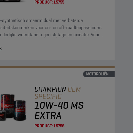
PRODUCT:
15755
-synthetisch smeermiddel met verbeterde
ositeitskenmerken voor on- en off-roadtoepassingen.
nderlijke weerstand tegen slijtage en oxidatie. Voor
ren met nabehandelingssystemen.
k
MOTOROLIËN
CHAMPION
OEM
SPECIFIC
10W-40 MS
EXTRA
PRODUCT:
15756