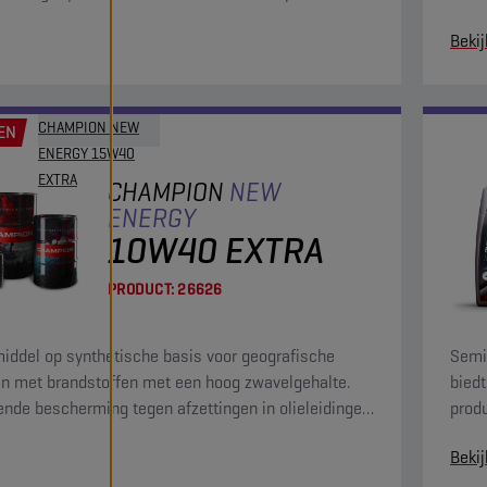
ste OEM's.
voert
Bekij
CHAMPION NEW
EN
ENERGY 15W40
EXTRA
CHAMPION
NEW
ENERGY
10W40 EXTRA
PRODUCT:
26626
ddel op synthetische basis voor geografische
Semi
n met brandstoffen met een hoog zwavelgehalte.
biedt
ende bescherming tegen afzettingen in olieleidingen
prod
o's, en biedt verbeterde bescherming tegen
slijt
Bekij
sslijtage.