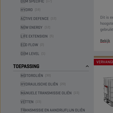
OEM SPECIFIC
(17)
HYDRO
(16)
Dit is 
ACTIVE DEFENCE
(12)
hoogste
NEW ENERGY
(12)
gebruik
nabeha
LIFE EXTENSION
(5)
Bekijk
ECO FLOW
(2)
OEM LEVEL
(1)
VERVANG
TOEPASSING
MOTOROLIËN
(30)
HYDRAULISCHE OLIËN
(20)
MANUELE TRANSMISSIE OLIËN
(15)
VETTEN
(15)
TRANSMISSIE EN AANDRIJFLIJN OLIËN