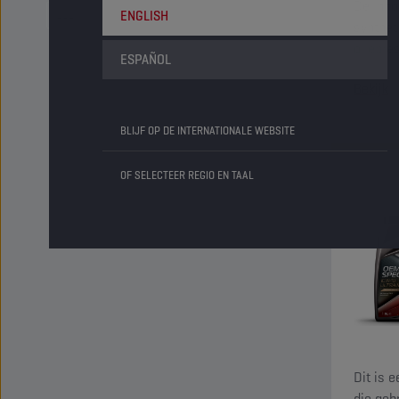
De inno
ENGLISH
synthet
oliepre
ESPAÑOL
motorb
Bekijk
BLIJF OP DE INTERNATIONALE WEBSITE
OF SELECTEER REGIO EN TAAL
Dit is 
die geb