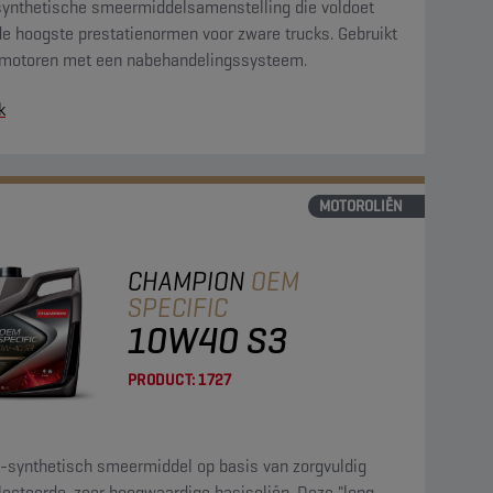
synthetische smeermiddelsamenstelling die voldoet
de hoogste prestatienormen voor zware trucks. Gebruikt
 motoren met een nabehandelingssysteem.
k
MOTOROLIËN
CHAMPION
OEM
SPECIFIC
10W40 S3
PRODUCT:
1727
-synthetisch smeermiddel op basis van zorgvuldig
lecteerde, zeer hoogwaardige basisoliën. Deze "long-