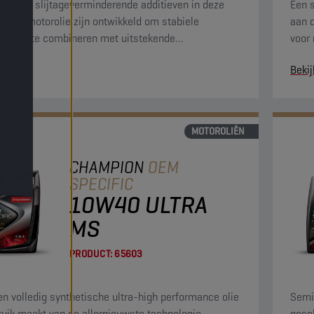
vatieve slijtageverminderende additieven in deze
Een 
ische motorolie zijn ontwikkeld om stabiele
aan 
staties te combineren met uitstekende
voor
escherming.
Bekij
MOTOROLIËN
CHAMPION
OEM
SPECIFIC
10W40 ULTRA
MS
PRODUCT:
65603
een volledig synthetische ultra-high performance olie
Semi
ruik maakt van de allernieuwste technologie.
gese