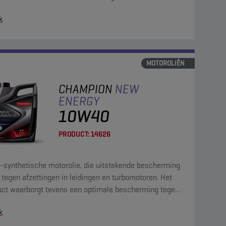
uigen met roetfilter.
k
MOTOROLIËN
CHAMPION
NEW
ENERGY
10W40
PRODUCT:
14626
-synthetische motorolie, die uitstekende bescherming
 tegen afzettingen in leidingen en turbomotoren. Het
uct waarborgt tevens een optimale bescherming tegen
age van de nokkenas.
k