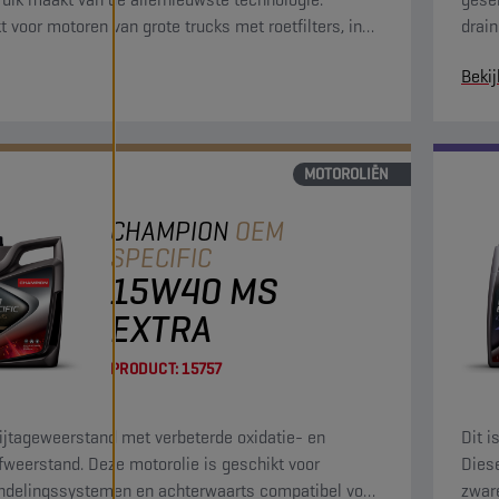
t voor motoren van grote trucks met roetfilters, in
drain
tie met diesel met een laag zwavelgehalte
bied
Bekij
al 50 ppm).
MOTOROLIËN
CHAMPION
OEM
SPECIFIC
15W40 MS
EXTRA
PRODUCT:
15757
ijtageweerstand met verbeterde oxidatie- en
Dit 
fweerstand. Deze motorolie is geschikt voor
Diese
delingssystemen en achterwaarts compatibel voor
zware