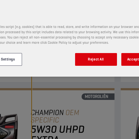
5W30 ULTRA
PRODUCT:
1215
les script (e.g. cookies) that is able to read, store, and write information on your browser and
on processed by this script includes data related to your browsing activity. We use this info
ses. You can reject all non-essential processing by choosing to accept only necessary cookie
een volledig synthetische Ultra High Performance
Deze 
our choice and learn more click Cookie Policy to adjust your preferences.
otorolie die aan de hoogste prestatie-eisen voor
hoog
rucks voldoet. Hij biedt optimale bescherming tegen
laat
 Settings
Reject All
Accept 
 en veroudering.
motor
Bekij
MOTOROLIËN
CHAMPION
OEM
SPECIFIC
5W30 UHPD