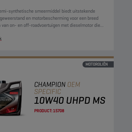
semi-synthetische smeermiddel biedt uitstekende
tageweerstand en motorbescherming voor een breed
 van on- en off-roadvoertuigen met dieselmotor die
10W40 motorolie vereisen.
k
MOTOROLIËN
CHAMPION
OEM
SPECIFIC
10W40 UHPD MS
PRODUCT:
15708