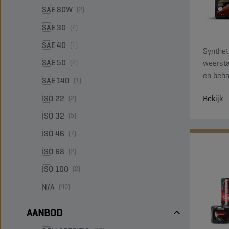
SAE 80W
(2)
SAE 30
(2)
SAE 40
(1)
Synthet
SAE 50
weersta
(2)
en beho
SAE 140
(1)
gehele 
ISO 22
Bekijk
(2)
ISO 32
(5)
ISO 46
(7)
ISO 68
(2)
ISO 100
(2)
N/A
(40)
AANBOD