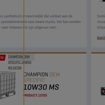
een synthetisch smeermiddel dat voldoet aan de
Semi
 prestatienormen voor zware trucks. Het kan worden
visc
t voor motoren die zijn uitgerust met
Uitzo
ndelingssystemen.
moto
Bekij
CHAMPION OEM
EN
SPECIFIC 10W30
MS EXTRA
CHAMPION
OEM
SPECIFIC
10W30 MS
PRODUCT:
15725