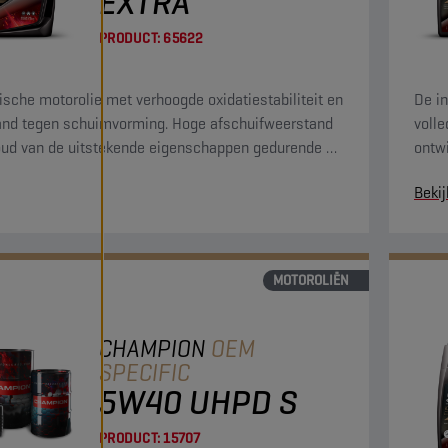
EXTRA
PRODUCT:
65622
ische motorolie met verhoogde oxidatiestabiliteit en
De in
nd tegen schuimvorming. Hoge afschuifweerstand
voll
ud van de uitstekende eigenschappen gedurende de
ontw
periode tussen twee verversingen.
een 
Bekij
in la
aan 
MOTOROLIËN
CHAMPION
OEM
SPECIFIC
5W40 UHPD S
PRODUCT:
15707