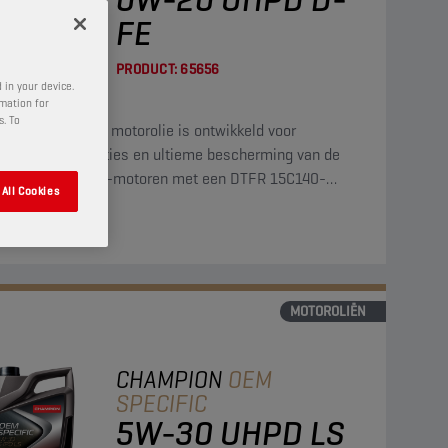
FE
PRODUCT:
65656
 in your device.
rmation for
s. To
volsynthetische motorolie is ontwikkeld voor
waardige prestaties en ultieme bescherming van de
ste Daimler Truck-motoren met een DTFR 15C140-
All Cookies
oliespecificatie.
k
MOTOROLIËN
CHAMPION
OEM
SPECIFIC
5W-30 UHPD LS