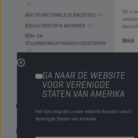
(9)
Dit is 
MULTIFUNCTIONELE OLIËN (STOU)
(8)
nauwkeu
KOELVLOEISTOF & ANTIVRIES
(6)
basisol
ontwikk
REM- EN
Bekijk
Euro VI
STUURBEKRACHTIGINGSVLOEISTOFFEN
(5)
AUTOMATISCHE
TRANSMISSIEVLOEISTOFFEN
(4)
GA NAAR DE WEBSITE
RUITENSPROEIVLOEISTOFFEN
(3)
VOOR VERENIGDE
ONDERHOUDSPRODUCTEN
(2)
STATEN VAN AMERIKA
OEM-SPECIFICATIES
Het lijkt erop dat u onze website bezoekt vanuit
Verenigde Staten van Amerika.
INDUSTRIESPECIFICATIES