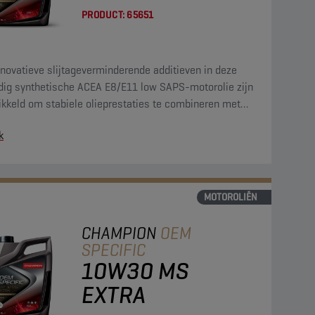
PRODUCT:
65651
novatieve slijtageverminderende additieven in deze
edig synthetische ACEA E8/E11 low SAPS-motorolie zijn
ikkeld om stabiele olieprestaties te combineren met
uitstekende bescherming van de motor, wat resulteert
k
ngere verversingsintervallen zonder concessies te doen
de bescherming van de motor.
MOTOROLIËN
CHAMPION
OEM
SPECIFIC
10W30 MS
EXTRA