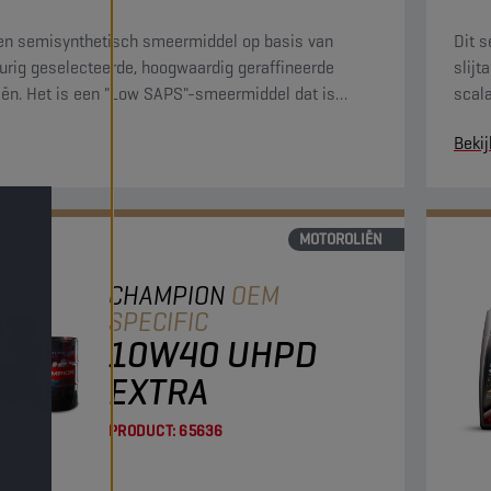
een semisynthetisch smeermiddel op basis van
Dit 
rig geselecteerde, hoogwaardig geraffineerde
slij
iën. Het is een "Low SAPS"-smeermiddel dat is
scala
eld om te voldoen aan de emissienormen Euro V,
een 
Bekij
 en U.S. EPA 07.
MOTOROLIËN
CHAMPION
OEM
SPECIFIC
10W40 UHPD
EXTRA
PRODUCT:
65636