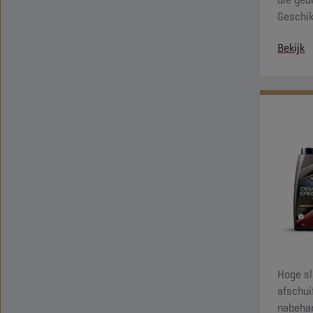
Geschik
combina
Bekijk
(maxima
Hoge sl
afschui
nabehan