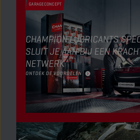
GARAGECONCEPT
CHAMPION LUBRICANTS SPEC
SLUIT JE AAN BIJ EEN KRACH
NETWERK
ONTDEK DE VOORDELEN