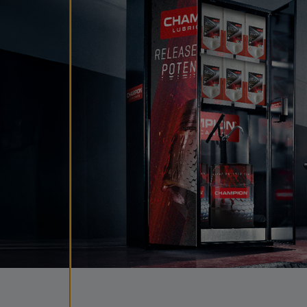
egende onderdelen te
achter de voor Spa-Francorcha
n, zorgen smeermiddelen voor
ontwikkelde, specifieke race-oli
e werking, minimaliseren ze
formule die ontwikkeld is om 
ikkeling en voorkomen ze
1000 RR onder extreme conditie
ringen, wat uiteindelijk de
beschermen, en het team naar d
succes van een team beïnvloedt.
overwinning heeft geleid.
kel komen we te weten wat er
m een smeermiddel te
n waarmee een team de finish