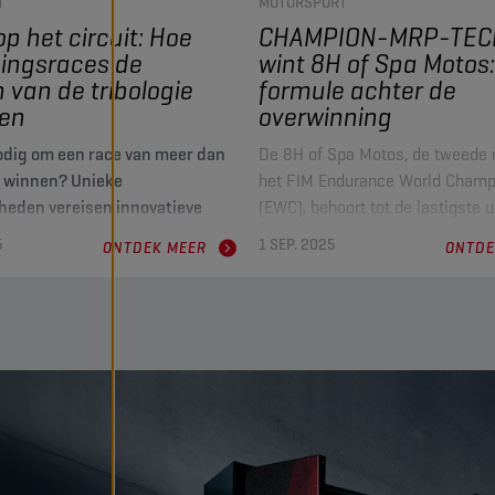
T
MOTORSPORT
op het circuit: Hoe
CHAMPION-MRP-TEC
ingsraces de
wint 8H of Spa Motos:
 van de tribologie
formule achter de
gen
overwinning
nodig om een race van meer dan
De 8H of Spa Motos, de tweede 
 winnen? Unieke
het FIM Endurance World Champ
eden vereisen innovatieve
(EWC), behoort tot de lastigste 
, wat heeft geleid tot de
in de endurance motorsport. Me
5
1 SEP. 2025
ONTDEK MEER
ONTDE
ng van een baanbrekend
afstand van 1300 kilometer en 
el door het CHAMPION-MRP-
vergt de race meer dan snelheid 
eam
is stabiliteit, vertrouwen en tec
een voortdurende druk kan verd
s van cruciaal belang bij
vereist.
n speelt een essentiële rol bij
In deze exclusieve editie openb
liseren van de motorprestaties
Champion Lubricants en het te
uur onder extreme
CHAMPION-MRP-TECMAS, aange
den. Door wrijving en slijtage
door BMW Motorrad Motorsport, 