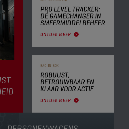
PRO LEVEL TRACKER:
DÉ GAMECHANGER IN
SMEERMIDDELBEHEER
ONTDEK MEER
BAG-IN-BOX
ROBUUST,
IST
BETROUWBAAR EN
KLAAR VOOR ACTIE
HEID
ONTDEK MEER
PERSONENWAGENS