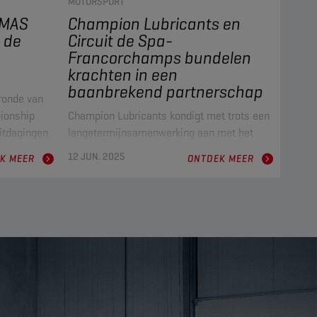
MOTORSPORT
MAS
Champion Lubricants en
 de
Circuit de Spa-
Francorchamps bundelen
krachten in een
baanbrekend partnerschap
ronde van
ionship
Champion Lubricants kondigt met trots een
uitdagingen
langetermijnsamenwerking aan met het
t een
iconische Circuit de Spa-Francorchamps.
12 JUN. 2025
K MEER
ONTDEK MEER
60% volgas
Deze strategische alliantie markeert een
alleen; er
nieuw tijdperk van prestaties, innovatie en
hnologie die
gedeeld erfgoed binnen de motorsport.
ragen
aren
am van
stuurd
het verhaal