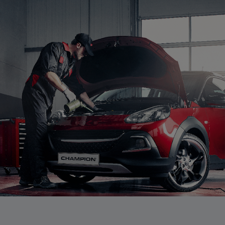
mps
e. Een
de BMW M
s te
e