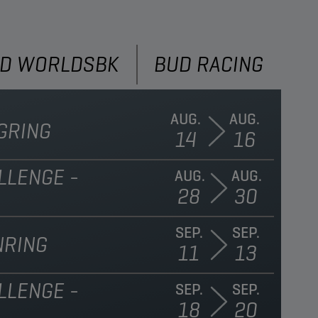
D WORLDSBK
BUD RACING
AUG.
AUG.
GRING
14
16
LLENGE -
AUG.
AUG.
28
30
SEP.
SEP.
NRING
11
13
LLENGE -
SEP.
SEP.
18
20