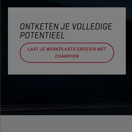
tussen bew
hebben een wielbasis van 2,763 m en
vermindere
zijn 2,049 m breed. Onder de motorkap huist een 4.0 V8,
een soepel
aangeblazen door een dubbele turbo.
warmteontw
ONTKETEN JE VOLLEDIGE
ernstige sto
POTENTIEEL
kansen op 
In dit arti
LAAT JE WERKPLAATS GROEIEN MET
nodig is o
CHAMPION
ontwikkele
haalt.