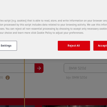
les script (e.g. cookies) that is able to read, store, and write information on your browser and
on processed by this script includes data related to your browsing activity. We use this info
ses. You can reject all non-essential processing by choosing to accept only necessary cookie
 HET JUISTE SMEERMIDDEL VOOR U
our choice and learn more click Cookie Policy to adjust your preferences.
 Settings
Reject All
Accept 
OP VOERTUIGTYPE
VOLLED
86
bijv: BMW 520d