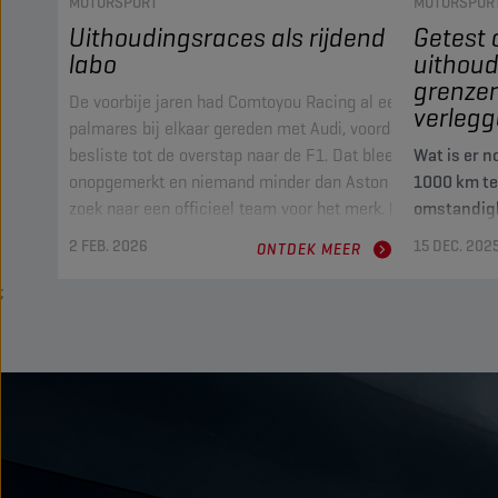
MOTORSPORT
MOTORSPOR
Uithoudingsraces als rijdend
Getest 
labo
uithoud
grenzen
De voorbije jaren had Comtoyou Racing al een respectabel
verleg
palmares bij elkaar gereden met Audi, voordat het merk
besliste tot de overstap naar de F1. Dat bleef niet
Wat is er 
onopgemerkt en niemand minder dan Aston Martin was op
1000 km te
zoek naar een officieel team voor het merk. Dat leidde tot
omstandigh
het beschrijven van een nieuwe blanco pagina in de
oplossingen
2 FEB. 2026
15 DEC. 202
ONTDEK MEER
analen van het Belgische raceteam, met vanaf 2024
ontwikkeli
naast nieuwe racewagens ook een nieuw technisch
smeermidd
;
partnership met Champion.
TECMAS-t
Comtoyou Racing geniet de erkenning als ‘Race Partner’.
Tribologie i
Dat betekent dat het kan rekenen op de volle
duurraces e
100% ondersteuning door Aston Martin Racing, wat zich
het maxima
reflecteert in het ‘AMR’-
en levensd
logo. Als ‘strijdwapens’ worden vier Aston Martin’s ingezet,
omstandighe
model Vantage GT3. De wagens meten 4,52 m lang,