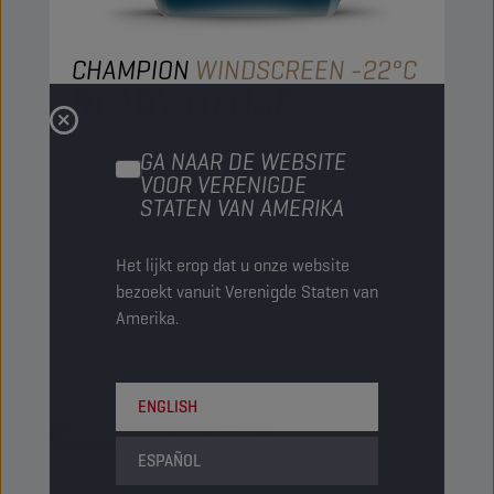
CHAMPION
WINDSCREEN -22°C
READY TO USE
PRODUCT:
50210
GA NAAR DE WEBSITE
VOOR VERENIGDE
Een verdunde, krachtige, gebruiksklare
STATEN VAN AMERIKA
ruitensproeiervloeistof die gedurende het hele
jaar door kan worden gebruikt met een
Het lijkt erop dat u onze website
vorstbescherming tot -22 °C. De speciale
bezoekt vanuit Verenigde Staten van
samenstelling beschermt tegen opnieuw
Amerika.
bevriezen en verwijdert straatvuil snel. Het heeft
een uitstekende reinigende werking en een
Bekijk
aangename citrusgeur.
ENGLISH
RUITENSPROEIVLOEISTOFFEN
ESPAÑOL