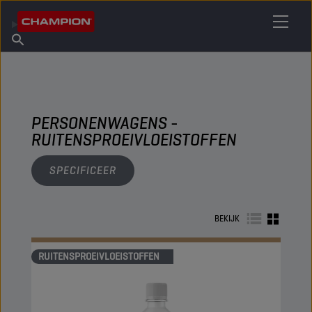
VIND UW SMEERMIDDEL
Vind een verkooppunt
Over Champion
Producten
Nederlands
Nieuws
PERSONENWAGENS -
RUITENSPROEIVLOEISTOFFEN
SPECIFICEER
BEKIJK
RUITENSPROEIVLOEISTOFFEN