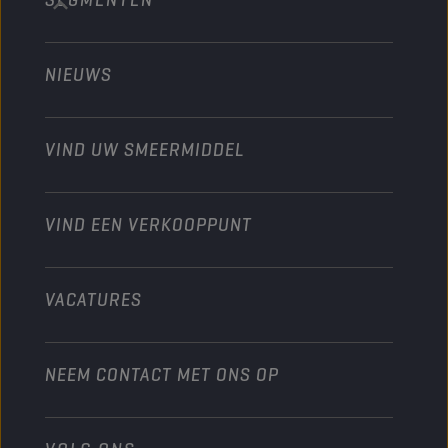
Bouw en mijnbouw
Technology
Landbouw
NIEUWS
Personenwagens
Ontdek onze motorsportpartners
Tuinbouw
Motorfiets
Laat je werkplaats groeien met Champion
Moto’s & ATV
VIND UW SMEERMIDDEL
Heavy-Duty
Distributeur worden
Industrie
VIND EEN VERKOOPPUNT
Scheepvaart
Andere
VACATURES
NEEM CONTACT MET ONS OP