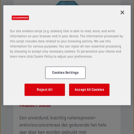
Our site enables script (e.g. cookies) that is able to read, store, and write
information on your browser and in your device. The information processed by
this script includes data related to your browsing activity. We use this
information for various purposes. You can reject all non-essential processing
by choosing to accept only necessary cookies. To personalize your choice and
learn more click Cookie Policy to adjust your preferences.
Cookies Settings
CHAMPION
WINDSCREEN
Reject All
Accept All Cookies
CONCENTRATE
PRODUCT:
50200
Een onverdund, krachtig ruitensproeier-
antivriesconcentraat dat gedurende het hele
jaar door kan worden gebruikt met