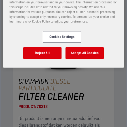
information on your browser and in your device. The information processed by
this script includes data related to your browsing activity. We use this
information for various purposes. You can reject all non-essential processing
by choosing to accept only necessary cookies. To personalize your choice and
learn more click Cookie Policy to adjust your preferences.
Cookies Settings
Reject All
Accept All Cookies
CHAMPION
DIESEL
PARTICULATE
FILTER CLEANER
PRODUCT:
70312
Dit product is een organometaaladditief voor
dieselbrandstof dat kan worden gebruikt als