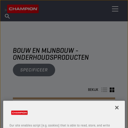
VIND UW SMEERMIDDEL
Vind een verkooppunt
Over Champion
Producten
Nederlands
Nieuws
BOUW EN MIJNBOUW -
ONDERHOUDSPRODUCTEN
SPECIFICEER
BEKIJK
ONDERHOUDSPRODUCTEN
Our site enables script (e.g. cookies) that is able to read, store, and write