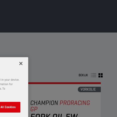
BEKIJK
 in your device.
rmation for
s. To
VORKOLIE
CHAMPION
PRORACING
GP
All Cookies
FORK OIL 5W