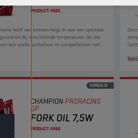
PRODUCT:
4665
rkolie heeft een extreem hoge VI voor een optimale
Deze
scontrole bij verschillende temperaturen. De olie
dempi
ert een snelle luchtafvoer en compatibiliteit met
lucht
eren met corrosie- en slijtagewerende
voor
Bekij
chappen.
VORKOLIE
CHAMPION
PRORACING
GP
FORK OIL 7,5W
PRODUCT:
4666