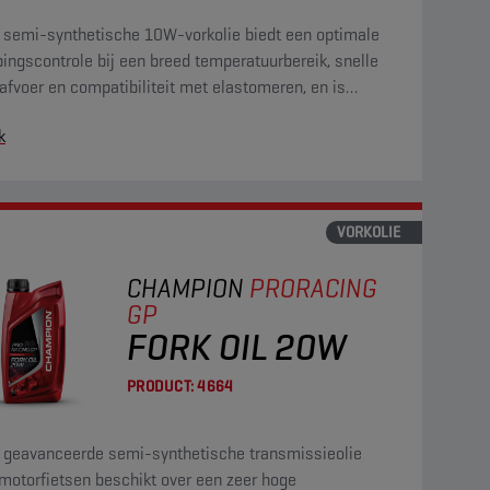
 semi-synthetische 10W-vorkolie biedt een optimale
ngscontrole bij een breed temperatuurbereik, snelle
afvoer en compatibiliteit met elastomeren, en is
zien van corrosie- en slijtagewerende eigenschappen.
k
VORKOLIE
CHAMPION
PRORACING
GP
FORK OIL 20W
PRODUCT:
4664
 geavanceerde semi-synthetische transmissieolie
motorfietsen beschikt over een zeer hoge