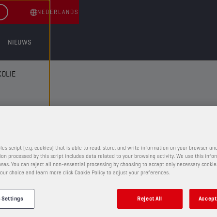
NEDERLANDS
NIEUWS
OLIE
les script (e.g. cookies) that is able to read, store, and write information on your browser and
on processed by this script includes data related to your browsing activity. We use this info
ses. You can reject all non-essential processing by choosing to accept only necessary cookie
VORKOLIE
our choice and learn more click Cookie Policy to adjust your preferences.
CHAMPION
PRORACING
GP
 Settings
Reject All
Accept 
FORK OIL 2,5W