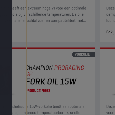
rkolie heeft een extreem hoge VI voor een optimale
Deze
scontrole bij verschillende temperaturen. De olie
dempi
ert een snelle luchtafvoer en compatibiliteit met
lucht
eren met corrosie- en slijtagewerende
voor
Bekij
chappen.
VORKOLIE
CHAMPION
PRORACING
GP
FORK OIL 15W
PRODUCT:
4663
mi-synthetische 15W-vorkolie biedt een optimale
Deze
egeling bij een breed temperatuurbereik, snelle
voor 