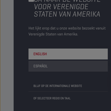
VOOR VERENIGDE
Deze vo
STATEN VAN AMERIKA
demping
combine
elastom
Het lijkt erop dat u onze website bezoekt vanuit
Bekijk
eigens
Verenigde Staten van Amerika.
ENGLISH
ESPAÑOL
BLIJF OP DE INTERNATIONALE WEBSITE
OF SELECTEER REGIO EN TAAL
Deze se
demperr