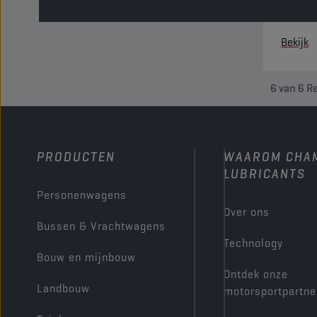
luchtaf
voorzie
Bekijk
6
van
6
Re
PRODUCTEN
WAAROM CHA
LUBRICANTS
Personenwagens
Over ons
Bussen & Vrachtwagens
Technology
Bouw en mijnbouw
Ontdek onze
Landbouw
motorsportpartne