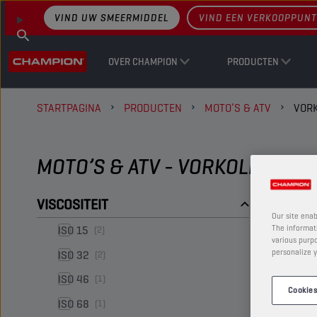
VIND UW SMEERMIDDEL
VIND EEN VERKOOPPUNT
OVER CHAMPION
PRODUCTEN
STARTPAGINA
PRODUCTEN
MOTO’S & ATV
VORK
MOTO’S & ATV - VORKOLIE
VISCOSITEIT
Our site enab
ISO 15
The informati
(2)
various purpo
personalize y
ISO 32
(2)
ISO 46
(1)
Cookies
ISO 68
(1)