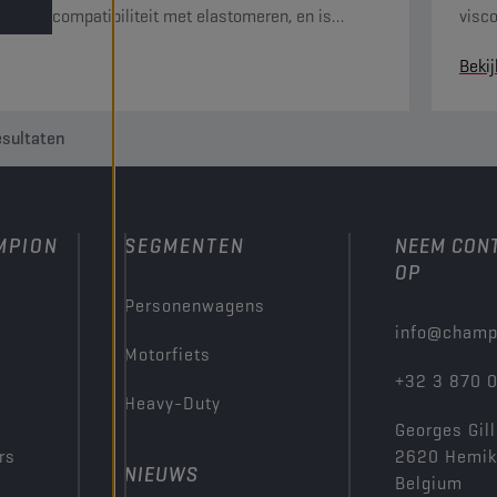
voer en compatibiliteit met elastomeren, en is
visco
n van anticorrosie- en antislijtage-eigenschappen.
lage
Bekij
alle 
sultaten
MPION
SEGMENTEN
NEEM CON
OP
Personenwagens
info@champ
Motorfiets
+32 3 870 
Heavy-Duty
Georges Gill
rs
2620 Hemi
NIEUWS
Belgium