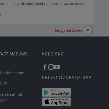
siteitsindex. De uitstekende viscositeit van de olie bij
 temperaturen garandeert een snelle bescherming van
k
tandwielen.
Terug naar boven
TACT MET ONS
VOLG ONS
ionlubes.com
PRODUCTZOEKER-APP
00 20
iotstraat, 52
ksem