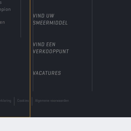
s
mpion
VIND UW
den
SMEERMIDDEL
VIND EEN
VERKOOPPUNT
VACATURES
rklaring
Cookies
Algemene voorwaarden