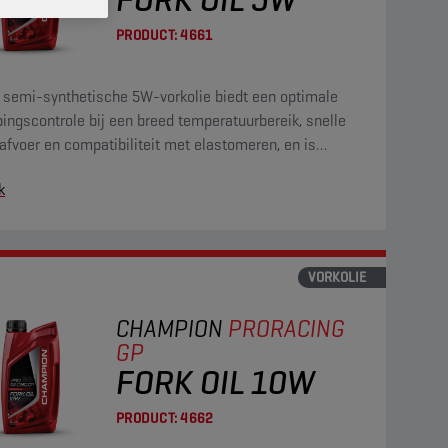
PRODUCT:
4661
 semi-synthetische 5W-vorkolie biedt een optimale
ngscontrole bij een breed temperatuurbereik, snelle
afvoer en compatibiliteit met elastomeren, en is
zien van corrosie- en slijtagewerende eigenschappen.
k
VORKOLIE
CHAMPION
PRORACING
GP
FORK OIL 10W
PRODUCT:
4662