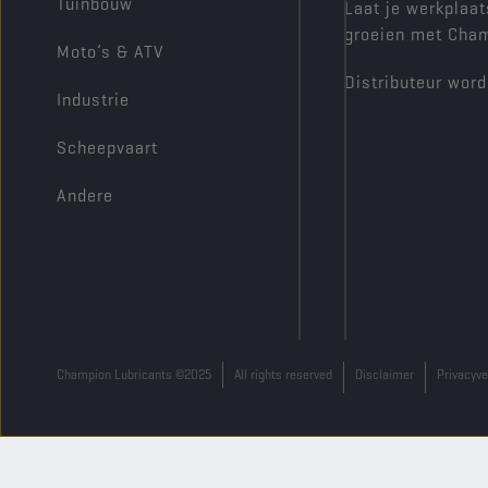
Tuinbouw
Laat je werkplaat
groeien met Cha
Moto’s & ATV
Distributeur wor
Industrie
Scheepvaart
Andere
Champion Lubricants ©2025
All rights reserved
Disclaimer
Privacyve