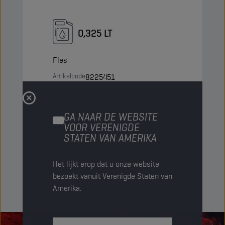
0,325 LT
Fles
Artikelcode
8225451
5413048225451
Artikelen/Verpakking
12
GA NAAR DE WEBSITE
VOOR VERENIGDE
Verpakkingen/Pallet
-
STATEN VAN AMERIKA
Status
NORMAAL
Het lijkt erop dat u onze website
bezoekt vanuit Verenigde Staten van
Amerika.