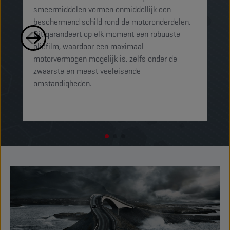
smeermiddelen vormen onmiddellijk een
sm
beschermend schild rond de motoronderdelen.
ko
Dit garandeert op elk moment een robuuste
mi
oliefilm, waardoor een maximaal
sc
motorvermogen mogelijk is, zelfs onder de
al
zwaarste en meest veeleisende
omstandigheden.