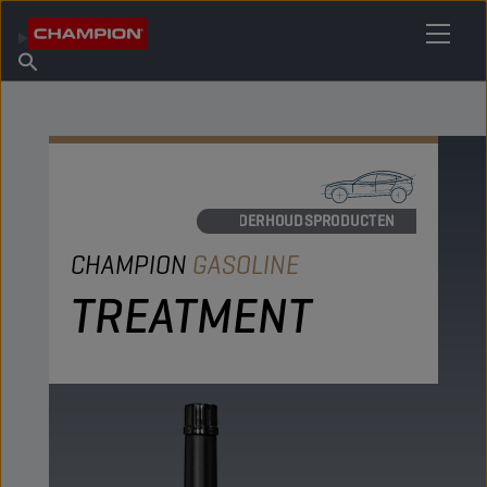
VIND UW SMEERMIDDEL
Vind een verkooppunt
Over Champion
Producten
Nederlands
Nieuws
ONDERHOUDSPRODUCTEN
CHAMPION
GASOLINE
TREATMENT