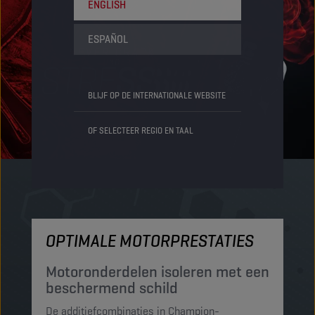
ENGLISH
ESPAÑOL
BLIJF OP DE INTERNATIONALE WEBSITE
OF SELECTEER REGIO EN TAAL
OPTIMALE MOTORPRESTATIES
M
Motoronderdelen isoleren met een
M
beschermend schild
t
De additiefcombinaties in Champion-
De