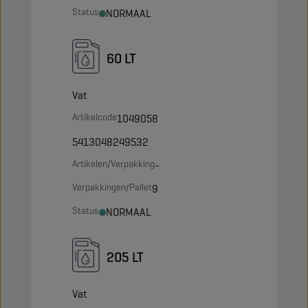
Status
NORMAAL
60 LT
Vat
Artikelcode
1049058
5413048249532
Artikelen/Verpakking
-
Verpakkingen/Pallet
9
Status
NORMAAL
205 LT
Vat