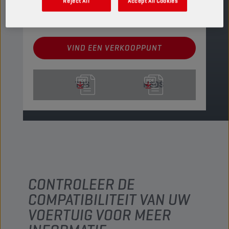
Reject All
Accept All Cookies
PRODUCT: 65646
Leverbare volumes en verpakkingen weergeven
VIND EEN VERKOOPPUNT
TDS
MSDS
CONTROLEER DE
COMPATIBILITEIT VAN UW
VOERTUIG VOOR MEER