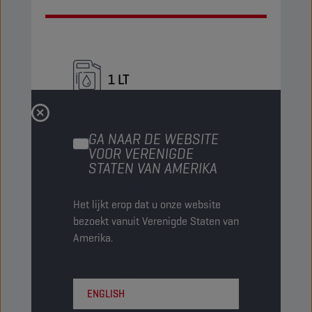
1 LT
Fles
GA NAAR DE WEBSITE
Artikelcode
1049055
VOOR VERENIGDE
5413048248436
STATEN VAN AMERIKA
Artikelen/Verpakking
12
Het lijkt erop dat u onze website
Verpakkingen/Pallet
-
bezoekt vanuit Verenigde Staten van
Status
NORMAAL
Amerika.
5 LT
ENGLISH