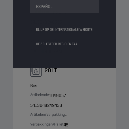
Fles
ESPAÑOL
Artikelcode
1049056
5413048248535
BLIJF OP DE INTERNATIONALE WEBSITE
Artikelen/Verpakking
4
Verpakkingen/Pallet
-
OF SELECTEER REGIO EN TAAL
Status
NORMAAL
20 LT
Bus
Artikelcode
1049057
5413048249433
Artikelen/Verpakking
-
Verpakkingen/Pallet
45