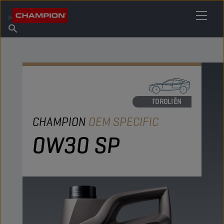
VIND UW SMEERMIDDEL
Vind een verkooppunt
Over Champion
Producten
Nederlands
Nieuws
MOTOROLIËN
CHAMPION
OEM SPECIFIC
0W30 SP