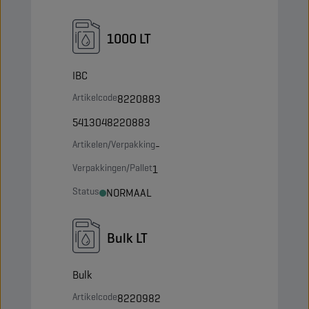
1000 LT
IBC
Artikelcode
8220883
5413048220883
Artikelen/Verpakking
-
Verpakkingen/Pallet
1
Status
NORMAAL
Bulk LT
Bulk
Artikelcode
8220982