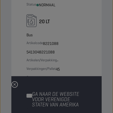
Status
NORMAAL
20 LT
Bus
Artikelcode
8221088
5413048221088
Artikelen/Verpakking
-
Verpakkingen/Pallet
45
Status
NORMAAL
GA NAAR DE WEBSITE
60 LT
VOOR VERENIGDE
STATEN VAN AMERIKA
Vat