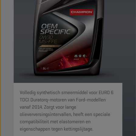
Volledig synthetisch smeermiddel voor EURO 6
TDCI Duratorq-motoren van Ford-modellen
vanaf 2014. Zorgt voor lange
olieverversingsintervallen, heeft een speciale
compatibiliteit met elastomeren en
eigenschappen tegen kettingslijtage.