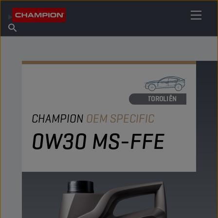
VIND UW SMEERMIDDEL
Vind een verkooppunt
Over Champion
Producten
Nederlands
Nieuws
MOTOROLIËN
CHAMPION
OEM SPECIFIC
0W30 MS-FFE