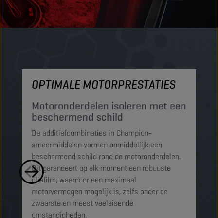
OPTIMALE MOTORPRESTATIES
M
Motoronderdelen isoleren met een
M
beschermend schild
t
De additiefcombinaties in Champion-
De
smeermiddelen vormen onmiddellijk een
sm
beschermend schild rond de motoronderdelen.
ko
Dit garandeert op elk moment een robuuste
mi
oliefilm, waardoor een maximaal
sc
motorvermogen mogelijk is, zelfs onder de
al
zwaarste en meest veeleisende
omstandigheden.