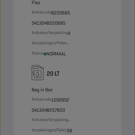
Fles
Artikelcode
8220685
5413048220685
Artikelen/Verpakking
4
Verpakkingen/Pallet
-
Status
NORMAAL
20 LT
Bag in Box
Artikelcode
1050952
5413048257803
Artikelen/Verpakking
-
Verpakkingen/Pallet
39