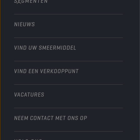
SEGMENTEN
Over ons
Bouw en mijnbouw
Technology
Landbouw
NIEUWS
Personenwagens
Ontdek onze motorsportpartners
Tuinbouw
Motorfiets
Laat je werkplaats groeien met Champion
Moto’s & ATV
VIND UW SMEERMIDDEL
Heavy-Duty
Distributeur worden
Industrie
VIND EEN VERKOOPPUNT
Scheepvaart
Andere
VACATURES
NEEM CONTACT MET ONS OP