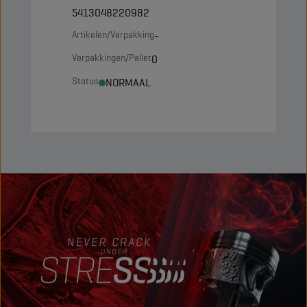
5413048220982
Artikelen/Verpakking
-
Verpakkingen/Pallet
0
Status
NORMAAL