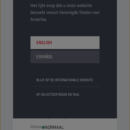
Artikelcode
8221187
Het lijkt erop dat u onze website
bezoekt vanuit Verenigde Staten van
5413048221187
Amerika.
Artikelen/Verpakking
-
Verpakkingen/Pallet
9
ENGLISH
Status
NORMAAL
ESPAÑOL
205 LT
Vat
BLIJF OP DE INTERNATIONALE WEBSITE
Artikelcode
8221286
OF SELECTEER REGIO EN TAAL
5413048221286
Artikelen/Verpakking
-
Verpakkingen/Pallet
4
Status
NORMAAL