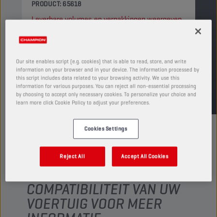
PRODUCT: 65618
Leverbare volumes en verpakkingen weergeven
VIND EEN VERKOOPPUNT
Our site enables script (e.g. cookies) that is able to read, store, and write
information on your browser and in your device. The information processed by
this script includes data related to your browsing activity. We use this
TDS
MSDS
information for various purposes. You can reject all non-essential processing
by choosing to accept only necessary cookies. To personalize your choice and
learn more click Cookie Policy to adjust your preferences.
Cookies Settings
Reject All
Accept All Cookies
CONTROLEER DE
COMPATIBILITEIT VAN UW
VOERTUIG VOOR MEER