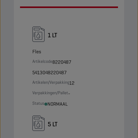
1 LT
Fles
Artikelcode
8220487
5413048220487
Artikelen/Verpakking
12
Verpakkingen/Pallet
-
Status
NORMAAL
5 LT