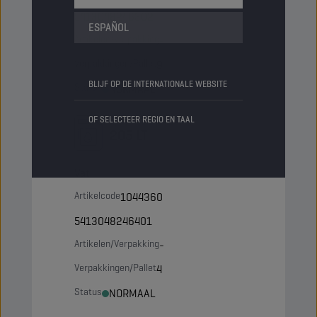
5413048246302
ESPAÑOL
Artikelen/Verpakking
-
Verpakkingen/Pallet
9
BLIJF OP DE INTERNATIONALE WEBSITE
Status
NORMAAL
OF SELECTEER REGIO EN TAAL
205 LT
Vat
Artikelcode
1044360
5413048246401
Artikelen/Verpakking
-
Verpakkingen/Pallet
4
Status
NORMAAL