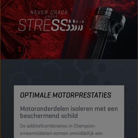
OPTIMALE MOTORPRESTATIES
M
Motoronderdelen isoleren met een
M
beschermend schild
t
De additiefcombinaties in Champion-
De
smeermiddelen vormen onmiddellijk een
sm