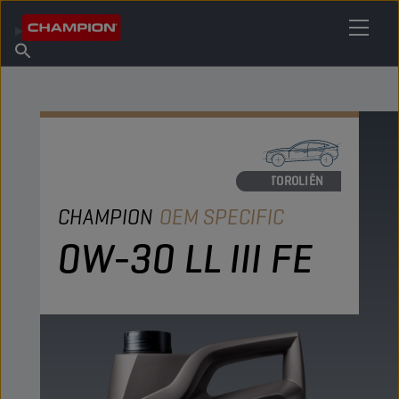
VIND UW SMEERMIDDEL
Vind een verkooppunt
Over Champion
Producten
Nederlands
Nieuws
MOTOROLIËN
CHAMPION
OEM SPECIFIC
0W-30 LL III FE