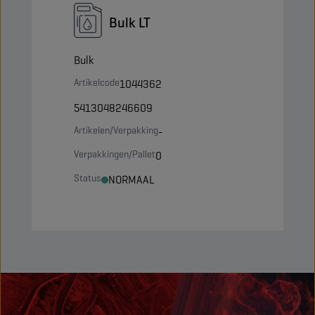
Bulk LT
Bulk
Artikelcode
1044362
5413048246609
Artikelen/Verpakking
-
Verpakkingen/Pallet
0
Status
NORMAAL