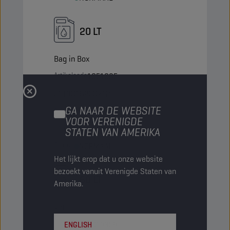
20 LT
Bag in Box
Artikelcode
1051085
5413048250712
GA NAAR DE WEBSITE
Artikelen/Verpakking
-
VOOR VERENIGDE
Verpakkingen/Pallet
39
STATEN VAN AMERIKA
Status
NORMAAL
Het lijkt erop dat u onze website
bezoekt vanuit Verenigde Staten van
60 LT
Amerika.
Vat
Artikelcode
1044359
ENGLISH