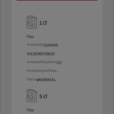
1 LT
Fles
Artikelcode
1044345
5413048245602
Artikelen/Verpakking
12
Verpakkingen/Pallet
-
Status
NORMAAL
5 LT
Fles