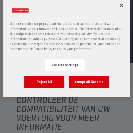
Leverbare volumes en verpakkingen weergeven
VIND EEN VERKOOPPUNT
Our site enables script (e.g. cookies) that is able to read, store, and write
information on your browser and in your device. The information processed by
this script includes data related to your browsing activity. We use this
information for various purposes. You can reject all non-essential processing
TDS
MSDS
by choosing to accept only necessary cookies. To personalize your choice and
learn more click Cookie Policy to adjust your preferences.
Cookies Settings
Reject All
Accept All Cookies
CONTROLEER DE
COMPATIBILITEIT VAN UW
VOERTUIG VOOR MEER
INFORMATIE