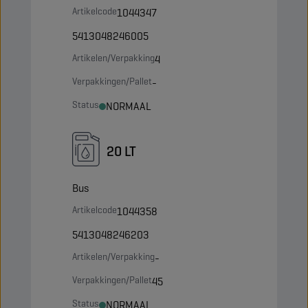
Artikelcode
1044347
5413048246005
Artikelen/Verpakking
4
Verpakkingen/Pallet
-
Status
NORMAAL
20 LT
Bus
Artikelcode
1044358
5413048246203
Artikelen/Verpakking
-
Verpakkingen/Pallet
45
Status
NORMAAL