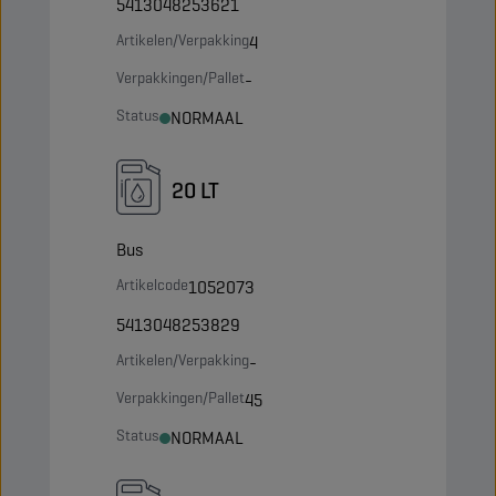
5413048253621
Artikelen/Verpakking
4
Verpakkingen/Pallet
-
Status
NORMAAL
20 LT
Bus
Artikelcode
1052073
5413048253829
Artikelen/Verpakking
-
Verpakkingen/Pallet
45
Status
NORMAAL