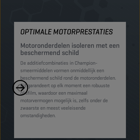
OPTIMALE MOTORPRESTATIES
M
Motoronderdelen isoleren met een
M
beschermend schild
t
De additiefcombinaties in Champion-
De
smeermiddelen vormen onmiddellijk een
sm
beschermend schild rond de motoronderdelen.
ko
Dit garandeert op elk moment een robuuste
mi
oliefilm, waardoor een maximaal
sc
motorvermogen mogelijk is, zelfs onder de
al
zwaarste en meest veeleisende
omstandigheden.