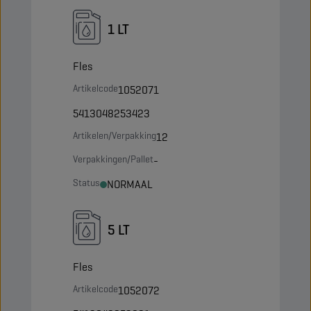
1 LT
Fles
Artikelcode
1052071
5413048253423
Artikelen/Verpakking
12
Verpakkingen/Pallet
-
Status
NORMAAL
5 LT
Fles
Artikelcode
1052072