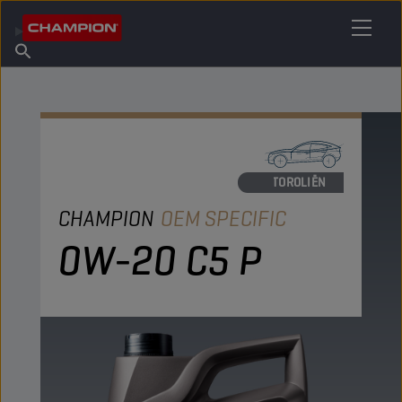
VIND UW SMEERMIDDEL
Vind een verkooppunt
Over Champion
Producten
Nederlands
Nieuws
MOTOROLIËN
CHAMPION
OEM SPECIFIC
0W-20 C5 P