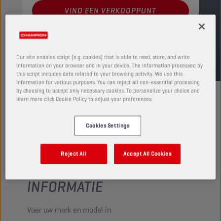
VIND EEN VERKOOPPUNT
TDS
MSDS
Our site enables script (e.g. cookies) that is able to read, store, and write
information on your browser and in your device. The information processed by
this script includes data related to your browsing activity. We use this
information for various purposes. You can reject all non-essential processing
by choosing to accept only necessary cookies. To personalize your choice and
learn more click Cookie Policy to adjust your preferences.
Cookies Settings
CONTROLEER DE
COMPATIBILITEIT VAN UW
Reject All
Accept All Cookies
VOERTUIG VOOR MEER
INFORMATIE
Voer uw merk en model in