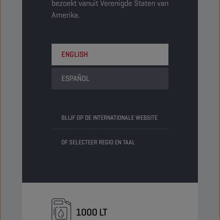
bezoekt vanuit Verenigde Staten van
Artikelen/Verpakking
-
Amerika.
Verpakkingen/Pallet
9
Status
NORMAAL
ENGLISH
205 LT
ESPAÑOL
Vat
Artikelcode
1052075
BLIJF OP DE INTERNATIONALE WEBSITE
5413048254024
OF SELECTEER REGIO EN TAAL
Artikelen/Verpakking
-
Verpakkingen/Pallet
4
Status
NORMAAL
1000 LT