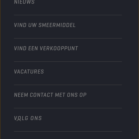
NIEUWS
Personenwagens
Ontdek onze motorsportpartners
Tuinbouw
Motorfiets
Laat je werkplaats groeien met Champion
Moto’s & ATV
VIND UW SMEERMIDDEL
Heavy-Duty
Distributeur worden
Industrie
VIND EEN VERKOOPPUNT
Scheepvaart
Andere
VACATURES
NEEM CONTACT MET ONS OP
VOLG ONS
info@championlubes.com
+32 3 870 00 20