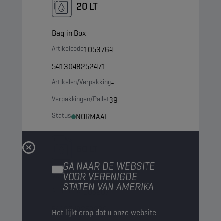
20 LT
Bag in Box
Artikelcode
1053764
5413048252471
Artikelen/Verpakking
-
Verpakkingen/Pallet
39
Status
NORMAAL
60 LT
GA NAAR DE WEBSITE
VOOR VERENIGDE
Vat
STATEN VAN AMERIKA
Artikelcode
1052074
5413048253928
Het lijkt erop dat u onze website