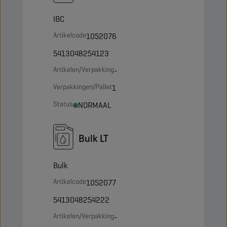
IBC
Artikelcode
1052076
5413048254123
Artikelen/Verpakking
-
Verpakkingen/Pallet
1
Status
NORMAAL
Bulk LT
Bulk
Artikelcode
1052077
5413048254222
Artikelen/Verpakking
-