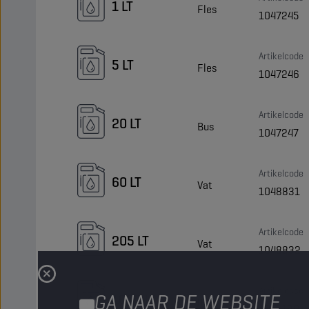
1 LT
Fles
1047245
Artikelcode
5 LT
Fles
1047246
Artikelcode
20 LT
Bus
1047247
Artikelcode
60 LT
Vat
1048831
Artikelcode
205 LT
Vat
1048832
Artikelcode
GA NAAR DE WEBSITE
1000 LT
IBC
1051190