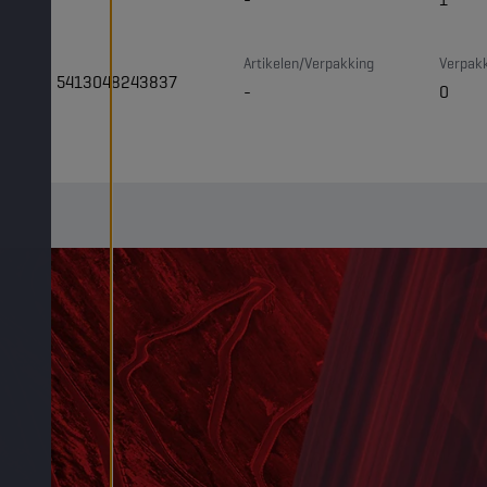
Artikelen/Verpakking
Verpakk
5413048243837
-
0