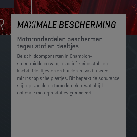
MAXIMALE BESCHERMING
Motoronderdelen beschermen
tegen stof en deeltjes​
De schildcomponenten in Champion-
smeermiddelen vangen actief kleine stof- en
koolstofdeeltjes op en houden ze vast tussen
microscopische plaatjes. Dit beperkt de schurende
slijtage van de motoronderdelen, wat altijd
optimale motorprestaties garandeert.