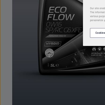
Our site enab
The informati
various purpo
personalize y
Cookies