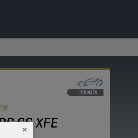
MOTOROLIËN
LOW
RC G6 XFE