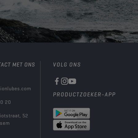
TACT MET ONS
VOLG ONS
ionlubes.com
PRODUCTZOEKER-APP
00 20
iotstraat, 52
ksem