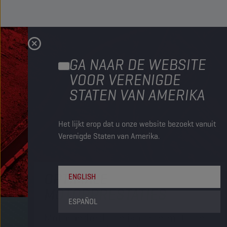
GA NAAR DE WEBSITE
VOOR VERENIGDE
STATEN VAN AMERIKA
Het lijkt erop dat u onze website bezoekt vanuit
Verenigde Staten van Amerika.
OPTIMALE
ENGLISH
MOTORPRESTATIES
ESPAÑOL
Motoronderdelen isoleren met een