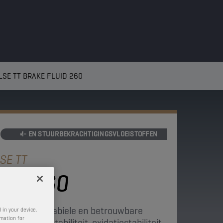
SE TT BRAKE FLUID 260
REM- EN STUURBEKRACHTIGINGSVLOEISTOFFEN
SE TT
UID 260
ndeert een stabiele en betrouwbare
 in your device.
rmation for
chemische stabiliteit, oxidatiestabiliteit