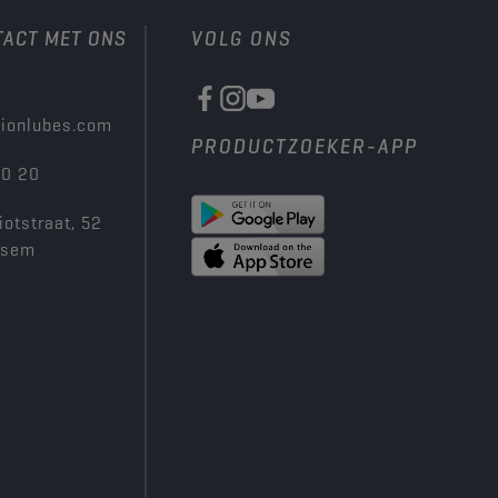
TACT MET ONS
VOLG ONS
ionlubes.com
PRODUCTZOEKER-APP
00 20
iotstraat, 52
ksem