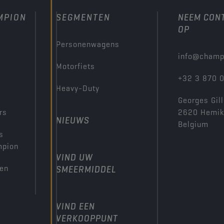
MPION
SEGMENTEN
NEEM CON
OP
Personenwagens
info@champ
Motorfiets
+32 3 870 
Heavy-Duty
Georges Gill
rs
2620 Hemi
NIEUWS
Belgium
s
mpion
VIND UW
den
SMEERMIDDEL
VIND EEN
VERKOOPPUNT