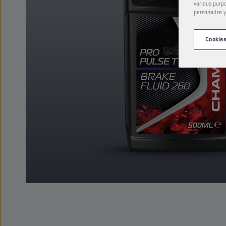
various purpo
personalize y
Cookies