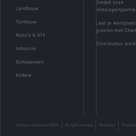
Ontdek onze
Landbouw
motorsportpartne
Tuinbouw
Laat je werkplaat
groeien met Cha
Moto’s & ATV
Distributeur wor
Industrie
Scheepvaart
Andere
Champion Lubricants ©2025
All rights reserved
Disclaimer
Privacyve