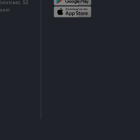
iotstraat, 52
ksem