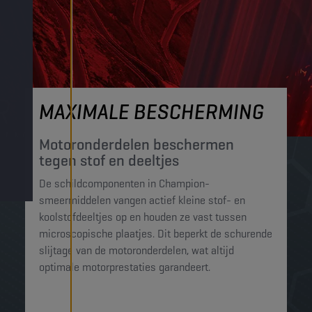
MAXIMALE BESCHERMING
Motoronderdelen beschermen
tegen stof en deeltjes​
De schildcomponenten in Champion-
smeermiddelen vangen actief kleine stof- en
koolstofdeeltjes op en houden ze vast tussen
microscopische plaatjes. Dit beperkt de schurende
slijtage van de motoronderdelen, wat altijd
optimale motorprestaties garandeert.