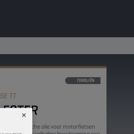
MOTOROLIËN
SE TT
 ESTER
i-synthetische olie voor motorfietsen
aties en biedt volledige bescherming aan
 in your device.