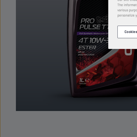
The informati
various purpo
personalize y
Cookies