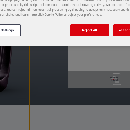
on processed by this script includes data related to your browsing activity. We use this info
alle onderdelen van de 
ses. You can reject all non-essential processing by choosing to accept only necessary cookie
our choice and learn more click Cookie Policy to adjust your preferences.
PRODUCT: 29161
Leverbare volumes en verpa
 Settings
Reject All
Accept 
TDS