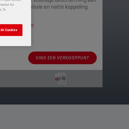
rmation for
motor, transmissie en natte koppeling.
s. To
kkingen weergeven
All Cookies
VIND EEN VERKOOPPUNT
MSDS