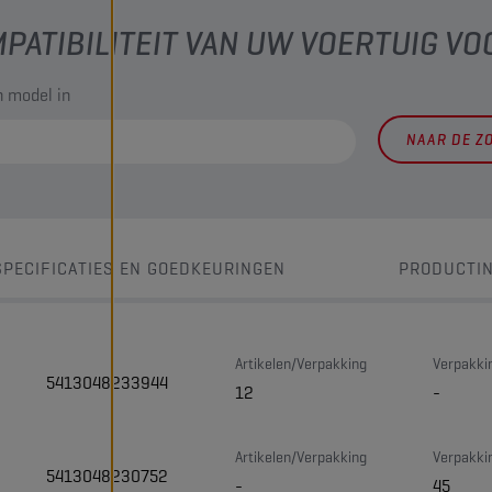
PATIBILITEIT VAN UW VOERTUIG VO
 model in
NAAR DE Z
SPECIFICATIES EN GOEDKEURINGEN
PRODUCTI
Artikelen/Verpakking
Verpakki
5413048233944
12
-
Artikelen/Verpakking
Verpakki
5413048230752
-
45