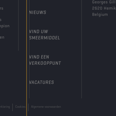
Georges Gill
rs
2620 Hemi
NIEUWS
Belgium
s
mpion
VIND UW
den
SMEERMIDDEL
VIND EEN
VERKOOPPUNT
VACATURES
rklaring
Cookies
Algemene voorwaarden