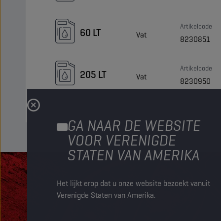
Artikelcode
60 LT
Vat
8230851
Artikelcode
205 LT
Vat
8230950
GA NAAR DE WEBSITE
VOOR VERENIGDE
STATEN VAN AMERIKA
Het lijkt erop dat u onze website bezoekt vanuit
Verenigde Staten van Amerika.