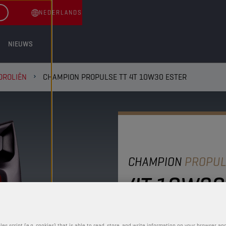
NEDERLANDS
NIEUWS
OROLIËN
CHAMPION PROPULSE TT 4T 10W30 ESTER
CHAMPION
PROPUL
4T 10W30
Deze baanbrekende, sem
verhoogt de motorprest
les script (e.g. cookies) that is able to read, store, and write information on your browser and