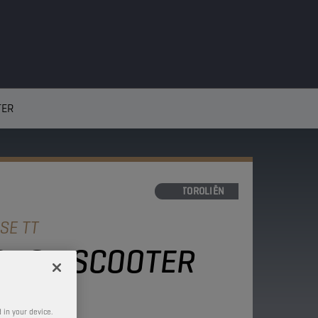
TER
MOTOROLIËN
SE TT
 SNOWSCOOTER
 in your device.