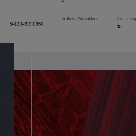
4
-
Artikelen/Verpakking
Verpakking
5413048230868
-
45