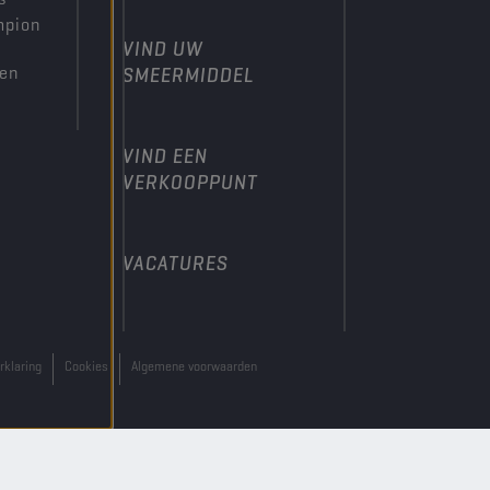
mpion
VIND UW
den
SMEERMIDDEL
VIND EEN
VERKOOPPUNT
VACATURES
rklaring
Cookies
Algemene voorwaarden