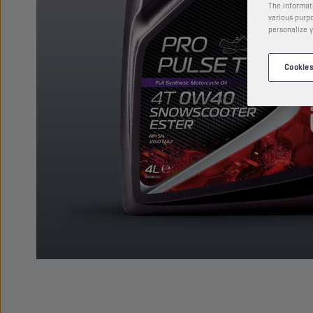
The informati
various purpo
personalize y
Cookies