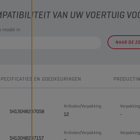
PATIBILITEIT VAN UW VOERTUIG VO
 model in
NAAR DE Z
SPECIFICATIES EN GOEDKEURINGEN
PRODUCTI
Artikelen/Verpakking
Verpakking
5413048237058
12
-
Artikelen/Verpakking
Verpakking
5413048237157