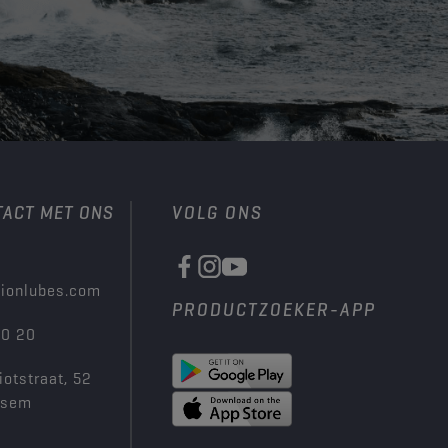
TACT MET ONS
VOLG ONS
ionlubes.com
PRODUCTZOEKER-APP
00 20
iotstraat, 52
ksem