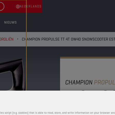
NEDERLANDS
NIEUWS
OROLIËN
CHAMPION PROPULSE TT 4T 0W40 SNOWSCOOTER ES
CHAMPION
PROPUL
4T 0W40
ESTER
les script (e.g. cookies) that is able to read, store, and write information on your browser and