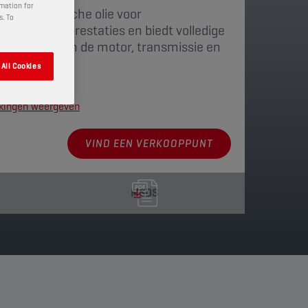
rmation for
i-synthetische olie voor
s. To
t de motorprestaties en biedt volledige
nderdelen van de motor, transmissie en
All Cookies
kkingen weergeven
VIND EEN VERKOOPPUNT
MSDS