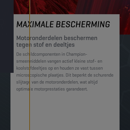
MAXIMALE BESCHERMING
Motoronderdelen beschermen
tegen stof en deeltjes​
De schildcomponenten in Champion-
smeermiddelen vangen actief kleine stof- en
koolstofdeeltjes op en houden ze vast tussen
microscopische plaatjes. Dit beperkt de schurende
slijtage van de motoronderdelen, wat altijd
optimale motorprestaties garandeert.