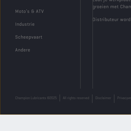
groeien met Cha
Moto’s & ATV
Distributeur wor
Industrie
Scheepvaart
Andere
Champion Lubricants ©2025
All rights reserved
Disclaimer
Privacyve