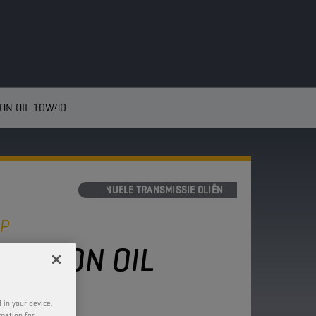
ON OIL 10W40
MANUELE TRANSMISSIE OLIËN
HP
MISSION OIL
 in your device.
rmation for