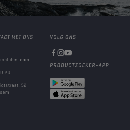
TACT MET ONS
VOLG ONS
ionlubes.com
PRODUCTZOEKER-APP
00 20
iotstraat, 52
ksem