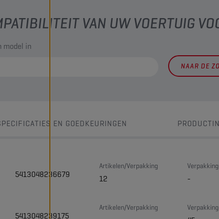
PATIBILITEIT VAN UW VOERTUIG VO
 model in
NAAR DE Z
SPECIFICATIES EN GOEDKEURINGEN
PRODUCTI
Artikelen/Verpakking
Verpakking
5413048236679
12
-
Artikelen/Verpakking
Verpakking
5413048239175