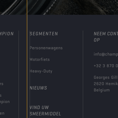
MPION
SEGMENTEN
NEEM CON
OP
Personenwagens
info@champ
Motorfiets
+32 3 870 
Heavy-Duty
Georges Gill
rs
2620 Hemi
NIEUWS
Belgium
s
mpion
VIND UW
den
SMEERMIDDEL