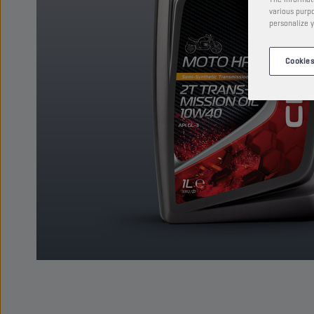
various purpo
personalize y
Cookies