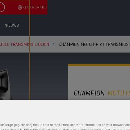
NEDERLANDS
NIEUWS
ELE TRANSMISSIE OLIËN
CHAMPION MOTO HP 2T TRANSMISSI
CHAMPION
MOTO 
2T TRANS
10W40
les script (e.g. cookies) that is able to read, store, and write information on your browser and
on processed by this script includes data related to your browsing activity. We use this info