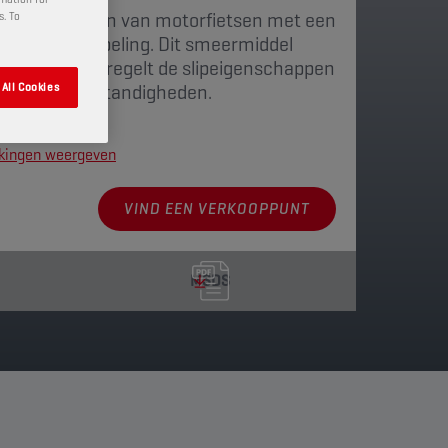
nellingsbakken van motorfietsen met een
s. To
greerde koppeling. Dit smeermiddel
schakelen en regelt de slipeigenschappen
soepele rijomstandigheden.
All Cookies
kkingen weergeven
VIND EEN VERKOOPPUNT
MSDS