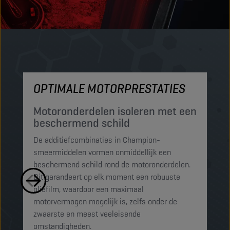
OPTIMALE MOTORPRESTATIES
M
Motoronderdelen isoleren met een
M
beschermend schild
t
De additiefcombinaties in Champion-
De
smeermiddelen vormen onmiddellijk een
sm
beschermend schild rond de motoronderdelen.
ko
Dit garandeert op elk moment een robuuste
mi
oliefilm, waardoor een maximaal
sc
motorvermogen mogelijk is, zelfs onder de
al
zwaarste en meest veeleisende
omstandigheden.