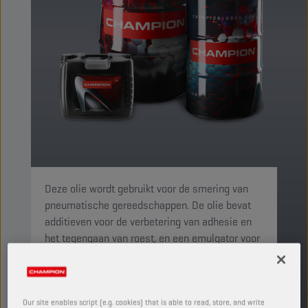
Deze olie wordt gebruikt voor de smering van
pneumatische gereedschappen. De olie bevat
additieven voor de verbetering van adhesie en
het tegengaan van roest, en een emulgator voor
het absorberen van vocht. Ook bevat de olie
anti-slijtage- en 'extreme-pressure'-additieven.
PRODUCT: 4523
Our site enables script (e.g. cookies) that is able to read, store, and write