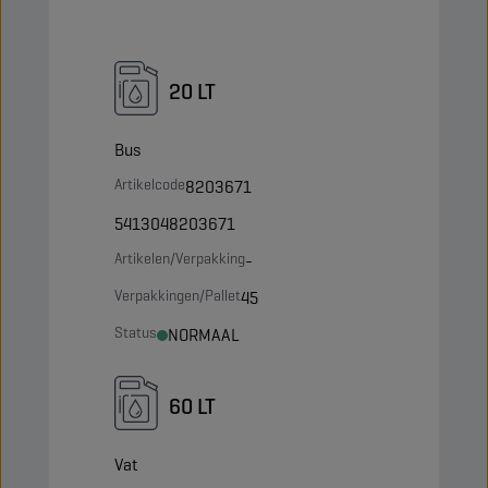
20 LT
Bus
Artikelcode
8203671
5413048203671
Artikelen/Verpakking
-
Verpakkingen/Pallet
45
Status
NORMAAL
60 LT
Vat