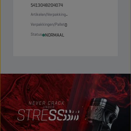
5413048204074
Artikelen/Verpakking
-
Verpakkingen/Pallet
0
Status
NORMAAL