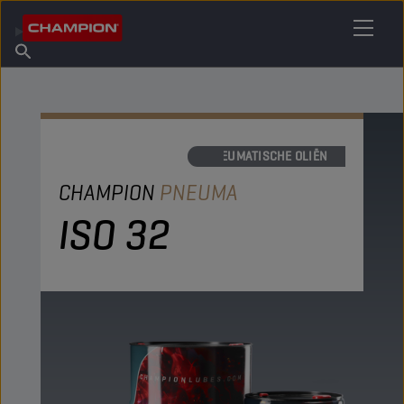
VIND UW SMEERMIDDEL
Vind een verkooppunt
Over Champion
Producten
Nederlands
Nieuws
PNEUMATISCHE OLIËN
CHAMPION
PNEUMA
ISO 32