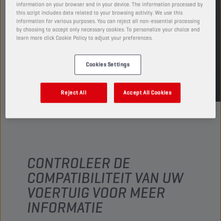
Leverbare volumes en verpakkingen weergeven
information on your browser and in your device. The information processed by
this script includes data related to your browsing activity. We use this
information for various purposes. You can reject all non-essential processing
by choosing to accept only necessary cookies. To personalize your choice and
VIND EEN VERKOOPPUNT
learn more click Cookie Policy to adjust your preferences.
Cookies Settings
TDS
MSDS
Reject All
Accept All Cookies
CONTROLEER DE
COMPATIBILITEIT VAN UW
VOERTUIG VOOR MEER
INFORMATIE