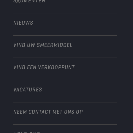
SEGMENTEN
Over ons
Bouw en mijnbouw
Technology
Landbouw
NIEUWS
Personenwagens
Ontdek onze motorsportpartners
Tuinbouw
Motorfiets
Laat je werkplaats groeien met Champion
Moto’s & ATV
VIND UW SMEERMIDDEL
Heavy-Duty
Distributeur worden
Industrie
VIND EEN VERKOOPPUNT
Scheepvaart
Andere
VACATURES
NEEM CONTACT MET ONS OP