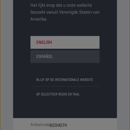
Het lijkt erop dat u onze website
bezoekt vanuit Verenigde Staten van
1000 LT
Amerika.
IBC
Artikelcode
8203978
ENGLISH
5413048203978
ESPAÑOL
Artikelen/Verpakking
-
Verpakkingen/Pallet
1
Status
BLIJF OP DE INTERNATIONALE WEBSITE
NORMAAL
OF SELECTEER REGIO EN TAAL
Bulk LT
Bulk
Artikelcode
8204074