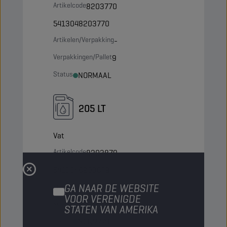
Artikelcode
8203770
5413048203770
Artikelen/Verpakking
-
Verpakkingen/Pallet
9
Status
NORMAAL
205 LT
Vat
Artikelcode
8203879
5413048203879
Artikelen/Verpakking
GA NAAR DE WEBSITE
-
VOOR VERENIGDE
Verpakkingen/Pallet
4
STATEN VAN AMERIKA
Status
NORMAAL