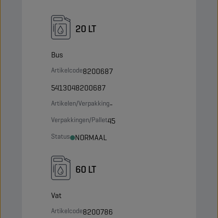
20 LT
Bus
Artikelcode
8200687
5413048200687
Artikelen/Verpakking
-
Verpakkingen/Pallet
45
Status
NORMAAL
60 LT
Vat
Artikelcode
8200786