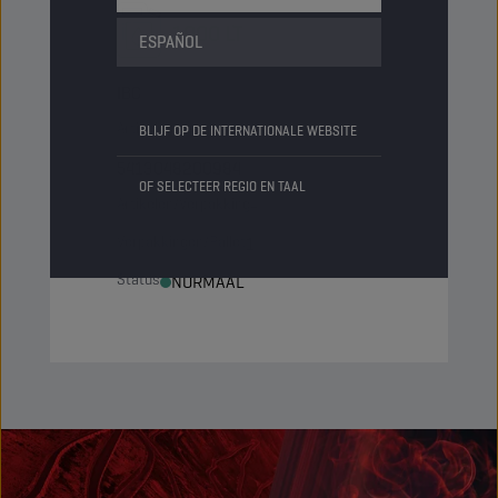
1000 LT
ESPAÑOL
IBC
Artikelcode
8200984
BLIJF OP DE INTERNATIONALE WEBSITE
5413048200984
OF SELECTEER REGIO EN TAAL
Artikelen/Verpakking
-
Verpakkingen/Pallet
1
Status
NORMAAL