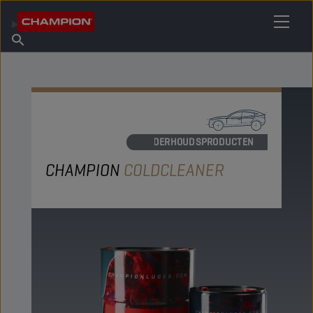
VIND UW SMEERMIDDEL
Vind een verkooppunt
Over Champion
Producten
Nederlands
Nieuws
ONDERHOUDSPRODUCTEN
CHAMPION
COLDCLEANER