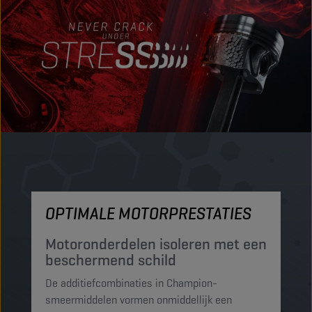
OPTIMALE MOTORPRESTATIES
M
Motoronderdelen isoleren met een
M
beschermend schild
t
De additiefcombinaties in Champion-
De
smeermiddelen vormen onmiddellijk een
sm