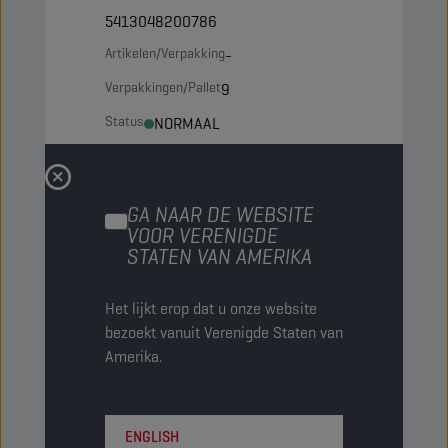
5413048200786
Artikelen/Verpakking
-
Verpakkingen/Pallet
9
Status
NORMAAL
205 LT
GA NAAR DE WEBSITE
VOOR VERENIGDE
Vat
STATEN VAN AMERIKA
Artikelcode
8200885
Het lijkt erop dat u onze website
5413048200885
bezoekt vanuit Verenigde Staten van
Artikelen/Verpakking
-
Amerika.
Verpakkingen/Pallet
4
Status
NORMAAL
ENGLISH