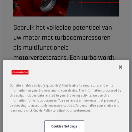
Gebruik het volledige potentieel van
uw motor met turbocompressoren
als multifunctionele
motorverbeteraars. Een turbo wordt
in een breed scala aan voertuigen
toegepast, maar hoe verhoogt een
turbo de prestaties van uw motor?
Our site enables script (e.g. cookies) that is able to read, store, and write
information on your browser and in your device. The information processed by
this script includes data related to your browsing activity. We use this
information for various purposes. You can reject all non-essential processing
by choosing to accept only necessary cookies. To personalize your choice and
Turbocompressoren hebben het uiterlijk en de
learn more click Cookie Policy to adjust your preferences.
geluidsbeleving van moderne motoren opnieuw
gedefinieerd. Bij het intrappen van het pedaal wordt u
Cookies Settings
dieper in uw stoel gedrukt, terwijl een motor met een