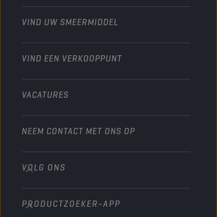
Motorfiets
Laat je werkplaats groeien met Champion
Moto’s & ATV
VIND UW SMEERMIDDEL
Heavy-Duty
Distributeur worden
Industrie
VIND EEN VERKOOPPUNT
Scheepvaart
Andere
VACATURES
NEEM CONTACT MET ONS OP
VOLG ONS
info@championlubes.com
+32 3 870 00 20
PRODUCTZOEKER-APP
Georges Gilliotstraat, 52 2620 Hemiksem