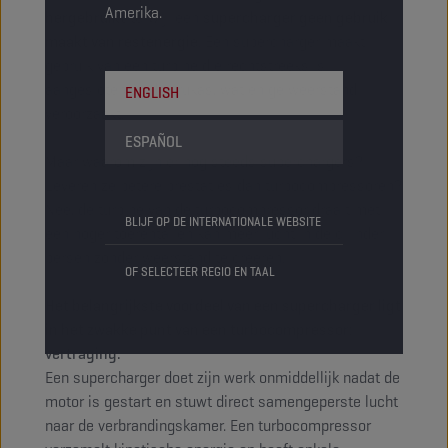
Amerika.
hergebruikt
terwijl een
supercharger geen gebruik
maakt van restenergie
. Een supercharger maakt
gebruik van een turbine die rechtstreeks is
aangesloten op de krukas, wat enige weerstand
ENGLISH
veroorzaakt.
ESPAÑOL
Maar waarom zijn er nog steeds superchargers?
Leveren ze betere prestaties dan turbocompressoren?
Nee, de turbine van de turbocompressor draait met
BLIJF OP DE INTERNATIONALE WEBSITE
een hoger toerental en kan meer lucht in de cilinder
persen zonder weerstand te creëren.
OF SELECTEER REGIO EN TAAL
Het belangrijkste voordeel van een supercharger ligt
in het zwakke punt van een turbocompressor:
vertraging.
Een supercharger doet zijn werk onmiddellijk nadat de
motor is gestart en stuwt direct samengeperste lucht
naar de verbrandingskamer. Een turbocompressor