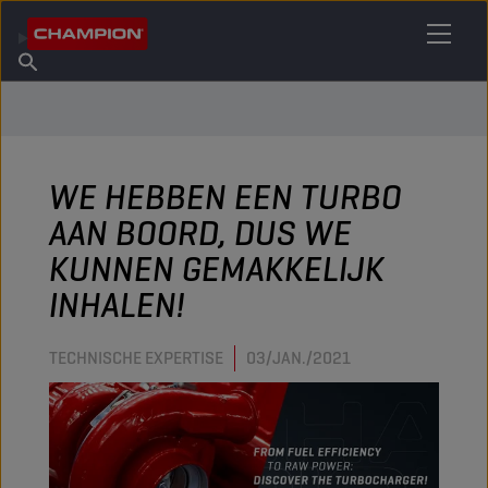
VIND UW SMEERMIDDEL
Vind een verkooppunt
Over Champion
Producten
Nederlands
Nieuws
WE HEBBEN EEN TURBO
AAN BOORD, DUS WE
KUNNEN GEMAKKELIJK
INHALEN!
TECHNISCHE EXPERTISE
03/JAN./2021