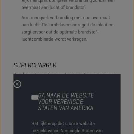
Rijk mengsel: complete verbranding zonder een
overmaat aan lucht of brandstof.
Arm mengsel: verbranding met een overmaat
aan lucht. De lambdasensor regelt de inlaat en
zorgt ervoor dat de optimale brandstof-
luchtcombinatie wordt verkregen.
SUPERCHARGER
Onvoldoende geïnformeerde nieuwelingen verwarren
superchargers vaak met turbocompressoren, maar na
het lezen van deze blog zullen zij deze fout niet meer
GA NAAR DE WEBSITE
maken.
VOOR VERENIGDE
STATEN VAN AMERIKA
Superchargers en turbocompressoren verhogen het
vermogen van uw motor, en doen dit op verschillende
Het lijkt erop dat u onze website
manieren. Het belangrijkste verschil is dat
bezoekt vanuit Verenigde Staten van
een
turbocompressor restenergie