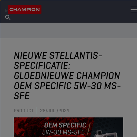
VIND UW SMEERMIDDEL
Vind een verkooppunt
Over Champion
Producten
Nederlands
Nieuws
NIEUWE STELLANTIS-
SPECIFICATIE:
GLOEDNIEUWE CHAMPION
OEM SPECIFIC 5W-30 MS-
SFE
PRODUCT
28/JUL./2024