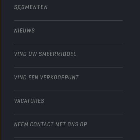
SEGMENTEN
Over ons
Bouw en mijnbouw
Technology
Landbouw
NIEUWS
Personenwagens
Ontdek onze motorsportpartners
Tuinbouw
Motorfiets
Laat je werkplaats groeien met Champion
Moto’s & ATV
VIND UW SMEERMIDDEL
Heavy-Duty
Distributeur worden
Industrie
VIND EEN VERKOOPPUNT
Scheepvaart
Andere
VACATURES
NEEM CONTACT MET ONS OP