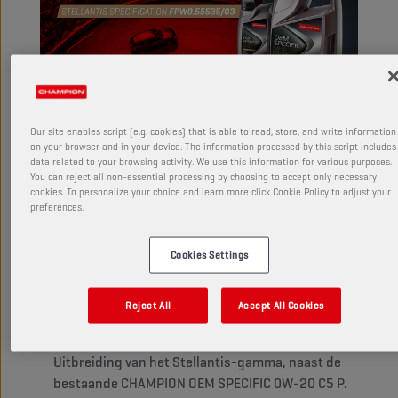
NIEUWE STELLANTIS-SPECIFICATIE:
Our site enables script (e.g. cookies) that is able to read, store, and write information
GLOEDNIEUWE CHAMPION OEM
on your browser and in your device. The information processed by this script includes
data related to your browsing activity. We use this information for various purposes.
SPECIFIC 5W-30 MS-SFE
You can reject all non-essential processing by choosing to accept only necessary
cookies. To personalize your choice and learn more click Cookie Policy to adjust your
preferences.
Champion lanceert OEM SPECIFIC 5W-30 MS-SFE
Cookies Settings
met de nieuwste specificaties van Stellantis.
Geschikt voor benzine-, diesel- en
Reject All
Accept All Cookies
hybrideaandrijvingen – uitstekende bescherming
van de emissiesystemen.
Uitbreiding van het Stellantis-gamma, naast de
bestaande CHAMPION OEM SPECIFIC 0W-20 C5 P.