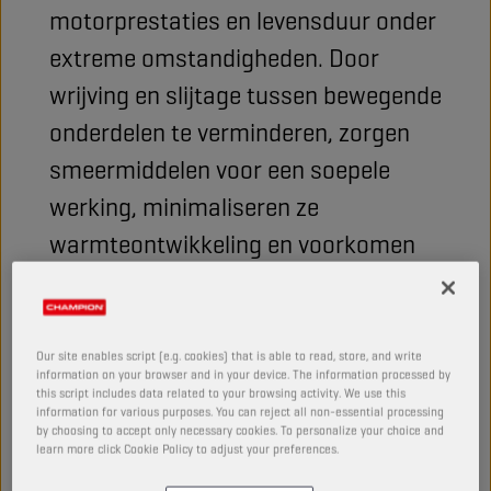
motorprestaties en levensduur onder
extreme omstandigheden. Door
wrijving en slijtage tussen bewegende
onderdelen te verminderen, zorgen
smeermiddelen voor een soepele
werking, minimaliseren ze
warmteontwikkeling en voorkomen
ze ernstige storingen, wat uiteindelijk
de kansen op succes van een team
beïnvloedt. In dit artikel komen we te
Our site enables script (e.g. cookies) that is able to read, store, and write
information on your browser and in your device. The information processed by
weten wat er nodig is om een
this script includes data related to your browsing activity. We use this
information for various purposes. You can reject all non-essential processing
smeermiddel te ontwikkelen
by choosing to accept only necessary cookies. To personalize your choice and
learn more click Cookie Policy to adjust your preferences.
waarmee een team de finish haalt.