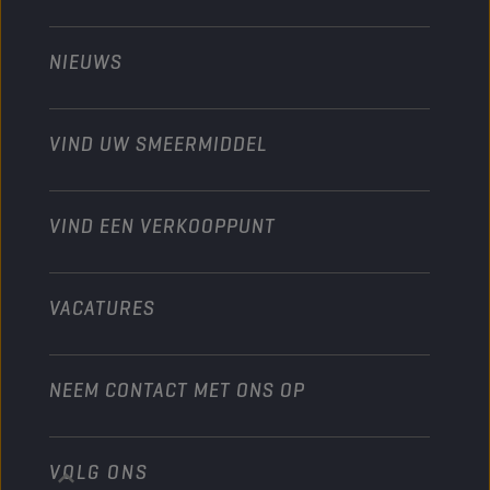
Technology
Landbouw
NIEUWS
Personenwagens
Ontdek onze motorsportpartners
Tuinbouw
Motorfiets
Laat je werkplaats groeien met Champion
Moto’s & ATV
VIND UW SMEERMIDDEL
Heavy-Duty
Distributeur worden
Industrie
VIND EEN VERKOOPPUNT
Scheepvaart
Andere
VACATURES
NEEM CONTACT MET ONS OP
VOLG ONS
info@championlubes.com