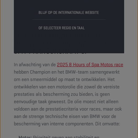
Motorrad World Endurance-team gebruikt worden,
vereisen deze extreme condities een uitzonderlijk, op
BLIJF OP DE INTERNATIONALE WEBSITE
maat gemaakt smeermiddel.
OF SELECTEER REGIO EN TAAL
EEN SMEERMIDDEL OP MAAT,
ONTWIKKELD VOOR SUCCES OP
SPA-FRANCORCHAMPS.
In afwachting van de
2025 8 Hours of Spa Motos race
hebben Champion en het BMW-team samengewerkt
om een smeermiddel op maat te ontwikkelen. Het
ontwikkelen van een motorolie die zowel de vereiste
prestaties als bescherming zou bieden, is geen
eenvoudige taak geweest. De olie moest niet alleen
voldoen aan de prestatiecriteria voor races, maar ook
aan de strenge technische eisen van BMW voor de
bescherming van interne componenten. Dit omvatte:
Motor:
Prioriteit geven aan stabiliteit en