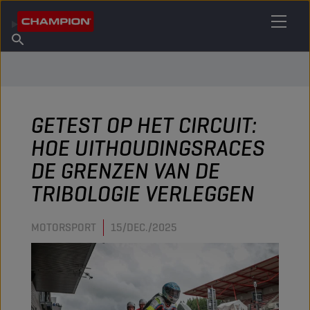
VIND UW SMEERMIDDEL
Vind een verkooppunt
Over Champion
Producten
Nederlands
Nieuws
GETEST OP HET CIRCUIT:
HOE UITHOUDINGSRACES
DE GRENZEN VAN DE
TRIBOLOGIE VERLEGGEN
MOTORSPORT
15/DEC./2025