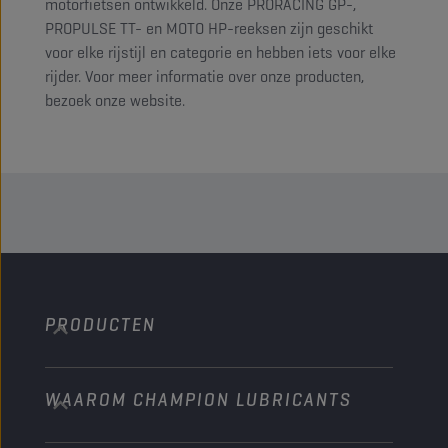
motorfietsen ontwikkeld. Onze PRORACING GP-,
PROPULSE TT- en MOTO HP-reeksen zijn geschikt
voor elke rijstijl en categorie en hebben iets voor elke
rijder. Voor meer informatie over onze producten,
bezoek onze website.
PRODUCTEN
WAAROM CHAMPION LUBRICANTS
Personenwagens
Bussen & Vrachtwagens