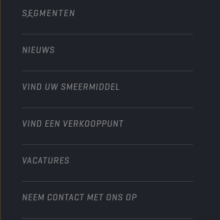
SEGMENTEN
Over ons
Bouw en mijnbouw
Technology
Landbouw
NIEUWS
Personenwagens
Ontdek onze motorsportpartners
Tuinbouw
Motorfiets
Laat je werkplaats groeien met Champion
Moto’s & ATV
VIND UW SMEERMIDDEL
Heavy-Duty
Distributeur worden
Industrie
VIND EEN VERKOOPPUNT
Scheepvaart
Andere
VACATURES
NEEM CONTACT MET ONS OP