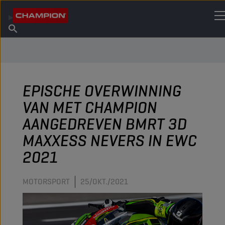
VIND UW SMEERMIDDEL
Vind een verkooppunt
Over Champion
Producten
Nederlands
Nieuws
EPISCHE OVERWINNING
VAN MET CHAMPION
AANGEDREVEN BMRT 3D
MAXXESS NEVERS IN EWC
2021
MOTORSPORT
25/OKT./2021