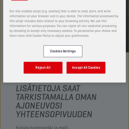
ETSI MYYNTIPISTE
Our site enables script (e.g. cookies) that is able to read, store, and write
information on your browser and in your device. The information processed by
this script includes data related to your browsing activity. We use this
information for various purposes. You can reject all non-essential processing
by choosing to accept only necessary cookies. To personalize your choice and
TDS
MSDS
learn more click Cookie Policy to adjust your preferences.
Cookies Settings
Reject All
Accept All Cookies
LISÄTIETOJA SAAT
TARKISTAMALLA OMAN
AJONEUVOSI
YHTEENSOPIVUUDEN
Kirjoita tuotemerkki ja malli