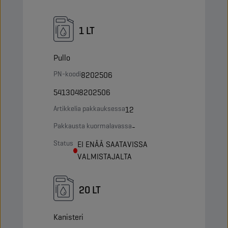
1 LT
Pullo
PN-koodi
8202506
5413048202506
Artikkelia pakkauksessa
12
Pakkausta kuormalavassa
-
Status
EI ENÄÄ SAATAVISSA
VALMISTAJALTA
20 LT
Kanisteri