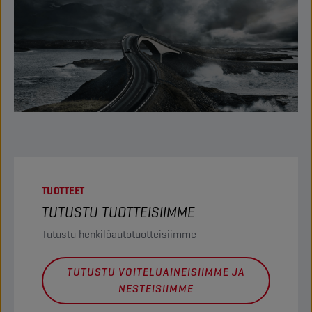
TUOTTEET
TUTUSTU TUOTTEISIIMME
Tutustu henkilöautotuotteisiimme
TUTUSTU VOITELUAINEISIIMME JA
NESTEISIIMME