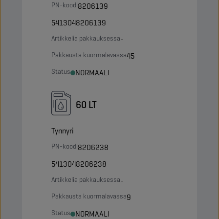
PN-koodi
8206139
5413048206139
Artikkelia pakkauksessa
-
Pakkausta kuormalavassa
45
Status
NORMAALI
60 LT
Tynnyri
PN-koodi
8206238
5413048206238
Artikkelia pakkauksessa
-
Pakkausta kuormalavassa
9
Status
NORMAALI