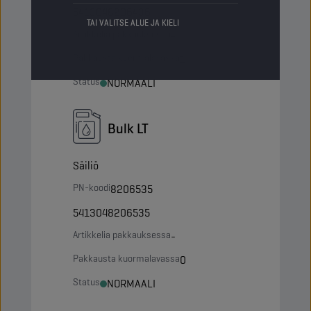
5413048206436
TAI VALITSE ALUE JA KIELI
Artikkelia pakkauksessa
-
Pakkausta kuormalavassa
1
Status
NORMAALI
Bulk LT
Säiliö
PN-koodi
8206535
5413048206535
Artikkelia pakkauksessa
-
Pakkausta kuormalavassa
0
Status
NORMAALI