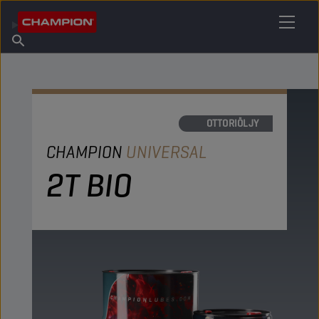
ETSI OMA VOITELUAINEESI
Etsi myyntipiste
Tietoa Championista
Tuotteet
suomi
Uutiset
MOOTTORIÖLJY
CHAMPION
UNIVERSAL
2T BIO