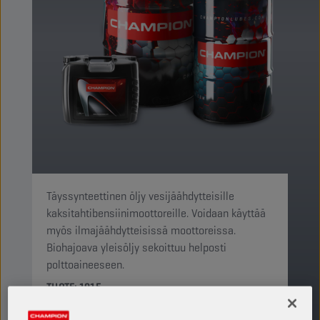
Täyssynteettinen öljy vesijäähdytteisille
kaksitahtibensiinimoottoreille. Voidaan käyttää
myös ilmajäähdytteisissä moottoreissa.
Biohajoava yleisöljy sekoittuu helposti
polttoaineeseen.
TUOTE: 1915
Katso saatavilla olevat koot ja pakkaukset