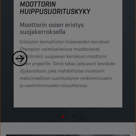
MOOTTORIN
M
HUIPPUSUORITUSKYKY
S
h
Moottorin osien eristys
suojakerroksella
Ch
Erilaisten kemiallisten lisäaineiden kerrokset
su
Champion-voiteluaineissa muodostavat
pi
välittömästi suojaavan kerroksen moottorin
mi
osien ympärille. Tämä takaa jatkuvasti kestävän
ra
öljykerroksen, joka mahdollistaa moottorin
pi
maksimaalisen suorituskyvyn rankimmissakin
op
ja vaativimmissakin olosuhteissa.