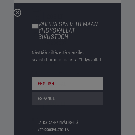
205 LT
VAIHDA SIVUSTO MAAN
YHDYSVALLAT
Tynnyri
SIVUSTOON
PN-koodi
8206337
Näyttää siltä, että vierailet
5413048206337
sivustollamme maasta Yhdysvallat.
Artikkelia pakkauksessa
-
Pakkausta kuormalavassa
4
Status
ENGLISH
NORMAALI
ESPAÑOL
1000 LT
IBC
JATKA KANSAINVÄLISELLÄ
PN-koodi
8206436
VERKKOSIVUSTOLLA