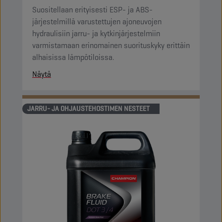
Suositellaan erityisesti ESP- ja ABS-
järjestelmillä varustettujen ajoneuvojen
hydraulisiin jarru- ja kytkinjärjestelmiin
varmistamaan erinomainen suorituskyky erittäin
alhaisissa lämpötiloissa.
Näytä
JARRU- JA OHJAUSTEHOSTIMEN NESTEET