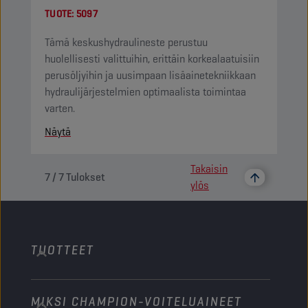
TUOTE:
5097
Tämä keskushydraulineste perustuu
huolellisesti valittuihin, erittäin korkealaatuisiin
perusöljyihin ja uusimpaan lisäainetekniikkaan
hydraulijärjestelmien optimaalista toimintaa
varten.
Näytä
Takaisin
7
/
7
Tulokset
ylös
TUOTTEET
MIKSI CHAMPION-VOITELUAINEET
Henkilöautot