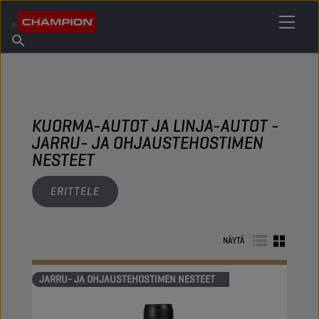
ETSI OMA VOITELUAINEESI
Etsi myyntipiste
Tietoa Championista
Tuotteet
suomi
Uutiset
KUORMA-AUTOT JA LINJA-AUTOT -
JARRU- JA OHJAUSTEHOSTIMEN
NESTEET
ERITTELE
NÄYTÄ
JARRU- JA OHJAUSTEHOSTIMEN NESTEET