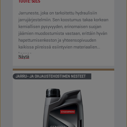
TUOTE:
5015
Jarruneste, joka on tarkoitettu hydraulisiin
jarrujärjestelmiin. Sen koostumus takaa korkean
kemiallisen pysyvyyden, erinomaisen suojan
jäämien muodostumista vastaan, erittäin hyvän
hapettumisenkeston ja yhteensopivuuden
kaikissa piireissä esiintyvien materiaalien
kanssa.
Näytä
JARRU- JA OHJAUSTEHOSTIMEN NESTEET