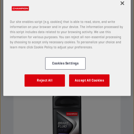
ensisijaisen tärkeää. Koostumus takaa hyvän
kemiallisen vakauden, erinomaisen suojan
kertymiä vastaan sekä erinomaisen
Our site enables script (e.g. cookies) that is able to read, store, and write
hapettumiseneston. Neste sopii kaikille
information on your browser and in your device. The information processed by
this script includes data related to your browsing activity. We use this
jarrujärjestelmien tavallisimmille materiaaleille.
Näytä
information for various purposes. You can reject all non-essential processing
by choosing to accept only necessary cookies. To personalize your choice and
learn more click Cookie Policy to adjust your preferences.
JARRU- JA OHJAUSTEHOSTIMEN NESTEET
Cookies Settings
Reject All
Accept All Cookies