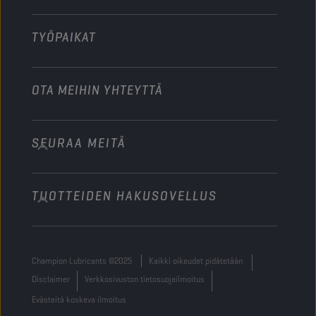
Muu
TYÖPAIKAT
OTA MEIHIN YHTEYTTÄ
SEURAA MEITÄ
info@championlubes.com
+32 3 870 00 20
TUOTTEIDEN HAKUSOVELLUS
Georges Gilliotstraat, 52 2620 Hemiksem
Belgium
Champion Lubricants ©2025
Kaikki oikeudet pidätetään
Disclaimer
Verkkosivuston tietosuojailmoitus
Evästeitä koskeva ilmoitus