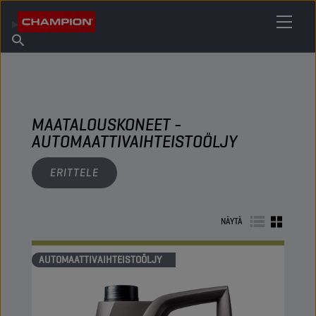
ETSI OMA VOITELUAINEESI
Etsi myyntipiste
Tietoa Championista
Tuotteet
suomi
Uutiset
MAATALOUSKONEET -
AUTOMAATTIVAIHTEISTOÖLJY
ERITTELE
NÄYTÄ
AUTOMAATTIVAIHTEISTOÖLJY