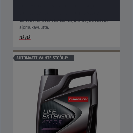
juoksevuus alhaisissa lämpötiloissa ja
poikkeuksellisen hyvät kitkaominaisuudet
tekevät vaihteenvaihdon sujuvaksi ja lisäävät
ajomukavuutta.
Näytä
AUTOMAATTIVAIHTEISTOÖLJY