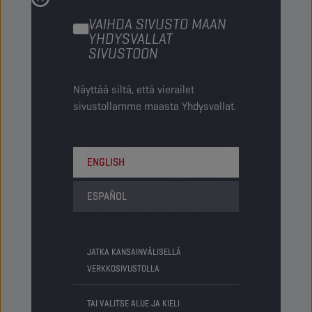
VAIHDA SIVUSTO MAAN
YHDYSVALLAT
SIVUSTOON
Näyttää siltä, että vierailet
sivustollamme maasta Yhdysvallat.
ENGLISH
ESPAÑOL
CHAMPION
NEW ENERGY
ATF DIII
JATKA KANSAINVÄLISELLÄ
TUOTE:
3006
VERKKOSIVUSTOLLA
Puolisynteettinen öljy useimmille
TAI VALITSE ALUE JA KIELI
automaattivaihteistoille. Optimaalinen