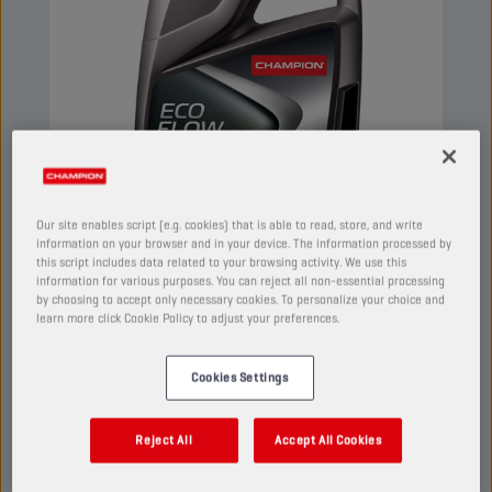
Our site enables script (e.g. cookies) that is able to read, store, and write
information on your browser and in your device. The information processed by
this script includes data related to your browsing activity. We use this
information for various purposes. You can reject all non-essential processing
by choosing to accept only necessary cookies. To personalize your choice and
CHAMPION
ECO FLOW
learn more click Cookie Policy to adjust your preferences.
CVT-ATF FLUID
Cookies Settings
TUOTE:
3029
Tämä täyssynteettinen monitoimivoiteluaine on
Reject All
Accept All Cookies
suunniteltu sekä CVT-vaihteistoille että
automaattivaihteistoille. Se tarjoaa erinomaisen