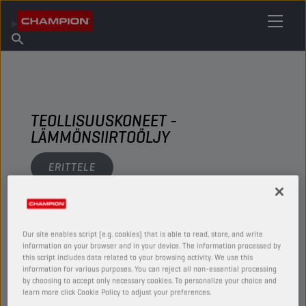
ETSI OMA VOITELUAINEESI
Etsi myyntipiste
Tietoa Championista
Tuotteet
suomi
Uutiset
TEOLLISUUSKONEET -
LÄMMÖNSIIRTOÖLJY
ERITTELE
NÄYTÄ
Our site enables script (e.g. cookies) that is able to read, store, and write
information on your browser and in your device. The information processed by
LÄMMÖNSIIRTOÖLJY
this script includes data related to your browsing activity. We use this
information for various purposes. You can reject all non-essential processing
by choosing to accept only necessary cookies. To personalize your choice and
learn more click Cookie Policy to adjust your preferences.